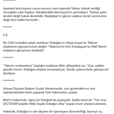
**********
İspanyol televizyonu sunucusunun canlı yayında Türkçe olarak verdiği
mesajdan satır başları: Sokaklardaki direnişçilerin yanındayız. Türkiye polis
devleti değil hukuk devletidir. Başbakan’ın görevi sadece kendi seçmenine
değil tüm halka hizmettir…
*******
V E
Bir CNN muhabiri şöyle özetliyor: Erdoğan’ın Hülya Avşar ile Taksim
olaylarının görüşmesinin değeri “Obama’nın Kim Kardaşyan’la Wall Street
olaylarını görüşmesi kadardır.”
********
“Taksim muharebesi” başlığını kullanan Bild, altbaşlıkta ise, “Gaz, şiddet,
plastik mermi. Erdoğan olayları tırmandırıyor. Sözde eylemcilerle görüşecek”
deniliyor.
*********
Alman Dışişleri Bakanı Guido Westerwelle, son günlerdeki en sert
açıklamalardan birini yaparak Türk hükümetini uyardı.
Bild’in haberinde, ilginç bir fotoğraf da paylaşıldı. Selda isimli bir “The new
DICTATOR başlıklı Hitler bıyıklı Erdoğan afişi” büyük resim olarak kullanıldı.
Haberde, Erdoğan’ın salı akşamı bir operasyon düzenlettiği, basınçlı su,