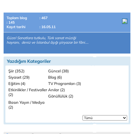
Toplam blog
: 467
: 145
Kayıt tarihi
: 16.05.11
Güzel Sanatlara tutkulu, Türk sanat müziği
hayranı, deniz ve İstanbul âşığı şiiryazar bir fâni....
Yazdığım Kategoriler
Şiir (352)
Güncel (38)
Siyaset (29)
Blog (6)
Eğitim (4)
TV Programları (3)
Etkinlikler / Festivaller
Anılar (2)
(2)
Gönüllülük (2)
Basın Yayın / Medya
(2)