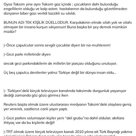
Oysa Taksim yine aynı Taksim gaz içinde ; çocukların dahi bulunduğu
engellilerin olduğu ve kalp astım hastalarının da bulunduğu gözetilmeden
dünyanın biber gazı verildi tazzikli su sıkıldı.
BUNUN ADI TEK KİŞİLİK DÜELLODUR. Karşıdakinin elinde silah yok ve silahı
olmayan bir insana kurşun sıkıyorsun! Buna başka bir şey demek mümkün
müdür?
)-Önce çapulcular sonra sevgili çocuklar diyen bir na-muhterem!
)-Gezi parkı milletindir diyen
ancak gezi parkındakilerin de milletin bir parçası olduğunu unutuyor.
Üç beş çapulcu denilenler yalnız Türkiye değil bir dünya insan oldu…
)- Türkiyen’deki birçok televizyon kanalında taksimde durgunluk yaşanıyor
dediği zamanda göz gözü görmez iken
Reuters başta olmak üzere uluslararası medyanın Taksim'deki olaylara geniş
yer vererek, saatlerce canlı yayın yaptı.
)-Gezi parkını solumayan kişiler yeni “akil grubu”na dahil oldular; akıllara
ihtiyaç var da bu kişilerle değil!
)-TRT olmak üzere birçok televizyon kanalı 2010 yılına ait Türk Bayrağı yakma