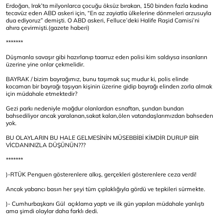
Erdoğan, Irak’ta milyonlarca çocuğu öksüz bırakan, 150 binden fazla kadına
tecavüz eden ABD askeri için, “En az zayiatla ülkelerine dönmeleri arzusuyla
dua ediyoruz” demişti. O ABD askeri, Felluce’deki Halife Raşid Camisi’ni
ahıra çevirmişti.(gazete haberi)
*******
Düşmanla savaşır gibi hazırlanıp taarruz eden polisi kim saldıysa insanların
üzerine yine onlar çekmelidir.
BAYRAK / bizim bayrağımız, bunu taşımak suç mudur ki, polis elinde
kocaman bir bayrağı taşıyan kişinin üzerine gidip bayrağı elinden zorla almak
için müdahale etmektedir?
Gezi parkı nedeniyle mağdur olanlardan esnaftan, şundan bundan
bahsediliyor ancak yaralanan,sakat kalan,ölen vatandaşlarımızdan bahseden
yok.
BU OLAYLARIN BU HALE GELMESİNİN MÜSEBBİBİ KİMDİR DURUP BİR
VİCDANINIZLA DÜŞÜNÜN???
*******
)-RTÜK Penguen gösterenlere alkış, gerçekleri gösterenlere ceza verdi!
Ancak yabancı basın her şeyi tüm çıplaklığıyla gördü ve tepkileri sürmekte.
)- Cumhurbaşkanı Gül açıklama yaptı ve ilk gün yapılan müdahale yanlıştı
ama şimdi olaylar daha farklı dedi.