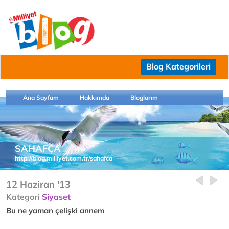
Blog Kategorileri
Ana Sayfam
Hakkımda
Bloglarım
SAHAFÇA
http://blog.milliyet.com.tr/sahafca
12 Haziran '13
Kategori
Siyaset
Bu ne yaman çelişki annem