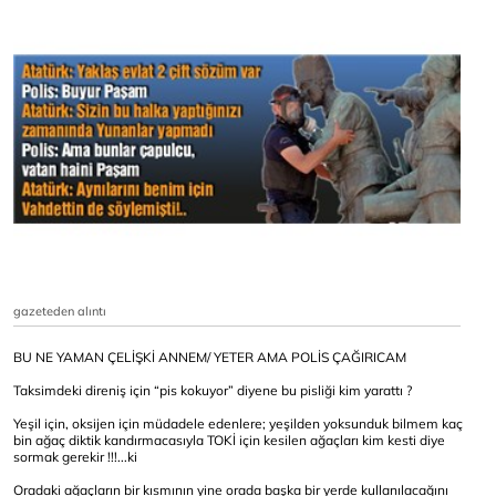
gazeteden alıntı
BU NE YAMAN ÇELİŞKİ ANNEM/ YETER AMA POLİS ÇAĞIRICAM
Taksimdeki direniş için “pis kokuyor” diyene bu pisliği kim yarattı ?
Yeşil için, oksijen için müdadele edenlere; yeşilden yoksunduk bilmem kaç
bin ağaç diktik kandırmacasıyla TOKİ için kesilen ağaçları kim kesti diye
sormak gerekir !!!...ki
Oradaki ağaçların bir kısmının yine orada başka bir yerde kullanılacağını