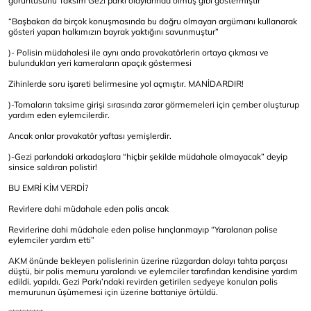
görüntüsünü Taksim Gezi parkı olaylarında olmuş gibi göstermiştir”
“Başbakan da birçok konuşmasında bu doğru olmayan argümanı kullanarak
gösteri yapan halkımızın bayrak yaktığını savunmuştur”
)- Polisin müdahalesi ile aynı anda provakatörlerin ortaya çıkması ve
bulundukları yeri kameraların apaçık göstermesi
Zihinlerde soru işareti belirmesine yol açmıştır. MANİDARDIR!
)-Tomaların taksime girişi sırasında zarar görmemeleri için çember oluşturup
yardım eden eylemcilerdir.
Ancak onlar provakatör yaftası yemişlerdir.
)-Gezi parkındaki arkadaşlara “hiçbir şekilde müdahale olmayacak” deyip
sinsice saldıran polistir!
BU EMRİ KİM VERDİ?
Revirlere dahi müdahale eden polis ancak
Revirlerine dahi müdahale eden polise hınçlanmayıp “Yaralanan polise
eylemciler yardım etti”
AKM önünde bekleyen polislerinin üzerine rüzgardan dolayı tahta parçası
düştü, bir polis memuru yaralandı ve eylemciler tarafından kendisine yardım
edildi. yapıldı. Gezi Parkı’ndaki revirden getirilen sedyeye konulan polis
memurunun üşümemesi için üzerine battaniye örtüldü.