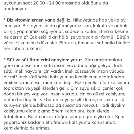
uykunun saat 20.00 - 24.00 arasında olduğunu da
unutmayın.
* Biz vitaminlerden yana değiliz.
Nihayetinde hap ve kolay
erimiyor. Bir faydasını da görmüyoruz; sarı, kokulu ve pahalı
bir çiş yapmamızı sağlıyorlar, sadece o kadar. Elma sirkesine
ne dersiniz? Çok eski lâkin hâlâ işe yarayan bir formül. Bütün
vücut sisteminizi düzenler. Biraz su, limon ve saf balla birlikte
her sabah tüketin.
* Süt ve süt ürünlerini onaylamıyoruz.
Zira araştırmalara
göre maalesef inek sütü insan vücuduna ağır geliyor. İnek
sütü, inek hayvanı için vardır. İnek cüssesiyle insan vücudu
bir mi? İnek sütündeki kalsiyumun kemiklerimiz tarafından
emilmesi maalesef mümkün değil. Bize gerekli olan kalsiyum
topraktan ve yeşilliklerden gelir. Çim suyu sıkıp içenler çok
doğru bir şey yapıyor. İnsan vücudu için en güzel kalsiyum,
bütün baklagiller ve bütün koyu yeşilliklerde, en çok da çiğ
kuruyemişlerde, bilhassa da susamda mevcut. Hadi diyelim
kalsiyumu aldınız ama önemli olan onu kemiklerde
tutabilmek. Bu da ancak doğru spor programıyla olur. Spor
yaparsanız kasların etrafındaki kalsiyumu korursunuz,
kemikleriniz de erimez.