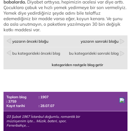
babalarda.
Diyabet arttıysa, hepimizin acelesi var diye arttı.
Çocuklara çabuk ve hızlı yemek yedirmeye bir son vermeliyiz.
Yemek diye yedirdiğiniz şeyde adını bile telaffuz
edemediğiniz bir madde varsa eğer, koyun kenara. Ve şunu
da asla unutmayın, o paketlere yazılmayan 30 bin değişik
katkı maddesi var.
yazarın önceki bloğu
yazarın sonraki bloğu
bu kategorideki önceki blog
bu kategorideki sonraki blog
kategoriden rastgele blog getir
Toplam blog
: 1907
: 3759
Kayıt tarihi
: 28.07.07
03 Şubat 1967 İstanbul doğumlu, romantik bir
müzisyenim işte... Müzik, bateri, spor,
Fenerbahçe, ..