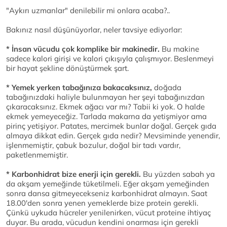
"Aykırı uzmanlar" denilebilir mi onlara acaba?..
Bakınız nasıl düşünüyorlar, neler tavsiye ediyorlar:
* İnsan vücudu çok komplike bir makinedir.
Bu makine
sadece kalori girişi ve kalori çıkışıyla çalışmıyor. Beslenmeyi
bir hayat şekline dönüştürmek şart.
* Yemek yerken tabağınıza bakacaksınız,
doğada
tabağınızdaki haliyle bulunmayan her şeyi tabağınızdan
çıkaracaksınız. Ekmek ağacı var mı? Tabii ki yok. O halde
ekmek yemeyeceğiz. Tarlada makarna da yetişmiyor ama
pirinç yetişiyor. Patates, mercimek bunlar doğal. Gerçek gıda
almaya dikkat edin. Gerçek gıda nedir? Mevsiminde yenendir,
işlenmemiştir, çabuk bozulur, doğal bir tadı vardır,
paketlenmemiştir.
* Karbonhidrat bize enerji için gerekli.
Bu yüzden sabah ya
da akşam yemeğinde tüketilmeli. Eğer akşam yemeğinden
sonra dansa gitmeyecekseniz karbonhidrat almayın. Saat
18.00'den sonra yenen yemeklerde bize protein gerekli.
Çünkü uykuda hücreler yenilenirken, vücut proteine ihtiyaç
duyar. Bu arada, vücudun kendini onarması için gerekli