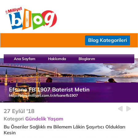
Blog Kategorileri
Ana Sayfam
Hakkımda
Bloglarım
Efsane FB 1907 Baterist Metin
http://blog.milliyet.com.tr/efsanefb1907
27 Eylül '18
Kategori
Gündelik Yaşam
Bu Öneriler Sağlıklı mı Bilemem Lâkin Şaşırtıcı Oldukları
Kesin