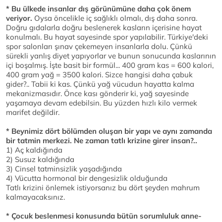
* Bu ülkede insanlar dış görünümüne daha çok önem
veriyor.
Oysa öncelikle iç sağlıklı olmalı, dış daha sonra.
Doğru gıdalarla doğru beslenerek kasların içerisine hayat
konulmalı. Bu hayat sayesinde spor yapılabilir. Türkiye'deki
spor salonları şınav çekemeyen insanlarla dolu. Çünkü
sürekli yanlış diyet yapıyorlar ve bunun sonucunda kaslarının
içi boşalmış. İşte basit bir formül... 400 gram kas = 600 kalori,
400 gram yağ = 3500 kalori. Sizce hangisi daha çabuk
gider?.. Tabii ki kas. Çünkü yağ vücudun hayatta kalma
mekanizmasıdır. Önce kası gönderir ki, yağ sayesinde
yaşamaya devam edebilsin. Bu yüzden hızlı kilo vermek
marifet değildir.
* Beynimiz dört bölümden oluşan bir yapı ve aynı zamanda
bir tatmin merkezi. Ne zaman tatlı krizine girer insan?..
1) Aç kaldığında
2) Susuz kaldığında
3) Cinsel tatminsizlik yaşadığında
4) Vücutta hormonal bir dengesizlik olduğunda
Tatlı krizini önlemek istiyorsanız bu dört şeyden mahrum
kalmayacaksınız.
* Çocuk beslenmesi konusunda bütün sorumluluk anne-