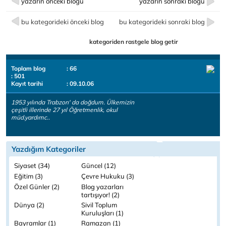
yazarın önceki bloğu
yazarın sonraki bloğu
bu kategorideki önceki blog
bu kategorideki sonraki blog
kategoriden rastgele blog getir
Toplam blog
: 66
: 501
Kayıt tarihi
: 09.10.06
1953 yılında Trabzon' da doğdum. Ülkemizin
çeşitli illerinde 27 yıl Öğretmenlik, okul
müd.yardımc..
Yazdığım Kategoriler
Siyaset (34)
Güncel (12)
Eğitim (3)
Çevre Hukuku (3)
Özel Günler (2)
Blog yazarları
tartışıyor! (2)
Dünya (2)
Sivil Toplum
Kuruluşları (1)
Bayramlar (1)
Ramazan (1)