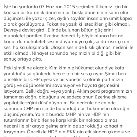
İşte bu şartlarda 07 Haziran 2015 seçimleri ülkemiz için bir
kaosun bir karanlık dönemin bir baskı döneminin sonu olur
düşüncesi ile yazar çizer, aydın sayılan insanların ümit kapısı
olarak görülüyordu. Fakat ne yazık ki istedikleri gibi olmadı.
Devreye devlet girdi. Elinde bulunan bütün güçlerini
muhalefet partileri üzerine denedi. İş böyle olunca her ne
kadar da muhalefet sesini duyurmaya çalışsa da kısık çıkan
sesi halka ulaşamadı. Ulaşan sesin de kısık çıkması nedeni ile
etkili olmadı. Nihayet sonunda hepimizin bildiği gibi bir
sonuç ortaya çıktı.
Peki şimdi ne olacak. Kim kiminle hükümet olur diye kafa
yorulduğu şu günlerde herkesten bir ses çıkıyor. Şimdi ben
öncelikle bir CHP üyesi ve bir yöneticisi olarak partimizin
görüş ve düşüncelerini savunuyor ve hayata geçmesini
istiyorum. Belki doğru veya yanlış. Aklım parti programımızın
tamamen doğru olduğunu ve sadece onun üzerine ekleme
yapılabileceğini düşünüyorum. Bu nedenle de eninde
sonunda CHP nin içinde bulunduğu bir hükümetin olacağını
düşünüyorum. Yalnız burada MHP nin ve HDP nin
tutumlarının bir birlerine karşı kritik bir noktada olması
nedeni ile bir araya gelmelerinin de zor olduğu kanaatını
taşıyorum. Öncelikle HDP nin PKK nin etkisinden çıkması ve