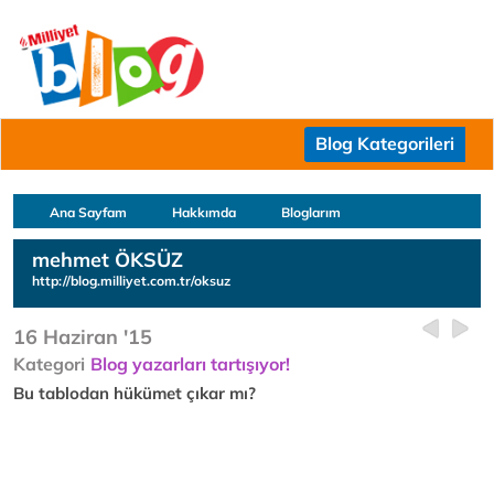
Blog Kategorileri
Ana Sayfam
Hakkımda
Bloglarım
mehmet ÖKSÜZ
http://blog.milliyet.com.tr/oksuz
16 Haziran '15
Kategori
Blog yazarları tartışıyor!
Bu tablodan hükümet çıkar mı?