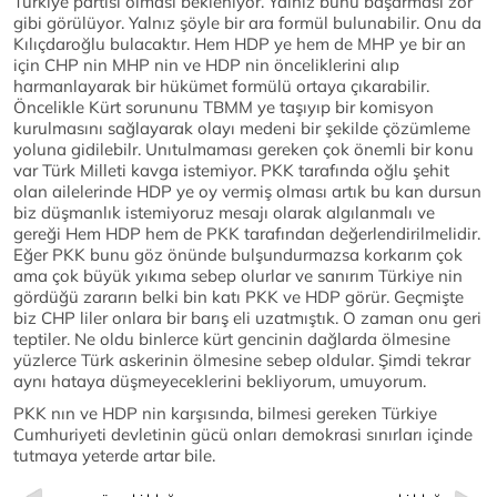
Türkiye partisi olması bekleniyor. Yalnız bunu başarması zor
gibi görülüyor. Yalnız şöyle bir ara formül bulunabilir. Onu da
Kılıçdaroğlu bulacaktır. Hem HDP ye hem de MHP ye bir an
için CHP nin MHP nin ve HDP nin önceliklerini alıp
harmanlayarak bir hükümet formülü ortaya çıkarabilir.
Öncelikle Kürt sorununu TBMM ye taşıyıp bir komisyon
kurulmasını sağlayarak olayı medeni bir şekilde çözümleme
yoluna gidilebilr. Unıtulmaması gereken çok önemli bir konu
var Türk Milleti kavga istemiyor. PKK tarafında oğlu şehit
olan ailelerinde HDP ye oy vermiş olması artık bu kan dursun
biz düşmanlık istemiyoruz mesajı olarak algılanmalı ve
gereği Hem HDP hem de PKK tarafından değerlendirilmelidir.
Eğer PKK bunu göz önünde bulşundurmazsa korkarım çok
ama çok büyük yıkıma sebep olurlar ve sanırım Türkiye nin
gördüğü zararın belki bin katı PKK ve HDP görür. Geçmişte
biz CHP liler onlara bir barış eli uzatmıştık. O zaman onu geri
teptiler. Ne oldu binlerce kürt gencinin dağlarda ölmesine
yüzlerce Türk askerinin ölmesine sebep oldular. Şimdi tekrar
aynı hataya düşmeyeceklerini bekliyorum, umuyorum.
PKK nın ve HDP nin karşısında, bilmesi gereken Türkiye
Cumhuriyeti devletinin gücü onları demokrasi sınırları içinde
tutmaya yeterde artar bile.