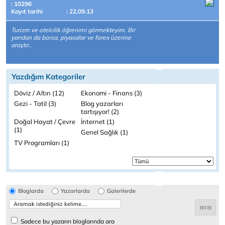
: 10296
Kayıt tarihi
: 22.09.13
Turizm ve otelcilik öğrenimi görmekteyim. Bir
yandan da borsa, piyasalar ve forex üzerine
araştır..
Yazdığım Kategoriler
Döviz / Altın (12)
Ekonomi - Finans (3)
Gezi - Tatil (3)
Blog yazarları
tartışıyor! (2)
Doğal Hayat / Çevre
İnternet (1)
(1)
Genel Sağlık (1)
TV Programları (1)
Bloglarda
Yazarlarda
Galerilerde
Sadece bu yazarın bloglarında ara