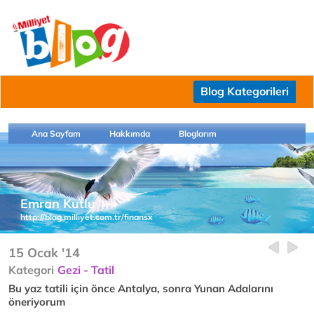
Blog Kategorileri
Ana Sayfam
Hakkımda
Bloglarım
Emran Kutlu
http://blog.milliyet.com.tr/finansx
15 Ocak '14
Kategori
Gezi - Tatil
Bu yaz tatili için önce Antalya, sonra Yunan Adalarını
öneriyorum