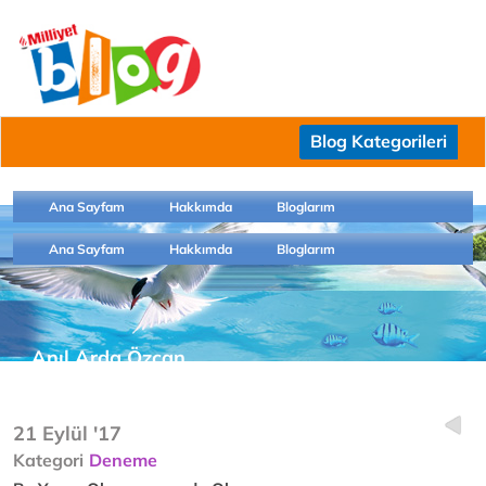
Blog Kategorileri
Ana Sayfam
Hakkımda
Bloglarım
Ana Sayfam
Hakkımda
Bloglarım
Anıl Arda Özcan
http://blog.milliyet.com.tr/adranaczo
21 Eylül '17
Kategori
Deneme