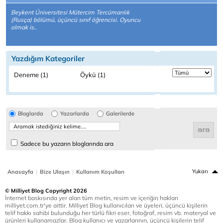
Beykent Üniversitesi Mütercim Tercümanlık
(Rusça) bölümü, üçüncü sınıf öğrencisi. Oyuncu
olmak is..
Yazdığım Kategoriler
Deneme (1)
Öykü (1)
Bloglarda
Yazarlarda
Galerilerde
Sadece bu yazarın bloglarında ara
|
|
Yukarı
Anasayfa
Bize Ulaşın
Kullanım Koşulları
© Milliyet Blog Copyright 2026
İnternet baskısında yer alan tüm metin, resim ve içeriğin hakları
milliyet.com.tr'ye aittir. Milliyet Blog kullanıcıları ve üyeleri, üçüncü kişilerin
telif hakkı sahibi bulunduğu her türlü fikri eser, fotoğraf, resim vb. materyal ve
ürünleri kullanamazlar. Blog kullanıcı ve yazarlarının, üçüncü kişilerin telif