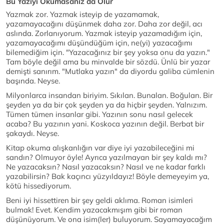
Bu Yazıyı Okumasanız da Olur
Yazmak zor. Yazmak isteyip de yazamamak,
yazamayacağını düşünmek daha zor. Daha zor değil, acı
aslında. Zorlanıyorum. Yazmak isteyip yazamadığım için,
yazamayacağımı düşündüğüm için, ne(yi) yazacağımı
bilemediğim için. "Yazacağınız bir şey yoksa onu da yazın."
Tam böyle değil ama bu minvalde bir sözdü. Ünlü bir yazar
demişti sanırım. "Mutlaka yazın" da diyordu galiba cümlenin
başında. Neyse.
Milyonlarca insandan biriyim. Sıkılan. Bunalan. Boğulan. Bir
şeyden ya da bir çok şeyden ya da hiçbir şeyden. Yalnızım.
Tümen tümen insanlar gibi. Yazının sonu nasıl gelecek
acaba? Bu yazının yani. Koskoca yazının değil. Berbat bir
şakaydı. Neyse.
Kitap okuma alışkanlığın var diye iyi yazabileceğini mi
sandın? Olmuyor öyle! Ayrıca yazılmayan bir şey kaldı mı?
Ne yazacaksın? Nasıl yazacaksın? Nasıl ve ne kadar farklı
yazabilirsin? Bak kaçıncı yüzyıldayız! Böyle demeyeyim ya,
kötü hissediyorum.
Beni iyi hissettiren bir şey geldi aklıma. Roman isimleri
bulmak! Evet. Kendim yazacakmışım gibi bir roman
düşünüyorum. Ve ona isim(ler) buluyorum. Sayamayacağım