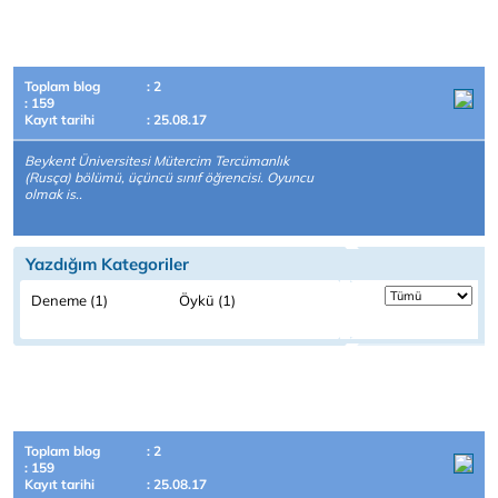
Toplam blog
: 2
: 159
Kayıt tarihi
: 25.08.17
Beykent Üniversitesi Mütercim Tercümanlık
(Rusça) bölümü, üçüncü sınıf öğrencisi. Oyuncu
olmak is..
Yazdığım Kategoriler
Deneme (1)
Öykü (1)
Toplam blog
: 2
: 159
Kayıt tarihi
: 25.08.17