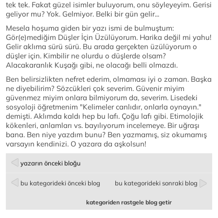
tek tek. Fakat güzel isimler buluyorum, onu söyleyeyim. Gerisi
geliyor mu? Yok. Gelmiyor. Belki bir gün gelir...
Mesela hoşuma giden bir yazı ismi de bulmuştum:
Gör(e)mediğim Düşler İçin Üzülüyorum. Harika değil mi yahu!
Gelir aklıma sürü sürü. Bu arada gerçekten üzülüyorum o
düşler için. Kimbilir ne olurdu o düşlerde olsam?
Alacakaranlık Kuşağı gibi, ne olacağı belli olmazdı.
Ben belirsizlikten nefret ederim, olmaması iyi o zaman. Başka
ne diyebilirim? Sözcükleri çok severim. Güvenir miyim
güvenmez miyim onlara bilmiyorum da, severim. Lisedeki
sosyoloji öğretmenim "Kelimeler canlıdır, onlarla oynayın."
demişti. Aklımda kaldı hep bu lafı. Çoğu lafı gibi. Etimolojik
kökenleri, anlamları vs. bayılıyorum incelemeye. Bir uğraşı
bana. Ben niye yazdım bunu? Ben yazmamış, siz okumamış
varsayın kendinizi. O yazara da aşkolsun!
yazarın önceki bloğu
bu kategorideki önceki blog
bu kategorideki sonraki blog
kategoriden rastgele blog getir