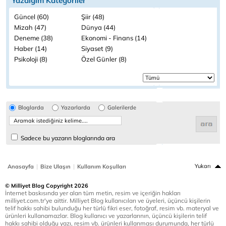
Yazdığım Kategoriler
Güncel (60)
Şiir (48)
Mizah (47)
Dünya (44)
Deneme (38)
Ekonomi - Finans (14)
Haber (14)
Siyaset (9)
Psikoloji (8)
Özel Günler (8)
Bloglarda
Yazarlarda
Galerilerde
Sadece bu yazarın bloglarında ara
|
|
Yukarı
Anasayfa
Bize Ulaşın
Kullanım Koşulları
© Milliyet Blog Copyright 2026
İnternet baskısında yer alan tüm metin, resim ve içeriğin hakları
milliyet.com.tr'ye aittir. Milliyet Blog kullanıcıları ve üyeleri, üçüncü kişilerin
telif hakkı sahibi bulunduğu her türlü fikri eser, fotoğraf, resim vb. materyal ve
ürünleri kullanamazlar. Blog kullanıcı ve yazarlarının, üçüncü kişilerin telif
hakkı sahibi olduğu yazı, resim vb. ürünleri kullanması durumunda, her türlü