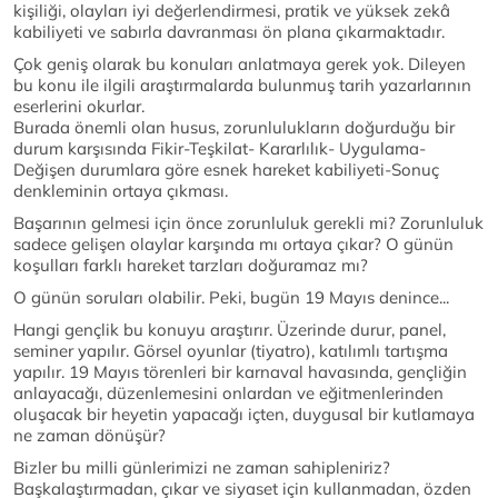
kişiliği, olayları iyi değerlendirmesi, pratik ve yüksek zekâ
kabiliyeti ve sabırla davranması ön plana çıkarmaktadır.
Çok geniş olarak bu konuları anlatmaya gerek yok. Dileyen
bu konu ile ilgili araştırmalarda bulunmuş tarih yazarlarının
eserlerini okurlar.
Burada önemli olan husus, zorunlulukların doğurduğu bir
durum karşısında Fikir-Teşkilat- Kararlılık- Uygulama-
Değişen durumlara göre esnek hareket kabiliyeti-Sonuç
denkleminin ortaya çıkması.
Başarının gelmesi için önce zorunluluk gerekli mi? Zorunluluk
sadece gelişen olaylar karşında mı ortaya çıkar? O günün
koşulları farklı hareket tarzları doğuramaz mı?
O günün soruları olabilir. Peki, bugün 19 Mayıs denince...
Hangi gençlik bu konuyu araştırır. Üzerinde durur, panel,
seminer yapılır. Görsel oyunlar (tiyatro), katılımlı tartışma
yapılır. 19 Mayıs törenleri bir karnaval havasında, gençliğin
anlayacağı, düzenlemesini onlardan ve eğitmenlerinden
oluşacak bir heyetin yapacağı içten, duygusal bir kutlamaya
ne zaman dönüşür?
Bizler bu milli günlerimizi ne zaman sahipleniriz?
Başkalaştırmadan, çıkar ve siyaset için kullanmadan, özden