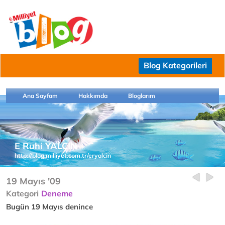
Blog Kategorileri
Ana Sayfam
Hakkımda
Bloglarım
E Ruhi YALÇIN
http://blog.milliyet.com.tr/eryalcin
19 Mayıs '09
Kategori
Deneme
Bugün 19 Mayıs denince