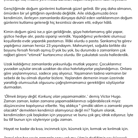
Gençliğimde doğum günlerimi kutlamak güzel gelirdi. Bir yaş daha almanın,
ömürden bir yıl gittiğinin ayırdında değildik. Aile olduğumuzda önce
kendimizin, ilerleyen zamanlarda dünyaya duhûl eden varlıklarımızın doğum
günlerini kutlama geleneği hiç kesintisiz devam etti, ediyor hâlâ.
Kimin doğum günü ise,o gün geldiğinde, güya hatırlamamış gibi yapar,
gizlice hediye alır, pasta siparişi verirdik. Yaşadığımız yerlerdeki olumsuz
koşullarda evde yapardık pastamızı. İllâki olurdu o pasta. Sarıkamış'ta görev
yaptığımız zaman henüz 23 yaşındayım. Mahrumiyet, soğukla birlikte diz
boyunu fersah fersah aşmış.O yok bu yok, bu durumda o zamanların çok
rağbet göreni "etimek" kurtarıcımız olurdu. Bir çukulatalı sosla hallederdik.
Uzak kaldığımız zamanlarda yoksunluğu mutlak yaşarız. Çocuklarımız
yuvadan uçtular ancak uzaktan da olsa hatırlatıyorlar yaşlandığımızı. Onlara
göre yaşlanmıyoruz, sadece yaş alıyoruz. Yaşamanın tadına varmanın bir
sebebi de bu olmalı diyorlar bizlere. Yaşlandım demenin insan üzerinde
yarattığı olumsuzluk olgusunu çağrıştırmamamız gerektiğini söylüyorlar
durmadan.
‘Ölmek birşey değil, Korkunç olan yaşamamaktır..
’ demiş Victor Hugo.
Zaman zaman, kalan zamana yapamadıklarımızı sığdırabilecek miyiz
düşüncesine kapılıyoruz elbette. Yaş aldıkça " şimdiki aklım o zamanki yaşım
olacaktı" demekten kendimizi alamıyoruz değil mi? Toplum olarak,
kendimizden çok başkaları için yaşıyoruz ve bunu çok geç idrak ediyoruz. İşte
bu lâf bunun için söyleniyor çoğu zaman.
Hayat ne kadar da kısa, incinmek için, küsmek için, kırmak ve kırılmak için.
"nasıl olsa her şeyin zamanla sonu yok mu / ömür dediğimiz şey küsecek