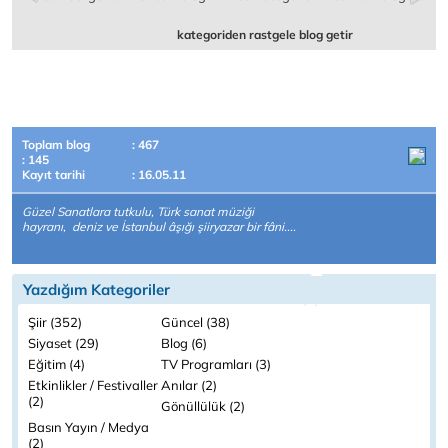
kategoriden rastgele blog getir
Toplam blog
: 467
: 145
Kayıt tarihi
: 16.05.11
Güzel Sanatlara tutkulu, Türk sanat müziği
hayranı, deniz ve İstanbul âşığı şiiryazar bir fâni....
Yazdığım Kategoriler
Şiir (352)
Güncel (38)
Siyaset (29)
Blog (6)
Eğitim (4)
TV Programları (3)
Etkinlikler / Festivaller
Anılar (2)
(2)
Gönüllülük (2)
Basın Yayın / Medya
(2)