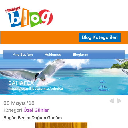
Blog Kategorileri
Ana Sayfam
Hakkımda
Bloglarım
SAHAFÇA
http://blog.milliyet.com.tr/sahafca
08 Mayıs '18
Kategori
Özel Günler
Bugün Benim Doğum Günüm