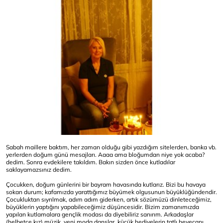
Sabah maillere baktım, her zaman olduğu gibi yazdığım sitelerden, banka vb.
yerlerden doğum günü mesajları. Aaaa ama bloğumdan niye yok acaba?
dedim. Sonra evdekilere takıldım. Bakın sizden önce kutladılar
saklayamazsınız dedim.
Çocukken, doğum günlerini bir bayram havasında kutlarız. Bizi bu havaya
sokan durum; kafamızda yarattığımız büyümek olgusunun büyüklüğündendir.
Çocukluktan sıyrılmak, adım adım giderken, artık sözümüzü dinleteceğimiz,
büyüklerin yaptığını yapabileceğimiz düşüncesidir. Bizim zamanımızda
yapılan kutlamalara gençlik modası da diyebiliriz sanırım. Arkadaşlar
(helbetçe kız) müzik, yeni moda danslar, küçük hediyelerin tatlı heyecanı.