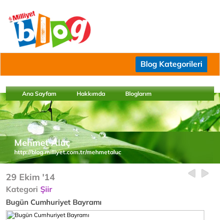
Blog Kategorileri
Ana Sayfam
Hakkımda
Bloglarım
Mehmet Aluç
http://blog.milliyet.com.tr/mehmetaluc
29 Ekim '14
Kategori
Şiir
Bugün Cumhuriyet Bayramı