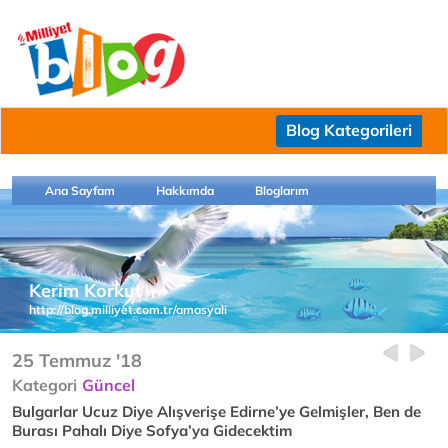
Blog Kategorileri
Ana Sayfam
Hakkımda
Bloglarım
Kerim Korkut
http://blog.milliyet.com.tr/amasyali
25 Temmuz '18
Kategori
Güncel
Bulgarlar Ucuz Diye Alışverişe Edirne’ye Gelmişler, Ben de
Burası Pahalı Diye Sofya’ya Gidecektim