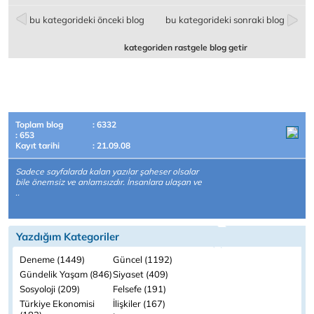
bu kategorideki önceki blog
bu kategorideki sonraki blog
kategoriden rastgele blog getir
Toplam blog
: 6332
: 653
Kayıt tarihi
: 21.09.08
Sadece sayfalarda kalan yazılar şaheser olsalar
bile önemsiz ve anlamsızdır. İnsanlara ulaşan ve
..
Yazdığım Kategoriler
Deneme (1449)
Güncel (1192)
Gündelik Yaşam (846)
Siyaset (409)
Sosyoloji (209)
Felsefe (191)
Türkiye Ekonomisi
İlişkiler (167)