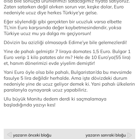
olsa bile sonuçta ürünlerimizi satacağımız fiyata satıyoruz.
Zaten satarken değil alırken sorun var, keşke dolar, Euro
nedeniyle ucuz diye herkes Türkiye’ye gelse.
Eğer söylendiği gibi gerçekten bir ucuzluk varsa elbette
TL’nin Euro karşısında değer kaybetmesindendir, yoksa
Türkiye ucuz mu ya dalga mı geçiyorsun!
Dövizin bu azizliği olmasaydı Edirne’ye bile gelemezlerdi!
Yine de pahalı gelmiştir 7 liraya domates 1,5 Euro. Bulgar 1
Euro verip 1 kilo patates alır mı? Hele de 10 Euro’ya(55 lira)
et, hanım dönerimizi evde yiyelim demiştir!
Yani Euro öyle olsa bile pahalı, Bulgaristan’da bu mevsimde
fasulye 5 lira değildir herhalde. Ama işte dövizdeki durum
nedeniyle yine de ucuz geliyor demek ki. Yani pahalı ülkelerin
paralarıyla oynayarak ucuz yapabiliriz.
Ulu büyük Manitu dedem derdi ki saçmalamaya
başladığında yazıyı kes!
yazarın önceki bloğu
yazarın sonraki bloğu