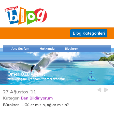
Blog Kategorileri
Ana Sayfam
Hakkımda
Bloglarım
Ömer ÖZDAMAR
http://blog.milliyet.com.tr/omerozdamar
27 Ağustos '11
Kategori
Ben Bildiriyorum
Bürokrasi… Güler misin, ağlar mısın?