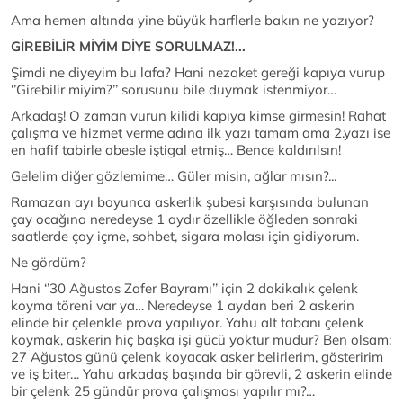
Ama hemen altında yine büyük harflerle bakın ne yazıyor?
GİREBİLİR MİYİM DİYE SORULMAZ!...
Şimdi ne diyeyim bu lafa? Hani nezaket gereği kapıya vurup
‘’Girebilir miyim?’’ sorusunu bile duymak istenmiyor…
Arkadaş! O zaman vurun kilidi kapıya kimse girmesin! Rahat
çalışma ve hizmet verme adına ilk yazı tamam ama 2.yazı ise
en hafif tabirle abesle iştigal etmiş… Bence kaldırılsın!
Gelelim diğer gözlemime… Güler misin, ağlar mısın?...
Ramazan ayı boyunca askerlik şubesi karşısında bulunan
çay ocağına neredeyse 1 aydır özellikle öğleden sonraki
saatlerde çay içme, sohbet, sigara molası için gidiyorum.
Ne gördüm?
Hani ‘’30 Ağustos Zafer Bayramı’’ için 2 dakikalık çelenk
koyma töreni var ya… Neredeyse 1 aydan beri 2 askerin
elinde bir çelenkle prova yapılıyor. Yahu alt tabanı çelenk
koymak, askerin hiç başka işi gücü yoktur mudur? Ben olsam;
27 Ağustos günü çelenk koyacak asker belirlerim, gösteririm
ve iş biter… Yahu arkadaş başında bir görevli, 2 askerin elinde
bir çelenk 25 gündür prova çalışması yapılır mı?…