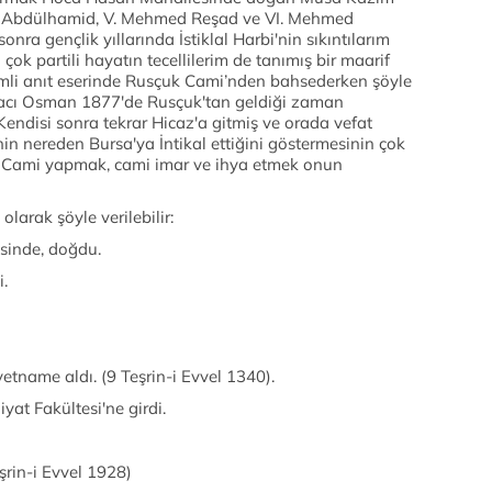
II. Abdülhamid, V. Mehmed Reşad ve VI. Mehmed
nra gençlik yıllarında İstiklal Harbi'nin sıkıntılarım
ok partili hayatın tecellilerim de tanımış bir maarif
simli anıt eserinde Rusçuk Cami’nden bahsederken şöyle
acı Osman 1877'de Rusçuk'tan geldiği zaman
Kendisi sonra tekrar Hicaz'a gitmiş ve orada vefat
in nereden Bursa'ya İntikal ettiğini göstermesinin çok
r; Cami yapmak, cami imar ve ihya etmek onun
larak şöyle verilebilir:
sinde, doğdu.
i.
tname aldı. (9 Teşrin-i Evvel 1340).
iyat Fakültesi'ne girdi.
şrin-i Evvel 1928)