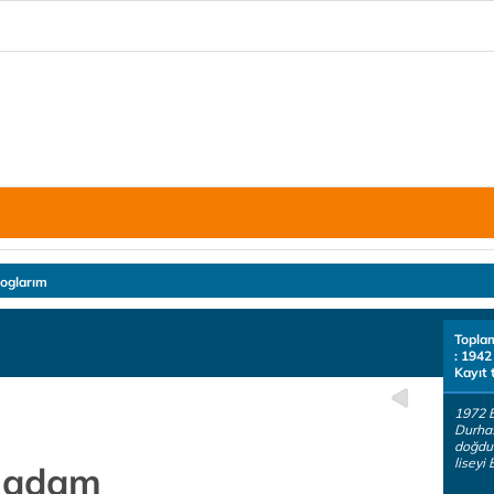
loglarım
Topla
: 1942
Kayıt 
1972 
Durha
doğdum
liseyi 
n adam