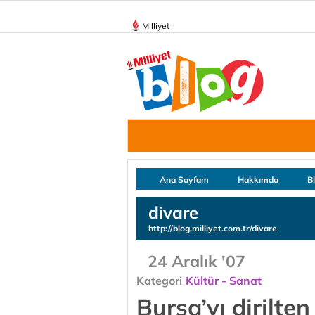
Milliyet
Ana Sayfam
Hakkımda
B
divare
http://blog.milliyet.com.tr/divare
24 Aralık '07
Kategori
Kültür - Sanat
Bursa’yı dirilte