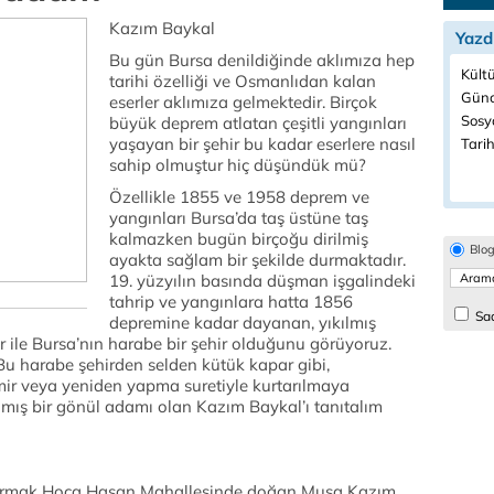
Kazım Baykal
Yazd
Bu gün Bursa denildiğinde aklımıza hep
Kültü
tarihi özelliği ve Osmanlıdan kalan
Günc
eserler aklımıza gelmektedir. Birçok
Sosyo
büyük deprem atlatan çeşitli yangınları
yaşayan bir şehir bu kadar eserlere nasıl
Tarih
sahip olmuştur hiç düşündük mü?
Özellikle 1855 ve 1958 deprem ve
yangınları Bursa’da taş üstüne taş
kalmazken bugün birçoğu dirilmiş
Blo
ayakta sağlam bir şekilde durmaktadır.
19. yüzyılın basında düşman işgalindeki
tahrip ve yangınlara hatta 1856
Sad
depremine kadar dayanan, yıkılmış
 ile Bursa’nın harabe bir şehir olduğunu görüyoruz.
Bu harabe şehirden selden kütük kapar gibi,
 tamir veya yeniden yapma suretiyle kurtarılmaya
damış bir gönül adamı olan Kazım Baykal’ı tanıtalım
tıparmak Hoca Hasan Mahallesinde doğan Musa Kazım