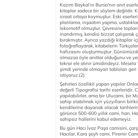
Kazım Baykal’ın Bursa'nın anıt eserl
kitaplar sadece bir söylem değildir. 
icraat ortaya koymuştur. Eski eserleri
planlama, inşaatım yapma, ustalıklar
lokomotif olmuştur. Çevresine toplan
inandırmış, kendisi bizzat çalışarak
bırakmıştır. Ayrıca yazdığı kitaplar i
fotoğraflayarak, kitabelerin Türkçeler
hafızasını oluşturmuştur. Günümüzde a
olmazsa öyle anıtlar olduğunu ve yerl
tekrar ele alınır ümidindeyiz. Mesela
şimdi yerinde olmayan tabloları geri 
istiyoruz.(2)
Şehirleri özellikli yapan yapılar Onlar
değerli Tipografisi tarihi eserleridir
yapılabilirler, ama bir Ulucami, bir 
sahip olabilmek için yüzyılların biri
kendilerine dayanak olacak tarihlerin
görünce 500-600 yıllık cami, han, Ha
sahipsiz hallerini kabul edemeyiz.
Bu gün Hacı İvaz Paşa camisini, çarş
Hacılar, Kara şeyh cami, Piremir Cam