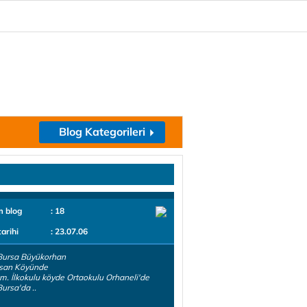
Blog Kategorileri
m blog
: 18
tarihi
: 23.07.06
Bursa Büyükorhan
san Köyünde
. İlkokulu köyde Ortaokulu Orhaneli'de
Bursa'da ..