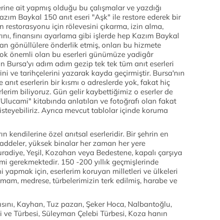
erine ait yapmış olduğu bu çalışmalar ve yazdığı
Kazım Baykal 150 anıt eseri "Aşk" ile restore ederek bir
n restorasyonu için rölevesini çıkarma, izin alma,
ını, finansını ayarlama gibi işlerde hep Kazım Baykal
an gönüllülere önderlik etmiş, onları bu hizmete
 çok önemli olan bu eserleri günümüze yadigâr
çin Bursa'yı adım adım gezip tek tek tüm anıt eserleri
ini ve tarihçelerini yazarak kayda geçirmiştir. Bursa'nın
nıt eserlerin bir kısmı o adreslerde yok, fakat hiç
erim biliyoruz. Gün gelir kaybettiğimiz o eserler de
 'Ulucami" kitabında anlatılan ve fotoğrafı olan fakat
isteyebiliriz. Ayrıca mevcut tablolar içinde koruma
ın kendilerine özel anıtsal eserleridir. Bir şehrin en
. Caddeler, yüksek binalar her zaman her yere
Muradiye, Yeşil, Kozahan veya Bedestene, kapalı çarşıya
kimi gerekmektedir. 150 -200 yıllık geçmişlerinde
i yapmak için, eserlerim koruyan milletleri ve ülkeleri
mam, medrese, türbelerimizin terk edilmiş, harabe ve
ısını, Kayhan, Tuz pazarı, Şeker Hoca, Nalbantoğlu,
i ve Türbesi, Süleyman Çelebi Türbesi, Koza hanın