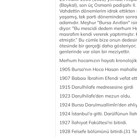
(Baykal), son üç Osmanlı padişahı 
Vahdettin dönemlerim idrak ettikten so
yaşamış, tek parti döneminden sonra ç
adamıdır. Meşhur "Bursa Anıtları" i
diyor: "Bu mescidi dedem merhum H
masrafım kendi vererek yaptırmıştır. 
etmiştir.” Bu cümle bize onun dedesin
ötesinde bir gerçeği daha gösteriyo
genlerinde var olan bir meziyettir.
Merhum hocamızın hayatı kronolojik o
1905 Bursa'nın Hoca Hasan mahalle
1907 Babası İbrahim Efendi vefat ett
1915 Darulhilafe medresesine girdi
1923 Darulhilafe’den mezun oldu.
1924 Bursa Darulmuallimîn'den ehliye
1924 İstanbul’a gitti. Darülfünun İlah
1927 İlahiyat Fakültesi'ni bitirdi.
1928 Felsefe bölümünü bitirdi.(31 Te