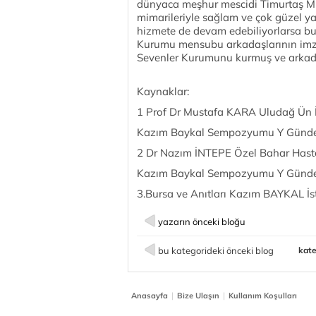
dünyaca meşhur mescidi Timurtaş Mina
mimarileriyle sağlam ve çok güzel ya
hizmete de devam edebiliyorlarsa bu
Kurumu mensubu arkadaşlarının imzası 
Sevenler Kurumunu kurmuş ve arkadaşl
Kaynaklar:
1 Prof Dr Mustafa KARA Uludağ Ün İl
Kazım Baykal Sempozyumu Y Günde
2 Dr Nazım İNTEPE Özel Bahar Hast
Kazım Baykal Sempozyumu Y Günde
3.Bursa ve Anıtları Kazım BAYKAL İ
yazarın önceki bloğu
bu kategorideki önceki blog
kate
|
|
Anasayfa
Bize Ulaşın
Kullanım Koşulları