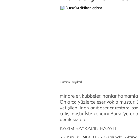
Kazım Baykal
minareler, kubbeler, hanlar hamamlar
Onlarca yüzlerce eser yok olmuştur. 
yetişilebilinen anıt eserler restore,
çalışılmıştır İşte kendini Bursa’ya a
dedik sizlere
KAZIM BAYKAL’IN HAYATI
25 Aralık 1905 (1320) yılında, Al