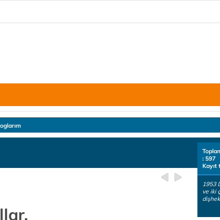
loglarım
Topla
: 597
Kayıt 
1953 D
ve iki
dişhek
lar.