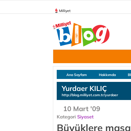
Milliyet
Ana Sayfam
Hakkımda
B
Yurdaer KILIÇ
http://blog.milliyet.com.tr/yurdaer
10 Mart '09
Kategori
Siyaset
Büyüklere masal