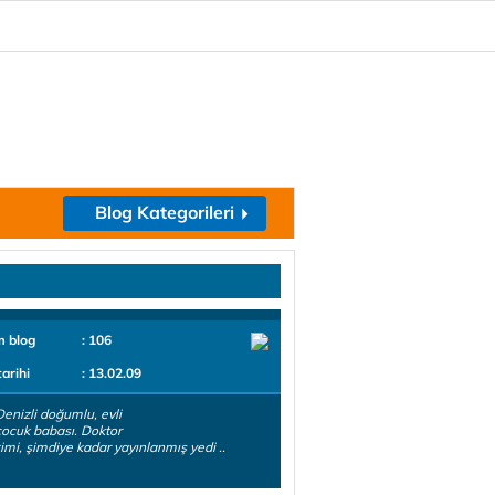
Blog Kategorileri
m blog
: 106
tarihi
: 13.02.09
enizli doğumlu, evli
 çocuk babası. Doktor
imi, şimdiye kadar yayınlanmış yedi ..