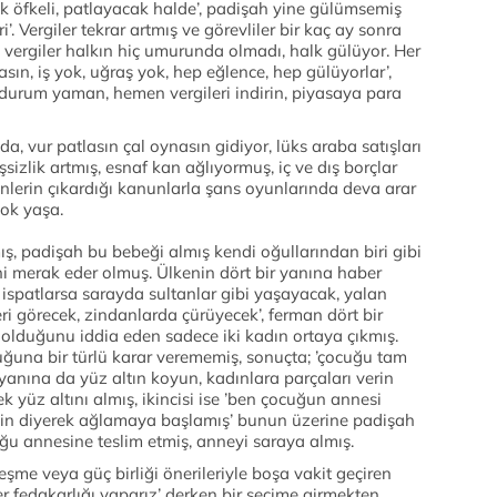
lk öfkeli, patlayacak halde’, padişah yine gülümsemiş
ri’. Vergiler tekrar artmış ve görevliler bir kaç ay sonra
z vergiler halkın hiç umurunda olmadı, halk gülüyor. Her
sın, iş yok, uğraş yok, hep eğlence, hep gülüyorlar’,
urum yaman, hemen vergileri indirin, piyasaya para
a, vur patlasın çal oynasın gidiyor, lüks araba satışları
şsizlik artmış, esnaf kan ağlıyormuş, iç ve dış borçlar
enlerin çıkardığı kanunlarla şans oyunlarında deva arar
ok yaşa.
ış, padişah bu bebeği almış kendi oğullarından biri gibi
 merak eder olmuş. Ülkenin dört bir yanına haber
ispatlarsa sarayda sultanlar gibi yaşayacak, yalan
eri görecek, zindanlarda çürüyecek’, ferman dört bir
lduğunu iddia eden sadece iki kadın ortaya çıkmış.
ğuna bir türlü karar verememiş, sonuçta; ’çocuğu tam
yanına da yüz altın koyun, kadınlara parçaları verin
ek yüz altını almış, ikincisi ise ’ben çocuğun annesi
yin diyerek ağlamaya başlamış’ bunun üzerine padişah
uğu annesine teslim etmiş, anneyi saraya almış.
leşme veya güç birliği önerileriyle boşa vakit geçiren
her fedakarlığı yaparız’ derken bir seçime girmekten