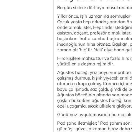
Bu gün sizlere dört ayrı masal anlat
Yıllar önce, işin uzmanına sormuşlar ’D
Çocuk yaşta hep arkadaşlarından önde
önde olmak ister. Hepsinde istediğin
asistan, doçent, profesör olmak ister.
başbakan, hatta cumhurbaşkanı olma
insanoğlunun hırsı bitmez. Başkan, p
zaman bir ’hiç’ tir. ’deli’ diye bana get
Hırs kişilere mahsustur ve fazla hırs iy
yürütülen uzlaşma rejimidir.
Ağustos böceği yaz boyu vur patlası
çalışmış durmuş, kışlık yiyeceklerini
otururken kapı çalmış. Karınca içinde
boyu çalışmadı, saz çaldı. şimdi de 
Ağustos böceğinin altında son model b
şaşkın bakarken ağustos böceği kar
özel uçağımla, sıcak ülkelere gidiyor
Günümüz uygulamasında bu masala 
Padişaha iletmişler; ’ Padişahım son
gülmüş ’ güzel, o zaman biraz daha ver