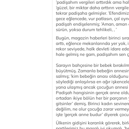
’padişahım vergileri arttırdık ama ha
’güzel, bir miktar daha arttırın vergile
tekrar padişaha gelmişler. ’Efendimi
gece eğlencede, vur patlasın, çal oyna
padişah endişelenmiş; ’Aman, aman d
sürün, yoksa durum tehlikeli, , ’
Bugün, magazin haberleri birinci sırad
arttı, eğlence mekanlarında yer yok, i
rekor seviyede, halk devleti idare ed
hale gelmiş ne gam, padişahım sen ç
Sarayın bahçesine bir bebek bırakılm
büyütmüş. Zamanla bebeğin annesini
salmış; ’kim bebeğin anası olduğunu 
söylediği anlaşılırsa en ağır işkencel
yana ulaşmış ancak çocuğun annesi o
Padişah hangisinin gerçek anne oldu
ortadan ikiye bölün her bir parçanın 
gitsinler’ demiş. Birinci kadın seviner
değilim, ne olur çocuğa zarar verme
işte ’gerçek anne budur’ diyerek çoc
Ülkenin gidişini karanlık görerek, bir
partilerimiz bu masalı iyi okumalı, ’