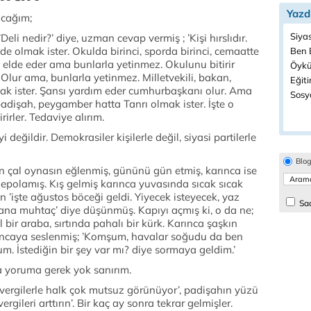
Yazd
acağım;
Siyas
eli nedir?’ diye, uzman cevap vermiş ; ’Kişi hırslıdır.
 olmak ister. Okulda birinci, sporda birinci, cemaatte
Ben B
i elde eder ama bunlarla yetinmez. Okulunu bitirir
Öykü
 Olur ama, bunlarla yetinmez. Milletvekili, bakan,
Eğiti
k ister. Şansı yardım eder cumhurbaşkanı olur. Ama
Sosyo
adişah, peygamber hatta Tanrı olmak ister. İşte o
irirler. Tedaviye alırım.
i değildir. Demokrasiler kişilerle değil, siyasi partilerle
Blo
n çal oynasın eğlenmiş, gününü gün etmiş, karınca ise
 depolamış. Kış gelmiş karınca yuvasında sıcak sıcak
n ’işte ağustos böceği geldi. Yiyecek isteyecek, yaz
Sad
bana muhtaç’ diye düşünmüş. Kapıyı açmış ki, o da ne;
ir araba, sırtında pahalı bir kürk. Karınca şaşkın
ıncaya seslenmiş; ’Komşum, havalar soğudu da ben
um. İstediğin bir şey var mı? diye sormaya geldim.’
yoruma gerek yok sanırım.
 vergilerle halk çok mutsuz görünüyor’, padişahın yüzü
gileri arttırın’. Bir kaç ay sonra tekrar gelmişler.