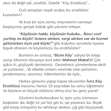
okul da değil adı,
enstitü
!.. Üstelik “
Köy Enstitüsü
”…
Gizli amaçları neydi acaba, bu enstitüleri
kuranların?
Ve kısa bir süre sonra, meyvelerini vermeye
başlayınca, gerçek kabak gibi çıkıverir ortaya:
“Köylünün hakkı, köylünün hukuku… İkinci sınıf
yurttaş mı köylü? Askere alırken, vergi alırken var da hizmet
götürürken niçin yok köylü?”
gibi kışkırtıcı sorularla isyana
teşvik etmesin mi köylümüzü, bu enstitülüler?
Bunların en ünlüsü, “
Bizim Köy
” adıyla bir kitap
yazıp ülkemizi dünyaya rezil eden
Mahmut Makal
’dı! Çok
şükür ki, güçlüydü devletimiz. Devletimizi yönetenlerse akıllı
ve yurtsever… Ve elbette onların emrinde olan polisimiz,
jandarmamız, savcımız, hâkimlerimiz de öyle…
Herkes görevini yapıp hapse tıkıverirler;
İvriz Köy
Enstitüsü
mezunu, henüz 19 yaşındaki bu solcu öğretmeni.
Ve böylece en büyük ödülünü almış olur; bu genç yazar!
Gözlerini korkutacaksın ki, aynı yolu izlemesin
başkaları da; değil mi ya! Gel gör ki, işe yaramaz bu. Bıçak
gibi kesip önleyelim bu tehlikeyi derken, çığ gibi büyüyerek