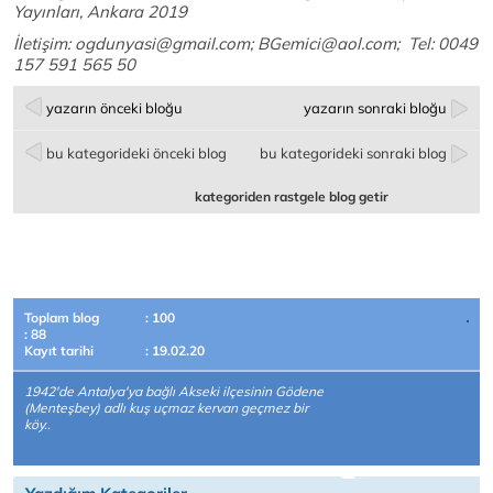
Yayınları, Ankara 2019
İletişim:
ogdunyasi@gmail.com
;
BGemici@aol.com
; Tel: 0049
157 591 565 50
yazarın önceki bloğu
yazarın sonraki bloğu
bu kategorideki önceki blog
bu kategorideki sonraki blog
kategoriden rastgele blog getir
Toplam blog
: 100
: 88
Kayıt tarihi
: 19.02.20
1942'de Antalya'ya bağlı Akseki ilçesinin Gödene
(Menteşbey) adlı kuş uçmaz kervan geçmez bir
köy..