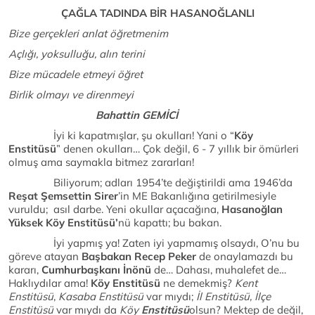
ÇAĞLA TADINDA BİR HASANOĞLANLI
Bize gerçekleri anlat öğretmenim
Açlığı, yoksulluğu, alın terini
Bize mücadele etmeyi öğret
Birlik olmayı ve direnmeyi
Bahattin GEMİCİ
İyi ki kapatmışlar, şu okulları! Yani o “
Köy
Enstitüsü
” denen okulları… Çok değil, 6 - 7 yıllık bir ömürleri
olmuş ama saymakla bitmez zararları!
Biliyorum; adları 1954’te değiştirildi ama 1946’da
Reşat Şemsettin Sirer
’in ME Bakanlığına getirilmesiyle
vuruldu; asıl darbe. Yeni okullar açacağına,
Hasanoğlan
Yüksek Köy Enstitüsü’
nü kapattı; bu bakan.
İyi yapmış ya! Zaten iyi yapmamış olsaydı, O’nu bu
göreve atayan
Başbakan Recep Peker
de onaylamazdı bu
kararı,
Cumhurbaşkanı İnönü
de… Dahası, muhalefet de…
Haklıydılar ama!
Köy Enstitüsü
ne demekmiş?
Kent
Enstitüsü
,
Kasaba Enstitüsü
var mıydı;
İl Enstitüsü, İlçe
Enstitüsü
var mıydı da
Köy
Enstitüsü
olsun? Mektep de değil,