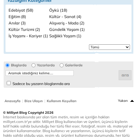
Yazdığım Kategoriler
Edebiyat (58)
Öykü (18)
Eğitim (8)
Kültür - Sanat (4)
Anılar (3)
Alışveriş - Moda (2)
Kültür Turizmi (2)
Gündelik Yaşam (1)
İş Yaşamı - Kariyer (1)
Sağlıklı Yaşam (1)
Bloglarda
Yazarlarda
Galerilerde
Sadece bu yazarın bloglarında ara
|
|
Yukarı
Anasayfa
Bize Ulaşın
Kullanım Koşulları
© Milliyet Blog Copyright 2026
İnternet baskısında yer alan tüm metin, resim ve içeriğin hakları
milliyet.com.tr'ye aittir. Milliyet Blog kullanıcıları ve üyeleri, üçüncü kişilerin
telif hakkı sahibi bulunduğu her türlü fikri eser, fotoğraf, resim vb. materyal ve
ürünleri kullanamazlar. Blog kullanıcı ve yazarlarının, üçüncü kişilerin telif
hakkı sahibi olduğu yazı, resim vb. ürünleri kullanması durumunda, her türlü