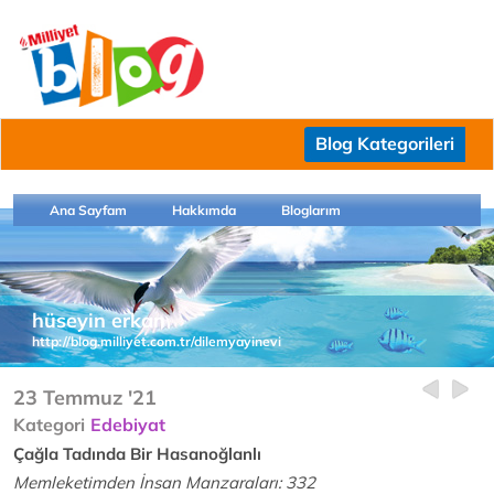
Blog Kategorileri
Ana Sayfam
Hakkımda
Bloglarım
hüseyin erkan
http://blog.milliyet.com.tr/dilemyayinevi
23 Temmuz '21
Kategori
Edebiyat
Çağla Tadında Bir Hasanoğlanlı
Memleketimden İnsan Manzaraları: 332