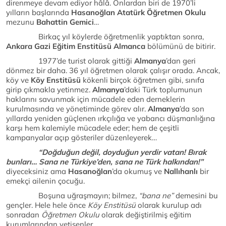
direnmeye devam ediyor hâlâ. Onlardan biri de 1970’li
yılların başlarında
Hasanoğlan Atatürk Öğretmen Okulu
mezunu
Bahattin Gemici
…
Birkaç yıl köylerde öğretmenlik yaptıktan sonra,
Ankara Gazi Eğitim Enstitüsü Almanca
bölümünü de bitirir.
1977’de turist olarak gittiği
Almanya
’dan geri
dönmez bir daha. 36 yıl öğretmen olarak çalışır orada. Ancak,
köy ve
Köy Enstitüsü
kökenli birçok öğretmen gibi, sınıfa
girip çıkmakla yetinmez.
Almanya
’daki Türk toplumunun
haklarını savunmak için mücadele eden derneklerin
kurulmasında ve yönetiminde görev alır.
Almanya
’da son
yıllarda yeniden güçlenen ırkçılığa ve yabancı düşmanlığına
karşı hem kalemiyle mücadele eder; hem de çeşitli
kampanyalar açıp gösteriler düzenleyerek…
“Doğduğun değil, doyduğun yerdir vatan! Bırak
bunları… Sana ne Türkiye’den, sana ne Türk halkından!”
diyeceksiniz ama
Hasanoğlan
’da okumuş ve
Nallıhanlı
bir
emekçi ailenin çocuğu.
Boşuna uğraşmayın; bilmez,
“bana ne”
demesini bu
gençler. Hele hele önce
Köy Enstitüsü
olarak kurulup adı
sonradan
Öğretmen Okulu
olarak değiştirilmiş eğitim
kurumlarından yetişenler.