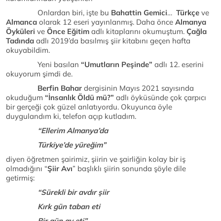
Onlardan biri, işte bu
Bahattin Gemici
…
Türkçe
ve
Almanca
olarak 12 eseri yayınlanmış. Daha önce
Almanya
Öyküleri
ve
Önce Eğitim
adlı kitaplarını okumuştum.
Çağla
Tadında
adlı 2019’da basılmış şiir kitabını geçen hafta
okuyabildim.
Yeni basılan
“Umutların Peşinde”
adlı 12. eserini
okuyorum şimdi de.
Berfin Bahar
dergisinin Mayıs 2021 sayısında
okuduğum
“İnsanlık Öldü mü?”
adlı öyküsünde çok çarpıcı
bir gerçeği çok güzel anlatıyordu. Okuyunca öyle
duygulandım ki, telefon açıp kutladım.
“Ellerim Almanya’da
Türkiye’de yüreğim”
diyen öğretmen şairimiz, şiirin ve şairliğin kolay bir iş
olmadığını “
Şiir Avı
” başlıklı şiirin sonunda şöyle dile
getirmiş:
“Sürekli bir avdır şiir
Kırk gün taban eti
Bir gün av eti”