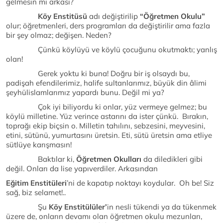
gelmesin mi arkası?
Köy Enstitüsü
adı değiştirilip
“Öğretmen Okulu”
olur; öğretmenleri, ders programları da değiştirilir ama fazla
bir şey olmaz; değişen. Neden?
Çünkü köylüyü ve köylü çocuğunu okutmaktı; yanlış
olan!
Gerek yoktu ki buna! Doğru bir iş olsaydı bu,
padişah efendilerimiz, halife sultanlarımız, büyük din âlimi
şeyhülislamlarımız yapardı bunu. Değil mi ya?
Çok iyi biliyordu ki onlar, yüz vermeye gelmez; bu
köylü milletine. Yüz verince astarını da ister çünkü. Bırakın,
toprağı ekip biçsin o. Milletin tahılını, sebzesini, meyvesini,
etini, sütünü, yumurtasını üretsin. Eti, sütü üretsin ama etliye
sütlüye karışmasın!
Baktılar ki,
Öğretmen Okulları
da diledikleri gibi
değil. Onları da lise yapıverdiler. Arkasından
Eğitim Enstitüleri
’ni de kapatıp noktayı koydular. Oh be! Siz
sağ, biz selamet!..
Şu
Köy Enstitülüler’
in nesli tükendi ya da tükenmek
üzere de, onların devamı olan öğretmen okulu mezunları,