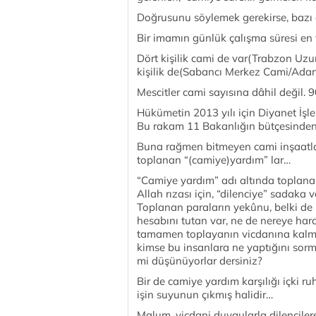
Doğrusunu söylemek gerekirse, bazı 
Bir imamın günlük çalışma süresi en f
Dört kişilik cami de var(Trabzon Uzu
kişilik de(Sabancı Merkez Cami/Adan
Mescitler cami sayısına dâhil değil. 
Hükümetin 2013 yılı için Diyanet İşle
Bu rakam 11 Bakanlığın bütçesinden
Buna rağmen bitmeyen cami inşaatları
toplanan “(camiye)yardım” lar…
“Camiye yardım” adı altında toplana
Allah rızası için, “dilenciye” sadaka 
Toplanan paraların yekûnu, belki de
hesabını tutan var, ne de nereye har
tamamen toplayanın vicdanına kalm
kimse bu insanlara ne yaptığını sorm
mi düşünüyorlar dersiniz?
Bir de camiye yardım karşılığı içki r
işin suyunun çıkmış halidir…
Malum, vicdani duygularla dilencilere