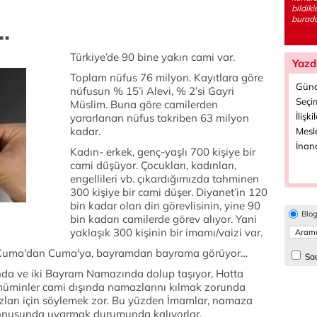
bildik
burada
.
Türkiye’de 90 bine yakın cami var.
Yazd
Toplam nüfus 76 milyon. Kayıtlara göre
Günc
nüfusun % 15’i Alevi, % 2’si Gayri
Seçim
Müslim. Buna göre camilerden
İlişki
yararlanan nüfus takriben 63 milyon
kadar.
Mesle
İnanç
Kadın- erkek, genç-yaşlı 700 kişiye bir
cami düşüyor. Çocukları, kadınları,
engellileri vb. çıkardığımızda tahminen
300 kişiye bir cami düşer. Diyanet’in 120
bin kadar olan din görevlisinin, yine 90
Blo
bin kadarı camilerde görev alıyor. Yani
yaklaşık 300 kişinin bir imamı/vaizi var.
e Cuma'dan Cuma'ya, bayramdan bayrama görüyor…
Sad
da ve iki Bayram Namazında dolup taşıyor, Hatta
üminler cami dışında namazlarını kılmak zorunda
azları için söylemek zor. Bu yüzden İmamlar, namaza
 konusunda uyarmak durumunda kalıyorlar.