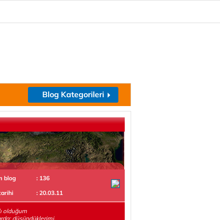
Blog Kategorileri
m blog
: 136
tarihi
: 20.03.11
lı olduğum
rda; düşündüklerimi,