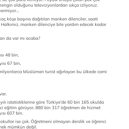
zengin olduğunu televizyonlardan sıkça izliyoruz.
 vermiyor…
kaç köşe başına dağıtılan manken dilenciler, saati
yor. Halkımız, manken dilenciye bile yardım edecek kadar
an da var mı acaba?
sı 48 bin,
ısı 67 bin,
 milyonlarca Müslüman turist ağırlayan bu ülkede cami
var.
lı istatistiklerine göre Türkiye'de 60 bin 165 okulda
ci eğitim görüyor, 880 bin 317 öğretmen de hizmet
ısı 607 bin.
li okullar ise çok. Öğretmeni olmayan derslik ve öğrenci
örmek mümkün değil.