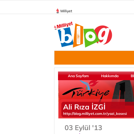
Milliyet
Ana Sayfam
Hakkımda
B
Ali Rıza İZGİ
http://blog.milliyet.com.tr/yazi_kosesi
03 Eylül '13