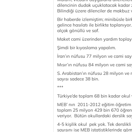
dilencinin dudak uçuklatacak kadar 
Bilindiği üzere dilenciler de makbuz
Bir haberde izlemiştim; minibüsle bir
gelince hasılatı ile birlikte toplanı
alçak gönüllü ve saf.
Maket cami üzerinden yardım toplay
Şimdi bir kıyaslama yapalım.
İran’ın nüfusu 77 milyon ve cami sayı
Mısır’ın nüfusu 84 milyon ve cami say
S. Arabistan’ın nüfusu 28 milyon ve
sayısı sadece 38 bin.
***
Türkiye’de toplam 68 bin kadar okul 
MEB’ nın 2011-2012 eğitim öğretim yı
toplam 25 milyon 429 bin 670 öğren
veriyor. Bütün okullardaki derslik say
4-5 kişilik okul pek yok. Tek derslik
sayısını ise MEB istatistiklerinde g