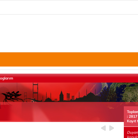
loglarım
Topla
: 2817
Kayıt 
Duyar
konula