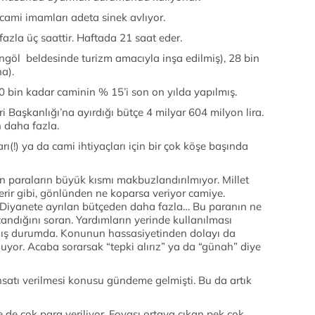
cami imamları adeta sinek avlıyor.
azla üç saattir. Haftada 21 saat eder.
ngöl beldesinde turizm amacıyla inşa edilmiş), 28 bin
a).
90 bin kadar caminin % 15’i son on yılda yapılmış.
ri Başkanlığı’na ayırdığı bütçe 4 milyar 604 milyon lira.
 daha fazla.
(!) ya da cami ihtiyaçları için bir çok köşe başında
n paraların büyük kısmı makbuzlandırılmıyor. Millet
verir gibi, gönlünden ne koparsa veriyor camiye.
 Diyanete ayrılan bütçeden daha fazla… Bu paranın ne
candığını soran. Yardımların yerinde kullanılması
ış durumda. Konunun hassasiyetinden dolayı da
uyor. Acaba sorarsak “tepki alırız” ya da “günah” diye
uhsatı verilmesi konusu gündeme gelmişti. Bu da artık
 de çok para veriliyor. Foyası ortaya çıkan pek çok