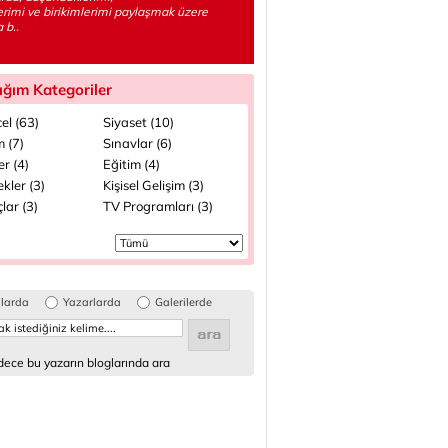
lerimi ve birikimlerimi paylaşmak üzere
 b..
ığım Kategoriler
el (63)
Siyaset (10)
 (7)
Sınavlar (6)
ler (4)
Eğitim (4)
kler (3)
Kişisel Gelişim (3)
lar (3)
TV Programları (3)
glarda
Yazarlarda
Galerilerde
ece bu yazarın bloglarında ara