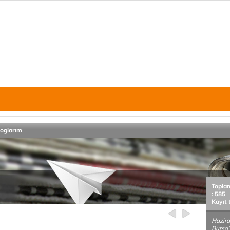
loglarım
Topla
: 585
Kayıt 
Hazira
Bursa'