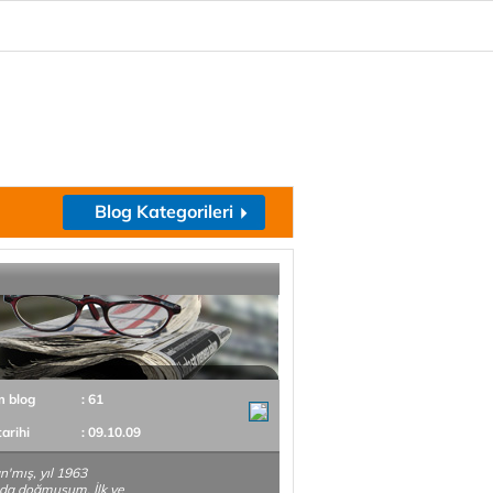
Blog Kategorileri
m blog
: 61
tarihi
: 09.10.09
n'mış, yıl 1963
da doğmuşum. İlk ve