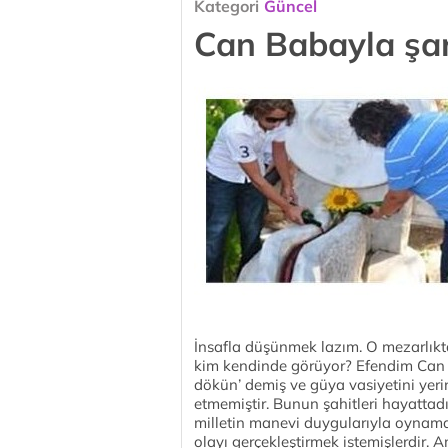
Kategori
Güncel
Can Babayla şar
İnsafla düşünmek lazım. O mezarlıkt
kim kendinde görüyor? Efendim Can 
dökün’ demiş ve güya vasiyetini yerin
etmemiştir. Bunun şahitleri hayattadı
milletin manevi duygularıyla oynama
olayı gerçekleştirmek istemişlerdir.