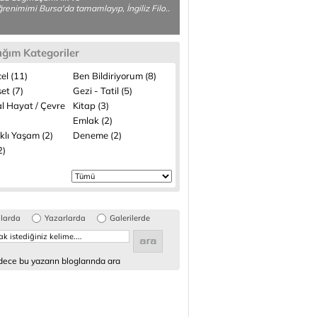
ğrenimimi Bursa'da tamamlayıp, İngiliz Filo..
ığım Kategoriler
el (11)
Ben Bildiriyorum (8)
et (7)
Gezi - Tatil (5)
l Hayat / Çevre
Kitap (3)
Emlak (2)
klı Yaşam (2)
Deneme (2)
2)
glarda
Yazarlarda
Galerilerde
ece bu yazarın bloglarında ara