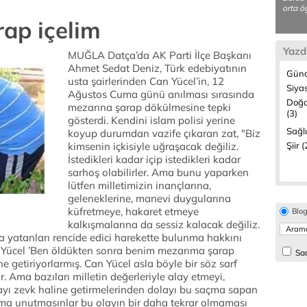
orta ö
ap içelim
Yazd
MUĞLA Datça’da AK Parti İlçe Başkanı
Ahmet Sedat Deniz, Türk edebiyatının
Günc
usta şairlerinden Can Yücel’in, 12
Siyas
Ağustos Cuma günü anılması sırasında
Doğa
mezarına şarap dökülmesine tepki
(3)
gösterdi. Kendini islam polisi yerine
Sağlı
koyup durumdan vazife çıkaran zat, "Biz
kimsenin içkisiyle uğraşacak değiliz.
Şiir (
İstedikleri kadar içip istedikleri kadar
sarhoş olabilirler. Ama bunu yaparken
lütfen milletimizin inançlarına,
geleneklerine, manevi duygularına
küfretmeye, hakaret etmeye
Blo
kalkışmalarına da sessiz kalacak değiliz.
a yatanları rencide edici harekette bulunma hakkını
Yücel ’Ben öldükten sonra benim mezarıma şarap
Sad
e getiriyorlarmış. Can Yücel asla böyle bir söz sarf
r. Ama bazıları milletin değerleriyle alay etmeyi,
yı zevk haline getirmelerinden dolayı bu saçma sapan
 Ama unutmasınlar bu olayın bir daha tekrar olmaması