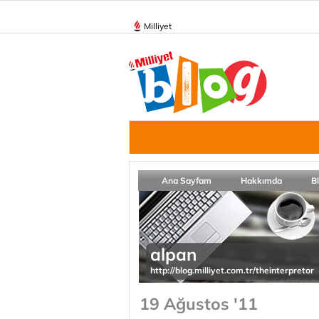
Milliyet
Ana Sayfam
Hakkımda
B
alpan
http://blog.milliyet.com.tr/theinterpretor
19 Ağustos '11