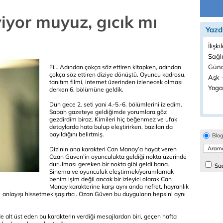
iyor muyuz, gıcık mı
Yazd
İlişki
Sağlı
Günd
Fi… Adından çokça söz ettiren kitapken, adından
çokça söz ettiren diziye dönüştü. Oyuncu kadrosu,
Aşk -
tanıtım filmi, internet üzerinden izlenecek olması
Yoga
derken 6. bölümüne geldik.
Dün gece 2. seti yani 4.-5.-6. bölümlerini izledim.
Sabah gazeteye geldiğimde yorumlara göz
gezdirdim biraz. Kimileri hiç beğenmez ve ufak
detaylarda hata bulup eleştirirken, bazıları da
bayıldığını belirtmiş.
Blo
Dizinin ana karakteri Can Manay’a hayat veren
Ozan Güven’in oyunculukta geldiği nokta üzerinde
durulması gereken bir nokta gibi geldi bana.
Sad
Sinema ve oyunculuk eleştirmek/yorumlamak
benim işim değil ancak bir izleyici olarak Can
Manay karakterine karşı aynı anda nefret, hayranlık
ek anlayışı hissetmek şaşırtıcı. Ozan Güven bu duyguların hepsini aynı
 de alt üst eden bu karakterin verdiği mesajlardan biri, geçen hafta