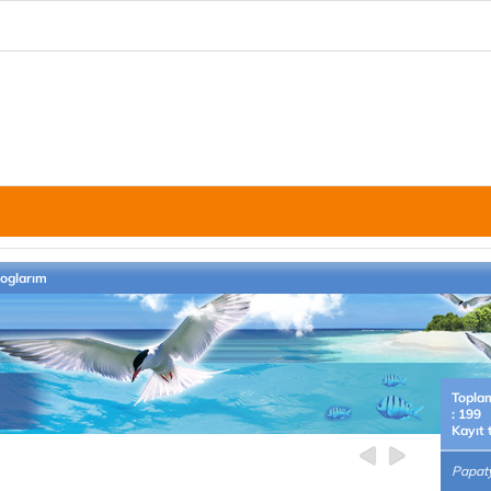
loglarım
Topla
: 199
Kayıt 
Papaty