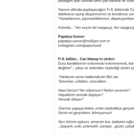
yazdığım yazı sonrası beni çok etkiledi ve siz
Yazının altında paylaşacağım Fi 6. bölümde C
dakikanızı ayırıp düşünmenizi ve kendinize so
“
Kararlarımın, pişmanlıklarımın, depresyonlarım
Aslında… "
her seçim bir vazgeçiş, her vazgeçiş
Papatya Somer
papatya.somer@milliyet.com.tr
instagram.com/papsmood
Fi 6. bölüm… Can Manay’ın sözleri
Duru karakterinin evlenmek/ evlenmemek, kariy
değilsin”… çıkışı ve ardından söylediği sözler ş
“Herkesin senin hakkında bir fikri var.
Tanımları, sıfatları, sözcükleri.
Nasıl birisin? Ne istiyorsun? Neleri seversin?
Hayallerin nerede başlıyor?
Nerede bitiyor?
Üzerine yapışıp kalan, onlar söyledikçe gerçek
Senin mi gerçekten, bilmiyorsun!
Sen; birinin aşkısın, annenin kızı, babanın oğlu
…başarılı, ezik, yetenekli, sünepe, güzel, çalı