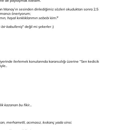
lerle de paylaşmak istedim.
an Manay’ın sesinden dinlediğimiz sözleri okuduktan sonra 2,5
rmanızı öneriyorum;
ın, hayal kırıklıklarımın sebebi kim?
”
 bir kabulleniş
" değil mi şekerler ;)
erinde ilerlemek konularında kararsızlığı üzerine “Sen kedicik
öyle..
lik kazanan bu fikir…
şkan, merhametli, acımasız, kıskanç yada sinsi.