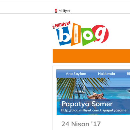
Milliyet
Ana Sayfam
Hakkımda
B
Papatya Somer
http://blog.milliyet.com.tr/papatyasomer
24 Nisan '17