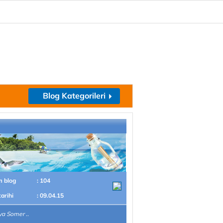
Blog Kategorileri
m blog
: 104
tarihi
: 09.04.15
a Somer ..