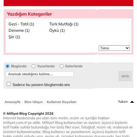
Yazdığım Kategoriler
Gezi - Tatil (1)
Türk Mutfağı (1)
Deneme (1)
Öykü (1)
Şiir (1)
Bloglarda
Yazarlarda
Galerilerde
Sadece bu yazarın bloglarında ara
|
|
Yukarı
Anasayfa
Bize Ulaşın
Kullanım Koşulları
© Milliyet Blog Copyright 2026
İnternet baskısında yer alan tüm metin, resim ve içeriğin hakları
milliyet.com.tr'ye aittir. Milliyet Blog kullanıcıları ve üyeleri, üçüncü kişilerin
telif hakkı sahibi bulunduğu her türlü fikri eser, fotoğraf, resim vb. materyal ve
ürünleri kullanamazlar. Blog kullanıcı ve yazarlarının, üçüncü kişilerin telif
hakkı sahibi olduğu yazı, resim vb. ürünleri kullanması durumunda, her türlü