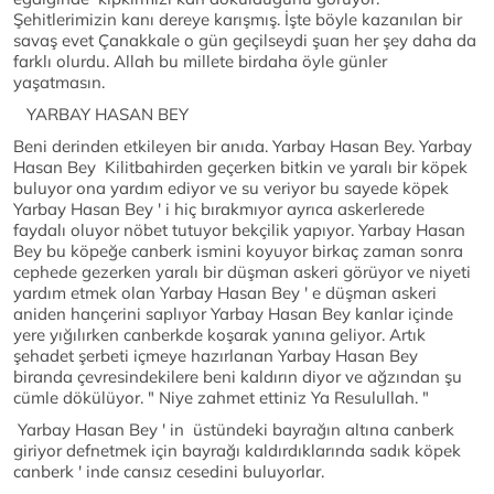
Şehitlerimizin kanı dereye karışmış. İşte böyle kazanılan bir
savaş evet Çanakkale o gün geçilseydi şuan her şey daha da
farklı olurdu. Allah bu millete birdaha öyle günler
yaşatmasın.
YARBAY HASAN BEY
Beni derinden etkileyen bir anıda. Yarbay Hasan Bey. Yarbay
Hasan Bey Kilitbahirden geçerken bitkin ve yaralı bir köpek
buluyor ona yardım ediyor ve su veriyor bu sayede köpek
Yarbay Hasan Bey ' i hiç bırakmıyor ayrıca askerlerede
faydalı oluyor nöbet tutuyor bekçilik yapıyor. Yarbay Hasan
Bey bu köpeğe canberk ismini koyuyor birkaç zaman sonra
cephede gezerken yaralı bir düşman askeri görüyor ve niyeti
yardım etmek olan Yarbay Hasan Bey ' e düşman askeri
aniden hançerini saplıyor Yarbay Hasan Bey kanlar içinde
yere yığılırken canberkde koşarak yanına geliyor. Artık
şehadet şerbeti içmeye hazırlanan Yarbay Hasan Bey
biranda çevresindekilere beni kaldırın diyor ve ağzından şu
cümle dökülüyor. " Niye zahmet ettiniz Ya Resulullah. "
Yarbay Hasan Bey ' in üstündeki bayrağın altına canberk
giriyor defnetmek için bayrağı kaldırdıklarında sadık köpek
canberk ' inde cansız cesedini buluyorlar.