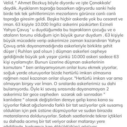
Velid. " Ahmet Bozkuş böyle diyordu ve işte Çanakkale'
deydik. Ayaklarım toprağa basarken ağrıyordu sanki hele
birde tek tek şehitlerimizin mezarlarını görünce canlı canlı
toprağa giresim geldi. Başka hiçbir askerde yok bu cesaret ve
iman. 63 kişiyle 10.000 İngiliz askerini püskürten Ezineli
Yahya Çavuş ' u duydüğumda bu toprakların çocuğu ve o
ataların torunu olduğum için büyük gurur duydum . 63 kişiyle
büyük mücadele verip askerimize zaman kazandıran Yahya
Çavuş artık dayanamadığında askerleriyle birkikte şehit
düşer ( Ruhları şad olsun ) düşman askerleri cepheye
geldiğinde büyük şok yaşar çünkü 10.000 askeri sadece 63
kişi oyalamıştır. Bunun üzerine düşman askerlerinin
komutanı " ben anlayamıyorum onlar kuru ekmek yiyorlar,
soğuk yerde oturuyorlar bizde hertürlü imkan olmasına
rağmen nasıl kazanan onlar oluyor. "Hertürlü imkan var ama
olmayan birşey var İman. O sıralarda askerlerimiz su dahi
bulamıyordu. Öyle ki savaş sırasında dayanamayan 2
askerimiz bir gece cepheden sızarak adı sonradan "
kanlıdere " olarak değiştirilen dereye gelip kana kana su
içiyorlar fakat ağızlarında farklı bir tat seziyorlar çok susamış
oldukları için pek üstüne düşmüyorlar ve sudan birazda
mataralarına dolduruyorlar. Sabah saatlerinde tekrar içtikleri
su dahada acımış bir tat veriyor asker matarayı yere
eğdiğinde kıpkırmızı kan döküldüğünü görüyor.