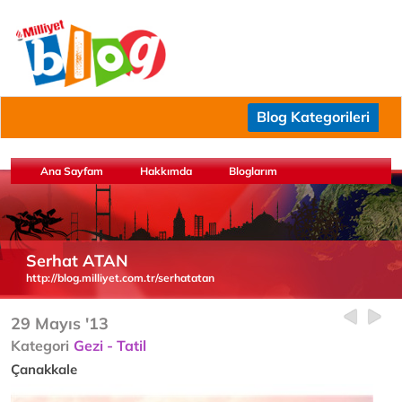
Blog Kategorileri
Ana Sayfam
Hakkımda
Bloglarım
Serhat ATAN
http://blog.milliyet.com.tr/serhatatan
29 Mayıs '13
Kategori
Gezi - Tatil
Çanakkale