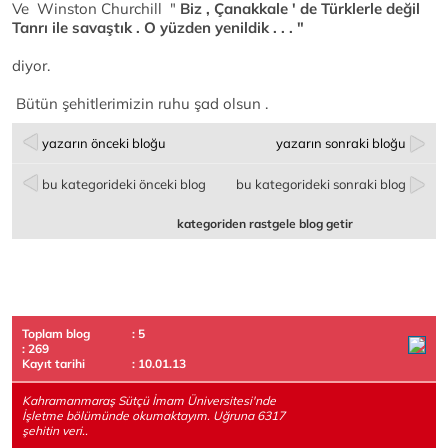
Ve Winston Churchill "
Biz , Çanakkale ' de Türklerle değil
Tanrı ile savaştık . O yüzden yenildik . . . "
diyor.
Bütün şehitlerimizin ruhu şad olsun .
yazarın önceki bloğu
yazarın sonraki bloğu
bu kategorideki önceki blog
bu kategorideki sonraki blog
kategoriden rastgele blog getir
Toplam blog
: 5
: 269
Kayıt tarihi
: 10.01.13
Kahramanmaraş Sütçü İmam Üniversitesi'nde
İşletme bölümünde okumaktayım. Uğruna 6317
şehitin veri..