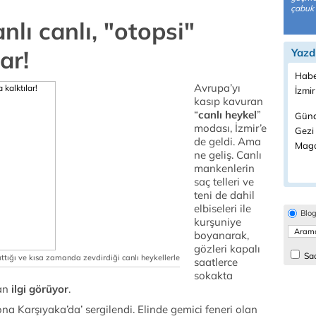
çabuk 
nlı canlı, "otopsi"
ar!
Yazd
Habe
Avrupa’yı
İzmir
kasıp kavuran
“
canlı heykel
”
Günd
modası, İzmir’e
Gezi 
de geldi. Ama
Maga
ne geliş. Canlı
mankenlerin
saç telleri ve
teni de dahil
elbiseleri ile
Blo
kurşuniye
boyanarak,
gözleri kapalı
Sad
tığı ve kısa zamanda zevdirdiği canlı heykellerle
saatlerce
sokakta
tan
ilgi görüyor
.
na Karşıyaka’da’ sergilendi. Elinde gemici feneri olan