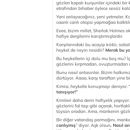
gözleri kapalı kurşuniler içindeki bi
etrafından bihaber öylece sessiz kald
Yani anlayacağınız, yeni yetmeler, Ka
caanlı canlı otopsi yapmağaa kalktıl
Eeee, bizim millet, Sherlok Holmes ok
hafiye dergilerini karıştırmışlardır.
Karşılarındaki bu acayip kılıklı, sob
heykel de neyin nesidir?
Merak bu ya
Bu heykellerin içi dolu mu boş mu? İ
gözlerini kırpmadan, ovuşturmadan 
Bunu nasıl anlasınlar. Bizim halkımız
dürtüyor. Aaaa, karşı taraftan yine bir
Kimisi, heykelle konuşmayı deniyor. “
tanışıyor!”
Kimileri daha derin hafiyelik yapıyor
gözlerini fal taşı gibi açarak, hortlakl
tüysün oradan. Ama, mankenin gözle
Bir diğer vatandaş parmağını, mank
canlıymış
” diyor. Aşk olsun
. Nasıl a