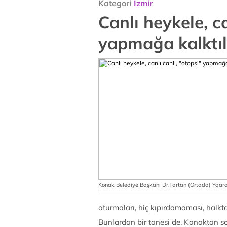
Kategori
İzmir
Canlı heykele, ca
yapmağa kalktıl
Konak Belediye Başkanı Dr.Tartan (Ortada) Yqarat
oturmaları, hiç kıpırdamaması, halk
Bunlardan bir tanesi de, Konaktan so