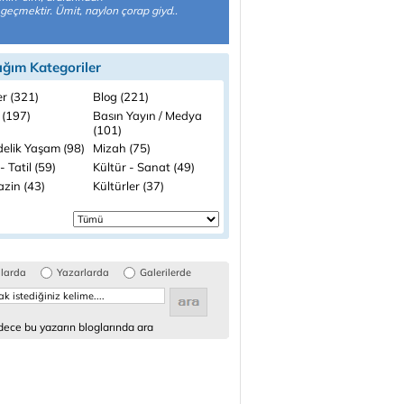
geçmektir. Ümit, naylon çorap giyd..
ığım Kategoriler
r (321)
Blog (221)
 (197)
Basın Yayın / Medya
(101)
elik Yaşam (98)
Mizah (75)
- Tatil (59)
Kültür - Sanat (49)
zin (43)
Kültürler (37)
glarda
Yazarlarda
Galerilerde
ece bu yazarın bloglarında ara