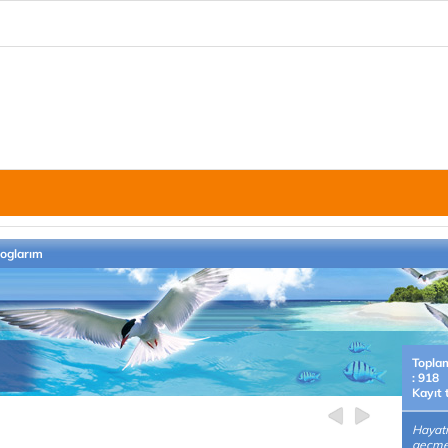
loglarım
Topla
: 918
Kayıt 
Hayatı
geçmen