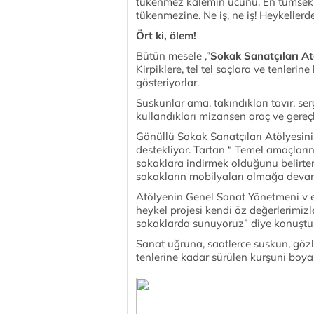
tükenmez kalemin ucunu. En tümsekli
tükenmezine. Ne iş, ne iş! Heykellerde
Ört ki, ölem!
Bütün mesele ,”
Sokak Sanatçıları At
Kirpiklere, tel tel saçlara ve tenleri
gösteriyorlar.
Suskunlar ama, takındıkları tavır, ser
kullandıkları mizansen araç ve gereçl
Gönüllü Sokak Sanatçıları Atölyesin
destekliyor. Tartan “ Temel amaçların
sokaklara indirmek olduğunu belirtere
sokakların mobilyaları olmağa devam
Atölyenin Genel Sanat Yönetmeni v e 
heykel projesi kendi öz değerlerimizl
sokaklarda sunuyoruz” diye konuştu
Sanat uğruna, saatlerce suskun, gözle
tenlerine kadar sürülen kurşuni boyal