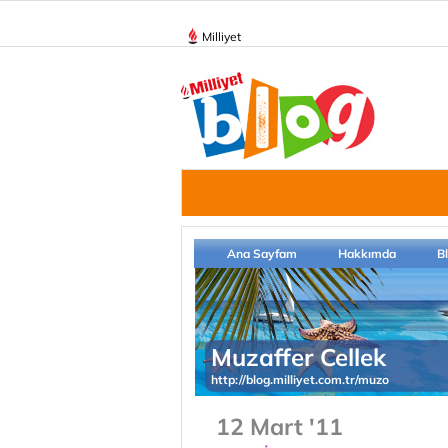
Milliyet
Ana Sayfam
Hakkımda
B
Muzaffer Cellek
http://blog.milliyet.com.tr/muzo
12 Mart '11