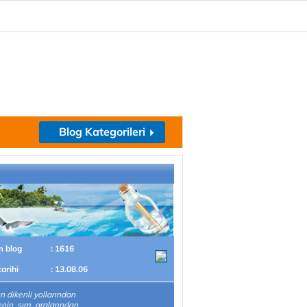
Blog Kategorileri
m blog
: 1616
tarihi
: 13.08.06
n dikenli yollarından
in sırrı, aralarından