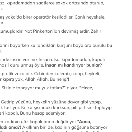
r kız, kıpırdamadan saatlerce sokak ortasında oturup,
ı.
rşıyaka'da birer operatör kesilddiler. Canlı heyekele,
ar.
umuşlardır. Nat Pinkerton’ları devirmişlerdir. Zehir
alarını boyarken kullandıkları kurşuni boyalara bürülü bu
.
çinde insan var mı? İnsan olsa, kıpırdamadan, kapalı
nasıl durulurmuş öyle.
İnsan mı kandırıyor bunlar
?
 pratik zekalıdır. Cebinden kalemi çıkarıp, heykeli
 kıpırtı yok. Allah Allah. Bu ne iş?!
 Sizinle tanışıyor muyuz tatlım?” diyor.
“Heee,
. Getirip yüzünü, heykelin yüzüne dayar gibi yapıp,
ık taslıyor. Ki, karşısındaki korksun, pılı pırtısını toplayıp
ri kapalı. Bunu hesap edemiyor.
en kadının göz kapaklarına değdiriyor
“Aaaa,
nladı ama?!
Akıllının biri de, kadının göğsüne batırıyor