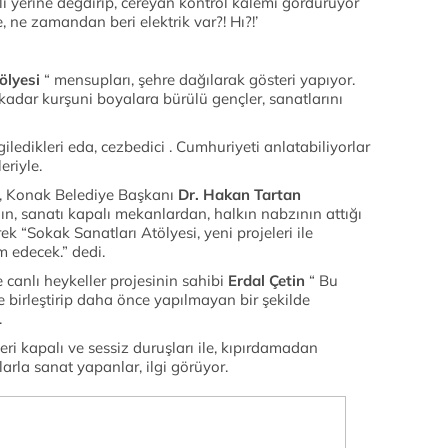
 yerine değdirip, cereyan kontrol kalemi gördürüyor
, ne zamandan beri elektrik var?! Hı?!’
ölyesi
“ mensupları, şehre dağılarak gösteri yapıyor.
ne kadar kurşuni boyalara bürülü gençler, sanatlarını
giledikleri eda, cezbedici . Cumhuriyeti anlatabiliyorlar
eriyle.
i, Konak Belediye Başkanı
Dr.
Hakan Tartan
ın, sanatı kapalı mekanlardan, halkın nabzının attığı
k “Sokak Sanatları Atölyesi, yeni projeleri ile
 edecek.” dedi.
canlı heykeller projesinin sahibi
Erdal Çetin
“ Bu
e birleştirip daha önce yapılmayan bir şekilde
.
ri kapalı ve sessiz duruşları ile, kıpırdamadan
arla sanat yapanlar, ilgi görüyor.