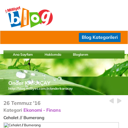
Blog Kategorileri
Ana Sayfam
Hakkımda
Bloglarım
Onder KARAÇAY
http://blog.milliyet.com.tr/onderkaracay
26 Temmuz '16
Kategori
Ekonomi - Finans
Cehalet // Bumerang