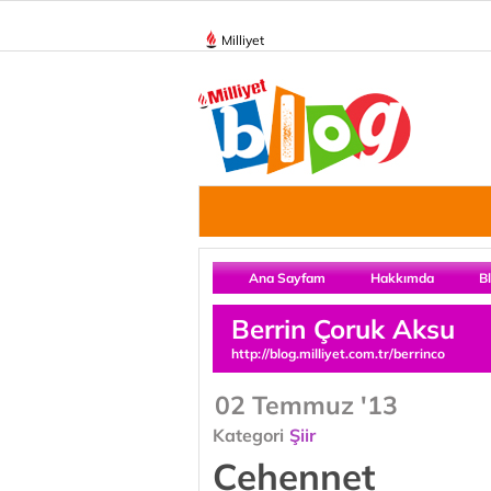
Milliyet
Ana Sayfam
Hakkımda
B
Berrin Çoruk Aksu
http://blog.milliyet.com.tr/berrinco
02 Temmuz '13
Kategori
Şiir
Cehennet