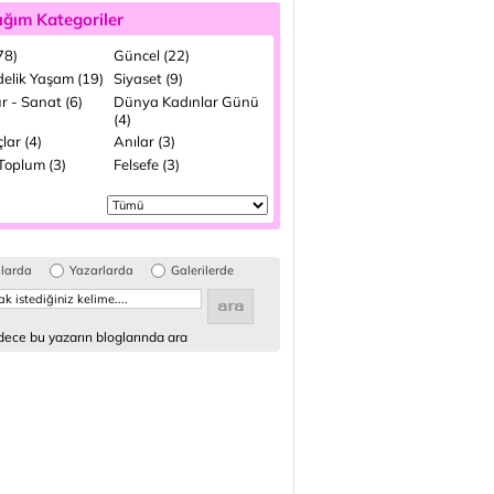
ığım Kategoriler
(78)
Güncel (22)
elik Yaşam (19)
Siyaset (9)
r - Sanat (6)
Dünya Kadınlar Günü
(4)
lar (4)
Anılar (3)
 Toplum (3)
Felsefe (3)
glarda
Yazarlarda
Galerilerde
ece bu yazarın bloglarında ara