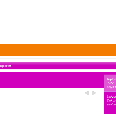
loglarım
Topla
: 522
Kayıt 
Ünive
Dekor
seviyo