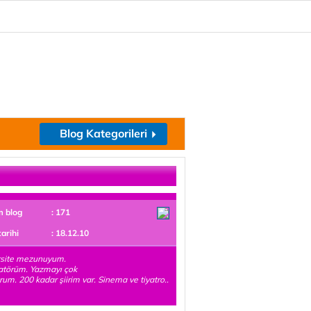
Blog Kategorileri
m blog
: 171
tarihi
: 18.12.10
rsite mezunuyum.
atörüm. Yazmayı çok
rum. 200 kadar şiirim var. Sinema ve tiyatro..