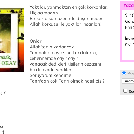
Yazd
Yaktılar, yanmaktan en çok korkanlar..
Hiç acımadan
Şiir 
Bir kez olsun üzerinde düşünmeden
Günd
Allah korkusu ile yaktılar insanları!
Kültü
İnanç
Onlar
Sivil
Allah'tan o kadar çok..
Yanmaktan öylesine korktular ki;
cehennemde cayır cayır
yanacak dedikleri kişilerin cezasını
bu dünyada verdiler.
Blo
Soruyorum kendime
Tanrı'dan çok Tanrı olmak nasıl bişi?
Sad
şi?
zsa
r!