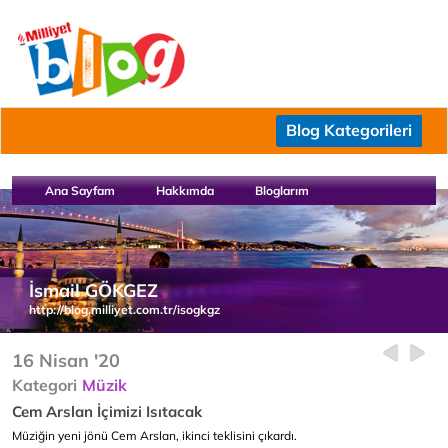
Blog Kategorileri
Ana Sayfam
Hakkımda
Bloglarım
İsmail GÖKGEZ
http://blog.milliyet.com.tr/isogkgz
16 Nisan '20
Kategori
Müzik
Cem Arslan İçimizi Isıtacak
Müziğin yeni jönü Cem Arslan, ikinci teklisini çıkardı.