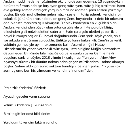
Arslan, maddi nedenler yüzünden okuluna devam edemez. 13 yaşındayken
bir üretim firmasında işe başlayan genç müzisyen, müziği hiç bırakmaz. İşten
eve geldiği zamanlarda çok yorgun olmasına rağmen şarkı sözleri yazmaya
başlar. Bir gün mahalleden gelen müzik seslerini takip ederek, kendisini bir
sokak düğününün ortasında bulan genç Cem, hayatında ilk defa bir orkestra
görüp enstrümanlara aşık olmuştur. 3 erkek kardeşten en küçükleri olan
Arslan, kendisinden büyük olan ortanca abisiyle birlikte para biriktirip,
ailesinden gizli müzik aletleri satın alır. Evde çala çala aletleri çözen ikili,
hayal kurmaya başlar. Bu hayal doğrultusunda Cem şarkı söyleyecek, abisi
ise arkada enstrüman çalacaktır. Birlikte yollarını bulan ikili, Cem’in askerlik
vaktinin gelmesiyle ayrılmak zorunda kalır. Acemi birliğini Hatay
İskenderun’da yapan yetenekli müzisyen, usta birliğine Muğla Marmaris’te
devam eder. Birliğinde bile müziğe dört elle sarılan asker Cem, emekli
paşalara şarkılar söyler. 2018 yılında ilk çalışması ‘Yanıyorum Alev Alev’i
piyasaya sürerek bir dönüm noktasından geçen müzik adamı, sahne almaya
başlar. Sahne aldıktan sonra sektörü tanıdığını belirten şarkıcı, “piyasa çok
zormuş ama ben hiç yılmadım ve kendime inandım” der.
“Yalnızlık Kaderim” Sözleri:
Ayazdır geceler vurur sabaha
Yalnızlık kaderim şükür Allah’a
Bırakıp gittiler dost bildiklerim
Yoruldum tükendim bıktım vallaha