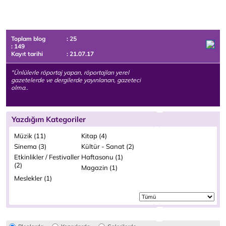
Toplam blog
: 25
: 149
Kayıt tarihi
: 21.07.17
"Ünlülerle röportaj yapan, röportajları yerel
gazetelerde ve dergilerde yayınlanan, gazeteci
olma..
Yazdığım Kategoriler
Müzik (11)
Kitap (4)
Sinema (3)
Kültür - Sanat (2)
Etkinlikler / Festivaller
Haftasonu (1)
(2)
Magazin (1)
Meslekler (1)