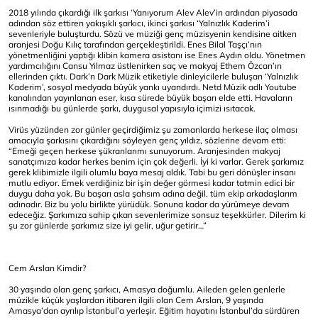
2018 yılında çıkardığı ilk şarkısı ‘Yanıyorum Alev Alev’in ardından piyasada
adından söz ettiren yakışıklı şarkıcı, ikinci şarkısı ‘Yalnızlık Kaderim’i
sevenleriyle buluşturdu. Sözü ve müziği genç müzisyenin kendisine aitken
aranjesi Doğu Kılıç tarafından gerçekleştirildi. Enes Bilal Taşçı’nın
yönetmenliğini yaptığı klibin kamera asistanı ise Enes Aydın oldu. Yönetmen
yardımcılığını Cansu Yılmaz üstlenirken saç ve makyaj Ethem Özcan’ın
ellerinden çıktı. Dark’n Dark Müzik etiketiyle dinleyicilerle buluşan ‘Yalnızlık
Kaderim’, sosyal medyada büyük yankı uyandırdı. Netd Müzik adlı Youtube
kanalından yayınlanan eser, kısa sürede büyük başarı elde etti. Havaların
ısınmadığı bu günlerde şarkı, duygusal yapısıyla içimizi ısıtacak.
Virüs yüzünden zor günler geçirdiğimiz şu zamanlarda herkese ilaç olması
amacıyla şarkısını çıkardığını söyleyen genç yıldız, sözlerine devam etti:
“Emeği geçen herkese şükranlarımı sunuyorum. Aranjesinden makyaj
sanatçımıza kadar herkes benim için çok değerli. İyi ki varlar. Gerek şarkımız
gerek klibimizle ilgili olumlu baya mesaj aldık. Tabi bu geri dönüşler insanı
mutlu ediyor. Emek verdiğiniz bir işin değer görmesi kadar tatmin edici bir
duygu daha yok. Bu başarı asla şahsım adına değil, tüm ekip arkadaşlarım
adınadır. Biz bu yolu birlikte yürüdük. Sonuna kadar da yürümeye devam
edeceğiz. Şarkımıza sahip çıkan sevenlerimize sonsuz teşekkürler. Dilerim ki
şu zor günlerde şarkımız size iyi gelir, uğur getirir…”
Cem Arslan Kimdir?
30 yaşında olan genç şarkıcı, Amasya doğumlu. Aileden gelen genlerle
müzikle küçük yaşlardan itibaren ilgili olan Cem Arslan, 9 yaşında
Amasya’dan ayrılıp İstanbul’a yerleşir. Eğitim hayatını İstanbul’da sürdüren