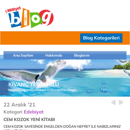
Blog Kategorileri
Ana Sayfam
Hakkımda
Bloglarım
KIVANÇ TERZİOĞLU
http://blog.milliyet.com.tr/kivancterzioglu
22 Aralık '21
Kategori
Edebiyat
CEM KOZOK YENİ KİTABI
CEM KOZOK SAYESİNDE ENGELDEN DOĞAN NEFRET İLE NABIZLARINIZ