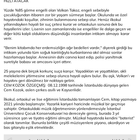
HIZLI ATACAK
Yüzde %85 görme engelli olan Volkan Takoz, engeli sebebiyle
çocukluğundan itibaren zor bir yaşam sürmeye başlar. Okulunda ve özel
hayatındaki koşullar, zihninin bulanmasına sebep olur. Henüz ilkokul
yıllarındayken hayali bir suç çetesi kurar ve ortaokulun sonuna dek bu
hayallerini izler. Lisenin son zamanlarında ise engelliler ile dalga geçen ve
diğer kötü kalpli olduklarını düşündüğü insanlardan intikam almaya karar
verir.
"Benim kitabımda her erdemsizliğin ağır bedelleri vardır," diyerek girdiği bu
intikam yolunda tüm soğuk kanlılığıyla kurbanlarına akıl almaz sonlar
hazırlamaya başlar. Annesinin dahi canına kast edip, polisi yanıltmak
suretiyle babası ve amcasını içeri attırır.
25 yaşına dek birçok korkunç suça karışır. Yaşadıkları ve yaşattıkları, akli
melekelerini yitirmesine sebep olunca hayali aşkını bulur. Bu aşk, Volkan'ı ve
hayatını geri dönülmez bir noktaya getirir.
CEM KOZOK ÖZGEÇMİŞ: 08.12.1998 tarihinde İstanbulda dünyaya gelen
Cem Kozok, aslen çerkes asıllı ve Kayserilidir.
İlkokul, ortaokul ve lise eğitimini İstanbulda tamamlayan Cem, kitap yazmaya
2021 yılında başlamıştır. Yazarlık kariyeri haricinde müzikal bir geçmişe
sahiptir. Ortaokuldaki müzik öğretmeninin yönlendirmesiyle İstanbul
Üniversitesi Çocuk Konservatuvarı’na dereceyle girmiş, burada 3 yıl
süresince şan ve tiyatro eğitimi almıştır. Müzikal hayatında kendini “baterist”
olarak tanımlar. Bununla birlikte çeşitli müzisyenlere piyano, akordiyon ve
bas gitarıyla eşlik etmektedir.