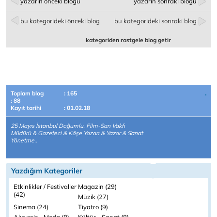
yazarın önceki bloğu
yazarın sonraki bloğu
bu kategorideki önceki blog
bu kategorideki sonraki blog
kategoriden rastgele blog getir
Toplam blog
: 165
: 88
Kayıt tarihi
: 01.02.18
25 Mayıs İstanbul Doğumlu. Film-San Vakfı
Müdürü & Gazeteci & Köşe Yazarı & Yazar & Sanat
Yönetme..
Yazdığım Kategoriler
Etkinlikler / Festivaller
Magazin (29)
(42)
Müzik (27)
Sinema (24)
Tiyatro (9)