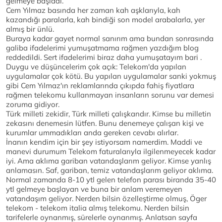
gelmeye başladı.
Cem Yılmaz basında her zaman kah aşklarıyla, kah
kazandığı paralarla, kah bindiği son model arabalarla, yer
almış bir ünlü.
Buraya kadar gayet normal sanırım ama bundan sonrasında
galiba ifadelerimi yumuşatmama rağmen yazdığım blog
reddedildi. Sert ifadelerimi biraz daha yumuşatayım bari .
Duygu ve düşüncelerim çok açık: Telekom'da yapılan
uygulamalar çok kötü. Bu yapılan uygulamalar sanki yokmuş
gibi Cem Yılmaz'ın reklamlarında çıkıpda fahiş fiyatlara
rağmen telekomu kullanmayan insanların sorunu var demesi
zoruma gidiyor.
Türk milleti zekidir, Türk milleti çalışkandır. Kimse bu milletin
zekasını denemesin lütfen. Bunu denemeye çalışan kişi ve
kurumlar ummadıkları anda gereken cevabı alırlar.
İnanın kendim için bir şey istiyorsam namerdim. Maddi ve
manevi durumum Telekom faturalarıyla ilgilenmeyecek kadar
iyi. Ama aklıma gariban vatandaşlarım geliyor. Kimse yanlış
anlamasın. Saf, gariban, temiz vatandaşlarım geliyor aklıma.
Normal zamanda 8-10 ytl gelen telefon parası biranda 35-40
ytl gelmeye başlayan ve buna bir anlam veremeyen
vatandaşım geliyor. Nerden bilsin özelleştirme olmuş, Öger
telekom - telekom italia almış telekomu. Nerden bilsin
tarifelerle oynanmış, sürelerle oynanmış. Anlatsan sayfa