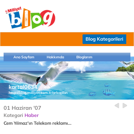
Blog Kategorileri
Ana Sayfam
Hakkımda
Bloglarım
kartal0634
http://blog.milliyet.com.tr/arkaplan
01 Haziran '07
Kategori
Haber
Cem Yılmaz'ın Telekom reklamı...