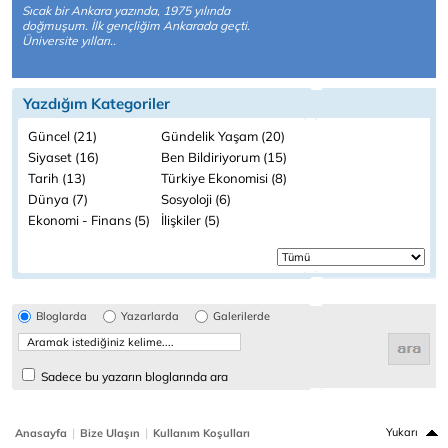
Sıcak bir Ankara yazında, 1975 yılında
doğmuşum. İlk gençliğim Ankarada geçti.
Üniversite yılları..
Yazdığım Kategoriler
Güncel (21)
Gündelik Yaşam (20)
Siyaset (16)
Ben Bildiriyorum (15)
Tarih (13)
Türkiye Ekonomisi (8)
Dünya (7)
Sosyoloji (6)
Ekonomi - Finans (5)
İlişkiler (5)
Bloglarda
Yazarlarda
Galerilerde
Sadece bu yazarın bloglarında ara
|
|
Yukarı
Anasayfa
Bize Ulaşın
Kullanım Koşulları