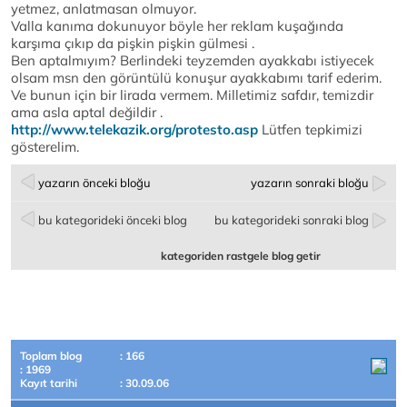
yetmez, anlatmasan olmuyor.
Valla kanıma dokunuyor böyle her reklam kuşağında
karşıma çıkıp da pişkin pişkin gülmesi .
Ben aptalmıyım? Berlindeki teyzemden ayakkabı istiyecek
olsam msn den görüntülü konuşur ayakkabımı tarif ederim.
Ve bunun için bir lirada vermem. Milletimiz safdır, temizdir
ama asla aptal değildir .
http://www.telekazik.org/protesto.asp
Lütfen tepkimizi
gösterelim.
yazarın önceki bloğu
yazarın sonraki bloğu
bu kategorideki önceki blog
bu kategorideki sonraki blog
kategoriden rastgele blog getir
Toplam blog
: 166
: 1969
Kayıt tarihi
: 30.09.06