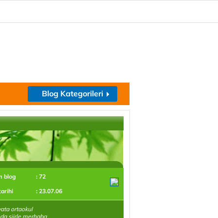
Blog Kategorileri
m blog
: 72
tarihi
: 23.07.06
ata ortaokul
ında şiirle merhaba