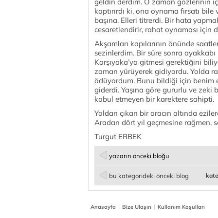
geldin derdim. O zaman gözlerinin i
kaptırırdı ki, ona oynama fırsatı bil
başına. Elleri titrerdi. Bir hata yap
cesaretlendirir, rahat oynaması için
Akşamları kapılarının önünde saatler
sezinlerdim. Bir süre sonra ayakkab
Karşıyaka’ya gitmesi gerektiğini bil
zaman yürüyerek gidiyordu. Yolda ra
ödüyordum. Bunu bildiği için benim 
giderdi. Yaşına göre gururlu ve zeki
kabul etmeyen bir karektere sahipti.
Yoldan çıkan bir aracın altında eziler
Aradan dört yıl geçmesine rağmen, 
Turgut ERBEK
yazarın önceki bloğu
bu kategorideki önceki blog
kate
|
|
Anasayfa
Bize Ulaşın
Kullanım Koşulları