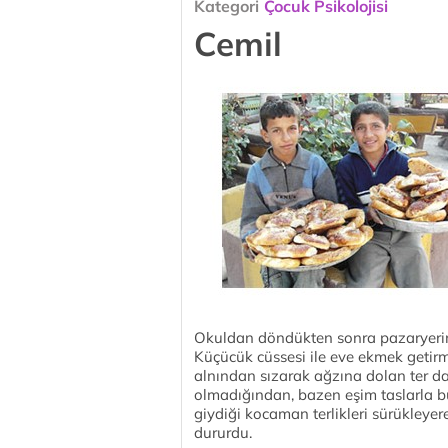
Kategori
Çocuk Psikolojisi
Cemil
Okuldan döndükten sonra pazaryerin
Küçücük cüssesi ile eve ekmek getir
alnından sızarak ağzına dolan ter da
olmadığından, bazen eşim taslarla b
giydiği kocaman terlikleri sürükleyere
dururdu.