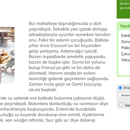
dedim.
gezete
Biz mahalleye taşındığımızda o dört
Yazd
yaşındaydı. Sokakta yarı çıplak dolaşıp,
arkadaşlarıyla oyunlar oynarken tanıdım
Edeb
onu. Fakir bir ailenin çocuğuydu. Babası
Günd
yıllar önce Erzurum’un bir köyünden
Psiko
gelip yerleşmiş. Adamcağız işsizdi.
Çocuk
Bazen inşaatlarda amelelik yapıyordu,
Yolcu
bazen de başka işler. Sonra bir yolunu
bulup Fransa’ya gitti ve bir daha da
dönmedi. Hanımı arada bir evlere
temizliğe giderek geçimlerini sağlıyordu.
Zaman hızla geçti ve Cemil büyüyüp
Blo
okula başladı.
de su satarak eve katkıda bulunma çabasına düştü.
me peşindeydi. Bidonlara doldurduğu su ısınmasın diye
Sad
mlacıklarıyla koşturuyordu. Evlerinde buzdolabı
uzluğa su koyarak dondurup ona verirdi. Ayaklarına
k, sarı sıcağın altında, ‘buz gibi su’ diye dolanıp