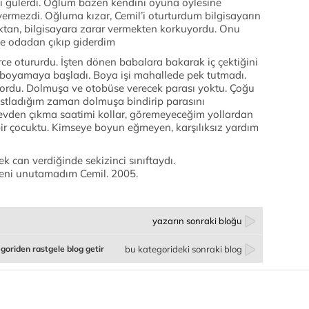
çi gülerdi. Oğlum bazen kendini oyuna öylesine
e vermezdi. Oğluma kızar, Cemil’i oturturdum bilgisayarın
maktan, bilgisayara zarar vermekten korkuyordu. Onu
 de odadan çıkıp giderdim
ce otururdu. İşten dönen babalara bakarak iç çektiğini
ı boyamaya başladı. Boya işi mahallede pek tutmadı.
iyordu. Dolmuşa ve otobüse verecek parası yoktu. Çoğu
stladığım zaman dolmuşa bindirip parasını
evden çıkma saatimi kollar, göremeyeceğim yollardan
 bir çocuktu. Kimseye boyun eğmeyen, karşılıksız yardım
ek can verdiğinde sekizinci sınıftaydı.
seni unutamadım Cemil. 2005.
yazarın sonraki bloğu
goriden rastgele blog getir
bu kategorideki sonraki blog