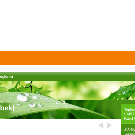
loglarım
rbek)
Topla
: 1492
Kayıt 
Edebiy
yıllar