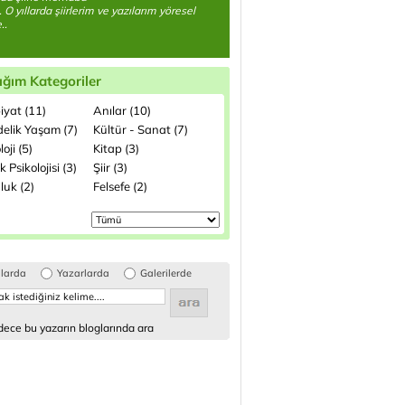
 O yıllarda şiirlerim ve yazılarım yöresel
..
ığım Kategoriler
iyat (11)
Anılar (10)
elik Yaşam (7)
Kültür - Sanat (7)
loji (5)
Kitap (3)
 Psikolojisi (3)
Şiir (3)
luk (2)
Felsefe (2)
glarda
Yazarlarda
Galerilerde
ece bu yazarın bloglarında ara