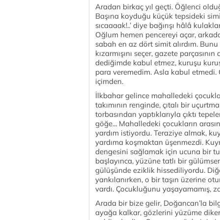
Aradan birkaç yıl geçti. Öğlenci oldu
Başına koyduğu küçük tepsideki simitl
sıcaaaak!..’ diye bağırışı hâlâ kulakl
Oğlum hemen pencereyi açar, arkadaşın
sabah en az dört simit alırdım. Bunu 
kızarmışını seçer, gazete parçasının 
dediğimde kabul etmez, kuruşu kuruş
para veremedim. Asla kabul etmedi.
içimden.
İlkbahar gelince mahalledeki çocuklar
takımının renginde, çıtalı bir uçurtm
torbasından yaptıklarıyla çıktı tepele
göğe... Mahalledeki çocukların ara
yardım istiyordu. Teraziye almak, k
yardıma koşmaktan üşenmezdi. Kuyr
dengesini sağlamak için ucuna bir t
başlayınca, yüzüne tatlı bir gülümse
gülüşünde eziklik hissediliyordu. Diğ
yankılanırken, o bir taşın üzerine ot
vardı. Çocukluğunu yaşayamamış, za
Arada bir bize gelir, Doğancan’la bil
ayağa kalkar, gözlerini yüzüme dike