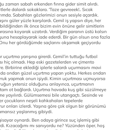
ğu zaman sabah erkenden fırına gider simit alırdı.
erle dalardı sokaklara. ‘Taze gevreeek!.. Sıcak
arımda. Sabahları gözlerimizi onun sesiyle açardık.
ı güler yüzle karşılardı. Cemil iş yapsın diye, her
bildiğinden ilk önce bizim evin önüne gelir simitlerin
arasına koyarak uzatırdı. Verdiğim paranın üstü kalsın
una hesaplayarak iade ederdi. Bir gün olsun ona fazla
 Onu her gördüğümde saçlarını okşamak geçiyordu
 uçurtma yarışına girerdi. Cemil’in tuttuğu futbol
ası hiç olmadı. Hep eski gazetelerden ve çimento
re. Birbirine eklediği iplerle salardı uçurmasını mavi
sında ondan güzel uçurtma yapan yoktu. Herkes ondan
uyruk yapmak onun işiydi. Kimin uçurtması uçmuyorsa
uğun yetersiz olduğunu anlayınca, uçurtmanın
utam ot bağlardı. Uçurtma havada kuş gibi süzülmeye
me yayılırdı. Gülümsemesi bile utangaçtı. Sesinde ve
er çocukların neşeli kahkahaları tepelerde
urur onları izlerdi. Yaşına göre çok olgun bir görünümü
mansız yaşlanmış gibiydi.
gisayar oynardı. Ben odaya girince suç işlemiş gibi
rdi. Kızacağımı mı sanıyordu ne? Yüzünden öper, hoş