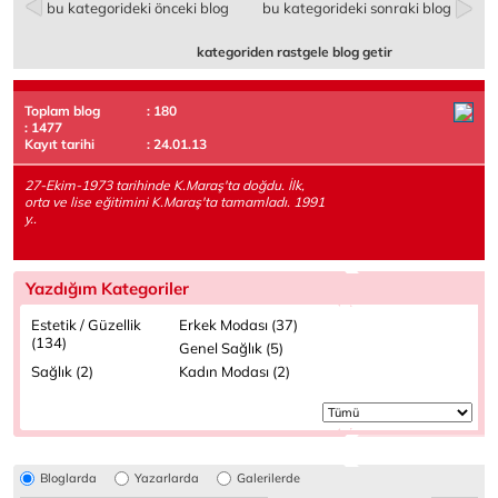
bu kategorideki önceki blog
bu kategorideki sonraki blog
kategoriden rastgele blog getir
Toplam blog
: 180
: 1477
Kayıt tarihi
: 24.01.13
27-Ekim-1973 tarihinde K.Maraş'ta doğdu. İlk,
orta ve lise eğitimini K.Maraş'ta tamamladı. 1991
y..
Yazdığım Kategoriler
Estetik / Güzellik
Erkek Modası (37)
(134)
Genel Sağlık (5)
Sağlık (2)
Kadın Modası (2)
Bloglarda
Yazarlarda
Galerilerde