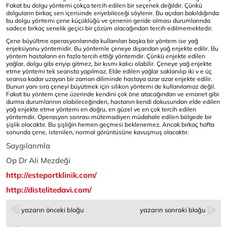
Fakat bu dolgu yöntemi çokça tercih edilen bir seçenek değildir. Çünkü
dolguların birkaç sen içerisinde eriyebileceği söylenir. Bu açıdan bakıldığında
bu dolgu yöntemi çene küçüklüğü ve çenenin geride olması durumlarında
sadece birkaç senelik geçici bir çözüm olacağından tercih edilmemektedir.
Çene büyültme operasyonlarında kullanılan başka bir yöntem ise yağ
enjeksiyonu yöntemidir. Bu yöntemle çeneye dışarıdan yağ enjekte edilir. Bu
yöntem hastaların en fazla tercih ettiği yöntemdir. Çünkü enjekte edilen
yağlar, dolgu gibi eriyip gitmez, bir kısmı kalıcı olabilir. Çeneye yağ enjekte
etme yöntemi tek seansta yapılmaz. Elde edilen yağlar saklanılıp iki v e üç
seansa kadar uzayan bir zaman diliminde hastaya azar azar enjekte edilir.
Bunun yanı sıra çeneyi büyütmek için silikon yöntemi de kullanılamaz değil.
Fakat bu yöntem çene üzerinde kendini çok öne atacağından ve emanet gibi
durma durumlarının olabileceğinden, hastanın kendi dokusundan elde edilen
yağ enjekte etme yöntemi en doğru, en güzel ve en çok tercih edilen
yöntemdir. Operasyon sonrası mütemadiyen müdahale edilen bölgede bir
şişlik olacaktır. Bu şişliğin hemen geçmesi beklenemez. Ancak birkaç hafta
sonunda çene, istenilen, normal görüntüsüne kavuşmuş olacaktır.
Saygılarımla
Op Dr Ali Mezdeği
http://esteportklinik.com/
http://distelitedavi.com/
yazarın önceki bloğu
yazarın sonraki bloğu