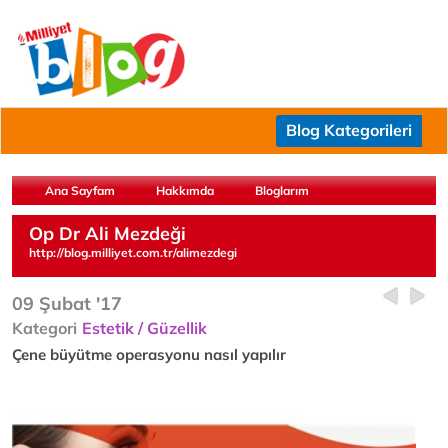
Blog Kategorileri
Ana Sayfam
Hakkımda
Bloglarım
Op Dr Ali Mezdeği
http://blog.milliyet.com.tr/alimezdegi
09 Şubat '17
Kategori
Estetik / Güzellik
Çene büyütme operasyonu nasıl yapılır