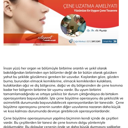
İnsan yüzü her organ ve bölümüyle birbirine orantılı ve şekil olarak
bakıldığından birbirinden ayrı bölümler değil de bir bütün olarak gözüken
yahut bu şekilde gözükmesi gereken bir uzuvdur. Kaşlardan göze, gözden
burna, burundan elmacık kemiklerine, elmacık kemiklerden kulaklara,
kulaklardan ağız ve diş bölgesine, dağız ve diş bölgesinden de çene kısmına
kadar her bölgenin birbirine bir uyumu vardır. Bu uyum birbirini
tamamlamadığında ve ortaya şekilsiz bir durum çıktığındaysa da birtakım
operasyonlara başvurulabilir. İşte çene büyütme operasyonu da şekilsizlik ve
asimetrilik durumunda başvurulabilecek operasyonlardan bir tanesidir. Çene
büyütme operasyonu çenenin suratın diğer uzuvlarına nazaran daha küçük
ve kısa kalması durumunda devreye girebilecek operasyonlardandır.
Çene büyütme operasyonunun yapılma biçiminin kendi içinde de çeşitleri
vardır. Bu çeşitlerden bir tanesi de çene kısmını dolgu yöntemiyle
doldurmaktır. Bu dolgular çenenin önde ve daha büyük durmasını sağlarlar.