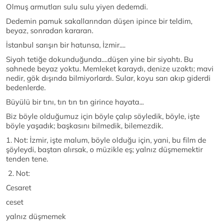
Olmuş armutları sulu sulu yiyen dedemdi.
Dedemin pamuk sakallarından düşen ipince bir teldim,
beyaz, sonradan kararan.
İstanbul sarışın bir hatunsa, İzmir....
Siyah tetiğe dokunduğunda....düşen yine bir siyahtı. Bu
sahnede beyaz yoktu. Memleket karaydı, denize uzaktı; mavi
nedir, gök dışında bilmiyorlardı. Sular, koyu sarı akıp giderdi
bedenlerde.
Büyülü bir tını, tın tın tın girince hayata...
Biz böyle olduğumuz için böyle çalıp söyledik, böyle, işte
böyle yaşadık; başkasını bilmedik, bilemezdik.
1. Not: İzmir, işte malum, böyle olduğu için, yani, bu film de
şöyleydi, baştan alırsak, o müzikle eş; yalnız düşmemektir
tenden tene.
2. Not:
Cesaret
ceset
yalnız düşmemek