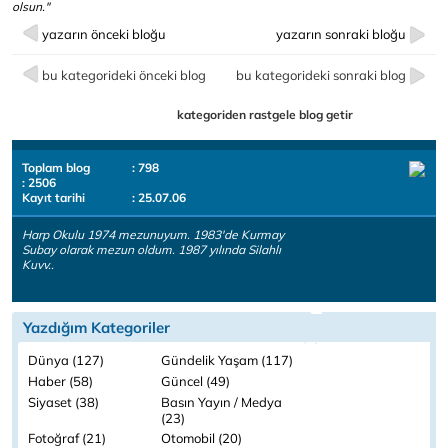
olsun."
yazarın önceki bloğu
yazarın sonraki bloğu
bu kategorideki önceki blog
bu kategorideki sonraki blog
kategoriden rastgele blog getir
Toplam blog
: 798
: 2506
Kayıt tarihi
: 25.07.06
Harp Okulu 1974 mezunuyum. 1983'de Kurmay
Subay olarak mezun oldum. 1987 yılında Silahlı
Kuvv..
Yazdığım Kategoriler
Dünya (127)
Gündelik Yaşam (117)
Haber (58)
Güncel (49)
Siyaset (38)
Basın Yayın / Medya
(23)
Fotoğraf (21)
Otomobil (20)