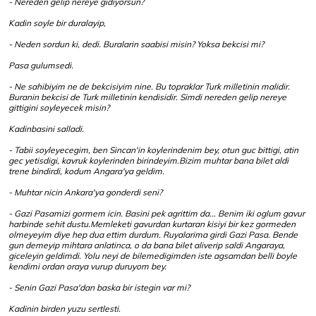
- Nereden gelip nereye gidiyorsun?
Kadin soyle bir duralayip,
- Neden sordun ki, dedi. Buralarin saabisi misin? Yoksa bekcisi mi?
Pasa gulumsedi.
- Ne sahibiyim ne de bekcisiyim nine. Bu topraklar Turk milletinin malidir.
Buranin bekcisi de Turk milletinin kendisidir. Simdi nereden gelip nereye
gittigini soyleyecek misin?
Kadinbasini salladi.
- Tabii soyleyecegim, ben Sincan'in koylerindenim bey, otun guc bittigi, atin
gec yetisdigi, kavruk koylerinden birindeyim.Bizim muhtar bana bilet aldi
trene bindirdi, kodum Angara'ya geldim.
- Muhtar nicin Ankara'ya gonderdi seni?
- Gazi Pasamizi gormem icin. Basini pek agrittim da... Benim iki oglum gavur
harbinde sehit dustu.Memleketi gavurdan kurtaran kisiyi bir kez gormeden
olmeyeyim diye hep dua ettim durdum. Ruyalarima girdi Gazi Pasa. Bende
gun demeyip mihtara anlatinca, o da bana bilet aliverip saldi Angaraya,
giceleyin geldimdi. Yolu neyi de bilemedigimden iste agsamdan belli boyle
kendimi ordan oraya vurup duruyom bey.
- Senin Gazi Pasa'dan baska bir istegin var mi?
Kadinin birden yuzu sertlesti.