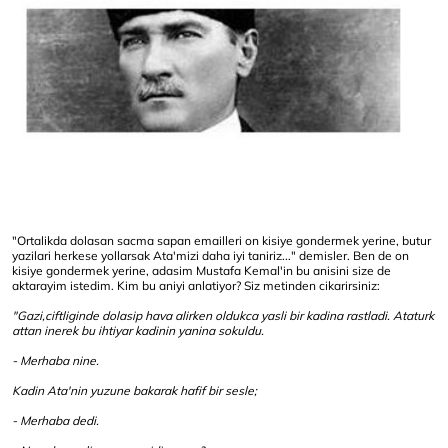
"Ortalikda dolasan sacma sapan emailleri on kisiye gondermek yerine, butur
yazilari herkese yollarsak Ata'mizi daha iyi taniriz..." demisler. Ben de on
kisiye gondermek yerine, adasim Mustafa Kemal'in bu anisini size de
aktarayim istedim. Kim bu aniyi anlatiyor? Siz metinden cikarirsiniz:
"Gazi,ciftliginde dolasip hava alirken oldukca yasli bir kadina rastladi. Ataturk
attan inerek bu ihtiyar kadinin yanina sokuldu.
- Merhaba nine.
Kadin Ata'nin yuzune bakarak hafif bir sesle;
- Merhaba dedi.