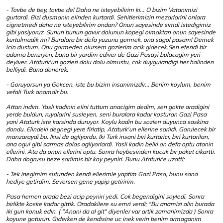
- Tovbe de bey, tovbe de! Daha ne isteyebilirim ki... O bizim Vatanimizi
gurtardi. Bizi dusmanin elinden kurtardi. Sehitlerimizin mezarlarini onlara
cignetmedi daha ne isteyebilirim ondan? Onun sayesinde simdi istedigimiz
gibi yasiyoruz. Sunun bunun gavur dolunun kopegi olmaktan onun sayesinde
kurtulmadik mi? Buralara bir defa yuzunu gormek, ona sagol pasam! Demek
icin dustum. Onu gormeden olursem gozlerim acik gidecek.Sen efendi bir
adama benziyon, bana bir yardim ediver de Gazi Pasayi bulacagim yeri
deyiver. Ataturk'un gozleri dolu dolu olmustu, cok duygulandigi her halinden
belliydi. Bana donerek,
- Goruyorsun ya Gokcen, iste bu bizim insanimizdir... Benim koylum, benim
vefali Turk anamdir bu.
Attan indim. Yasli kadinin elini tuttum anacigim dedim, sen gokte aradigini
yerde buldun, ruyalarini susleyen, seni buralara kadar kosturan Gazi Pasa
yani Ataturk iste karsinda duruyor. Koylu kadin bu sozleri duyunca saskina
dondu. Elindeki degnegi yere firlatip, Ataturk'un ellerine sarildi. Gorulecek bir
manzaraydi bu. Ikisi de agliyordu. Iki Turk insani biri kurtarici, biri kurtarilan,
ana ogul gibi sarmas dolas agliyorlardi. Yasli kadin belki on defa optu atanin
ellerini. Ata da onun ellerini optu. Sonra heybesinden kucuk bir paket cikartti.
Daha dogrusu beze sarilmis bir koy peyniri. Bunu Ataturk'e uzatti;
- Tek inegimim sutunden kendi ellerimle yaptim Gazi Pasa, bunu sana
hediye getirdim. Seversen gene yapip getiririm.
Pasa hemen orada bezi acip peyniri yedi. Cok begendigini soyledi. Sonra
birlikte koske kadar gittik. Oradakilere su emri verdi; "Bu anamizi alin burada
iki gun konuk edin. ( "Anani da al git" diyenler var artik zamanimizda ) Sonra
koyune goturun. Giderken de kendisine uc inek verin benim armaganim