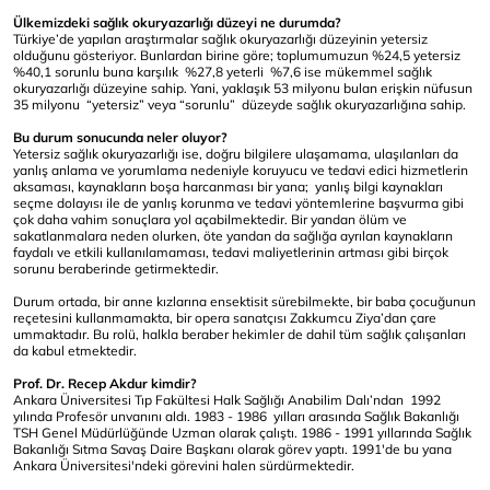
Ülkemizdeki sağlık okuryazarlığı düzeyi ne durumda?
Türkiye’de yapılan araştırmalar sağlık okuryazarlığı düzeyinin yetersiz
olduğunu gösteriyor. Bunlardan birine göre; toplumumuzun %24,5 yetersiz
%40,1 sorunlu buna karşılık %27,8 yeterli %7,6 ise mükemmel sağlık
okuryazarlığı düzeyine sahip. Yani, yaklaşık 53 milyonu bulan erişkin nüfusun
35 milyonu “yetersiz” veya “sorunlu” düzeyde sağlık okuryazarlığına sahip.
Bu durum sonucunda neler oluyor?
Yetersiz sağlık okuryazarlığı ise, doğru bilgilere ulaşamama, ulaşılanları da
yanlış anlama ve yorumlama nedeniyle koruyucu ve tedavi edici hizmetlerin
aksaması, kaynakların boşa harcanması bir yana; yanlış bilgi kaynakları
seçme dolayısı ile de yanlış korunma ve tedavi yöntemlerine başvurma gibi
çok daha vahim sonuçlara yol açabilmektedir. Bir yandan ölüm ve
sakatlanmalara neden olurken, öte yandan da sağlığa ayrılan kaynakların
faydalı ve etkili kullanılamaması, tedavi maliyetlerinin artması gibi birçok
sorunu beraberinde getirmektedir.
Durum ortada, bir anne kızlarına ensektisit sürebilmekte, bir baba çocuğunun
reçetesini kullanmamakta, bir opera sanatçısı Zakkumcu Ziya’dan çare
ummaktadır. Bu rolü, halkla beraber hekimler de dahil tüm sağlık çalışanları
da kabul etmektedir.
Prof. Dr. Recep Akdur kimdir?
Ankara Üniversitesi Tıp Fakültesi Halk Sağlığı Anabilim Dalı’ndan 1992
yılında Profesör unvanını aldı. 1983 - 1986 yılları arasında Sağlık Bakanlığı
TSH Genel Müdürlüğünde Uzman olarak çalıştı. 1986 - 1991 yıllarında Sağlık
Bakanlığı Sıtma Savaş Daire Başkanı olarak görev yaptı. 1991'de bu yana
Ankara Üniversitesi'ndeki görevini halen sürdürmektedir.