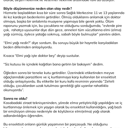
Böyle düşünmenize neden olan olay nedir?
Hizmete başladıktan kısa bir süre sonra Sağlık Merkezine 11 ve 13 yaşlarında
iki kız kardeşin bedenlerini getirdiler. Ölmüş olduklarını anlamak için doktor
olmaya, başka bir anlatımla muayene yapmaya bile gerek yoktu. Ölüm
raporunu yazmak için, bu çocuklara ne olduğunu sorduğumda, “evlerde pire
çok, rahatça uyusunlar diye dün gece, anneleri tüm vücutlarına elmi (elma)
yağı sürmüş, öylece yatağa sokmuş, sabah böyle bulmuşlar” yanıtını aldım.
“Elmi yağı nedir?” diye sordum. Bu soruyu büyük bir hayretle karşıladıkları
beden dillerinden anlaşılıyordu.
Kısaca “Elmi yağı işte doktor bey” deyip sustular.
“Siz kutusu ile içindeki kağıtları bana getirin bir bakayım” dedim.
Öğleden sonra bir teneke kutu getirdiler. Üzerindeki etiketinden meyve
ağaçlarındaki parazitlere ve iç kurtlanmaya karşı kullanılan bir ensektisit
olduğu anlaşılıyordu. Bu etikette bir kuru kafa resminin yanında “Zehirli
olduğu, çocuklardan uzak tutulması gerektiği gibi uyarılar rahatlıkla
okunuyordu”.
Sonra ne oldu?
Kasabadaki ziraat teknisyeninden, yörede elma yetiştiriciliği yapıldığını ve iç
kurtlanmayı önlemek için yaygın olarak bu ensektisit kullanıldığını, yağ bazlı
bir emülsiyon olması nedeniyle de köylülerce elmi(elma) yağı olarak
adlandırıldığını öğrendim.
Bu ensektisit onların günlük yaşamının bir parçasıydı. Ne olduğunu