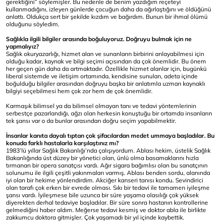
gerektiğini” söylemişler. Bu nedenle de benim yazdığım reçeteyi
kullanmadığını, izleyen günlerde çocuğun daha da ağırlaştığını ve öldüğünü
anlattı. Oldukça sert bir şekilde kızdım ve bağırdım. Bunun bir ihmal ölümü
olduğunu söyledim.
Sağlıkla ilgili bilgiler arasında boğuluyoruz. Doğruyu bulmak için ne
yapmalıyız?
Sağlık okuryazarlığı, hizmet alan ve sunanların birbirini anlayabilmesi için
olduğu kadar, kaynak ve bilgi seçimi açısından da çok önemlidir. Bu önem
her geçen gün daha da artmaktadır. Özellikle hizmet alanlar için, bugünkü
liberal sistemde ve iletişim ortamında, kendisine sunulan, adeta içinde
boğulduğu bilgiler arasından doğruyu başka bir anlatımla uzman kaynaklı
bilgiyi seçebilmesi hem çok zor hem de çok önemlidir.
Karmaşık bilimsel ya da bilimsel olmayan tanı ve tedavi yöntemlerinin
serbestçe pazarlandığı, ağzı olan herkesin konuştuğu bir ortamda insanların
tek şansı var o da bunlar arasından doğru seçim yapabilmektir.
İnsanlar kanıta dayalı tıptan çok şifacılardan medet ummaya başladılar. Bu
konuda farklı hastalarla karşılaştınız mı?
1983’lü yıllar Sağlık Bakanlığı’nda çalışıyordum. Ablası hekim, üstelik Sağlık
Bakanlığında üst düzey bir yönetici olan, ünlü olma basamaklarını hızla
tırmanan bir opera sanatçısı vardı. Ağır sigara bağımlısı olan bu sanatçının
solunumu ile ilgili çeşitli yakınmaları varmış. Ablası benden sordu, alanında
iyi olan bir hekime yönlendirdim. Akciğer kanseri tanısı kondu. Sevindirici
olan tarafı çok erken bir evrede olması. Sıkı bir tedavi ile tamamen iyileşme
şansı vardı. İyileşmese bile uzunca bir süre yaşama olasılığı çok yüksek
diyerekten derhal tedaviye başladılar. Bir süre sonra hastanın kontrollerine
gelmediğini haber aldım. Meğerse tedavi kesmiş ve doktor abla ile birlikte
zakkumcu doktora gitmişler. Çok yaşamadı bir yıl içinde kaybettik.