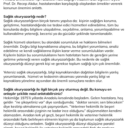
Prof. Dr. Recep Akdur, hastalarından karşılaştığı olaylardan örnekler vererek
konunun önemini anlattı.
Sağlık okuryazarlığı nedir?
Sağlık okuryazarlığının birçok tanımı yapılsa da; kişinin sağlığını koruma,
geliştirme, hastalandığında ise tedavi edici hizmetleri edinebilme, tüm bu
konularda doğru bilgilere ulaşabilme, seçebilme, anlama, yorumlayabilme ve
kullanabilme yeteneği, becerisi ya da gücüdür şeklinde tanımlanabilir.
Sağlık hizmeti alanların; bu alandaki sorumluluk ve haklarını bilmeleri
önemlidir. Doğru bilgi kaynaklarına ulaşma, bu bilgileri yorumlama, analiz
edebilme ve kendi sağlıklarına ilişkin karar verme sorumlulukları vardır.
Kişilerin bütün bu sorumluluklarını hem hatırlatan hem de gereğini yerine
getirme yeteneği veren sağlık okuryazarlığıdır. Bu nedenle de sağlık
okuryazarlığı düzeyi gerek kişi ve gerekse toplum sağlığı için çok önemlidir.
Yetersiz sağlık okuryazarlığı, bilgi kaynaklarından dağıtılan bilgilerin yanlış
yorumlanarak, hizmet ve tedavinin aksaması yanında yanlış bilgi ve
kaynaklara yönelme açısından da önemli sonuçlara neden olur.
Sağlık okuryazarlığı ile ilgili birçok şey oturmuş değil. Bu konuyu en
anlaşılır şekilde nasıl anlatabilirsiniz?
Hekimliğe 1975’li yıllarda Anadolu kırsalında başladım. Gelen hastalara, hoş
geldin “ne şikayetiniz var” diye sorduğumda; “doktor sensin; sen bileceksin”
diye kestirip atmalarına çok şaşırıyordum. “Veteriner hekimlik ile beşeri
hekimlik arasındaki çizginin ne kadar ince olduğunu” düşünmekten kendimi
alamazdım. Aradan kırk yıl geçti, beşeri hekimlik ile veteriner hekimlik
arasındaki farkı belirleyen etmenin kişinin ya da toplumun sağlık okuryazarlık
düzeyi olduğunu anladım. Sağlık okuryazarlığı düzeyi düşüşüne paralel
olarak, beşeri hekimlik ile veteriner hekimlik arasındaki fark da azalıyor.