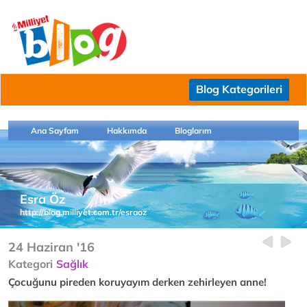
Blog Kategorileri
Ana Sayfam
Hakkımda
Bloglarım
Esra Öz
http://blog.milliyet.com.tr/esraoz
24 Haziran '16
Kategori
Sağlık
Çocuğunu pireden koruyayım derken zehirleyen anne!