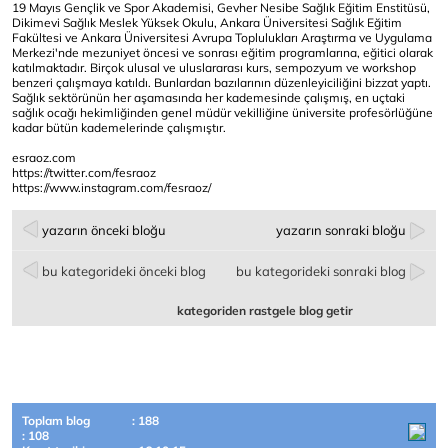
19 Mayıs Gençlik ve Spor Akademisi, Gevher Nesibe Sağlık Eğitim Enstitüsü,
Dikimevi Sağlık Meslek Yüksek Okulu, Ankara Üniversitesi Sağlık Eğitim
Fakültesi ve Ankara Üniversitesi Avrupa Toplulukları Araştırma ve Uygulama
Merkezi'nde mezuniyet öncesi ve sonrası eğitim programlarına, eğitici olarak
katılmaktadır. Birçok ulusal ve uluslararası kurs, sempozyum ve workshop
benzeri çalışmaya katıldı. Bunlardan bazılarının düzenleyiciliğini bizzat yaptı.
Sağlık sektörünün her aşamasında her kademesinde çalışmış, en uçtaki
sağlık ocağı hekimliğinden genel müdür vekilliğine üniversite profesörlüğüne
kadar bütün kademelerinde çalışmıştır.
esraoz.com
https://twitter.com/fesraoz
https://www.instagram.com/fesraoz/
yazarın önceki bloğu
yazarın sonraki bloğu
bu kategorideki önceki blog
bu kategorideki sonraki blog
kategoriden rastgele blog getir
Toplam blog
: 188
: 108