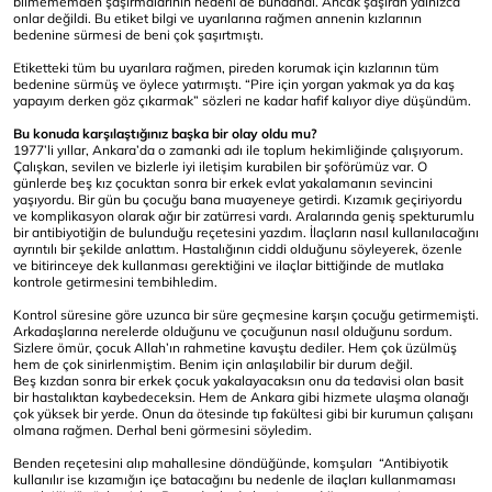
bilmememden şaşırmalarının nedeni de bundandı. Ancak şaşıran yalnızca
onlar değildi. Bu etiket bilgi ve uyarılarına rağmen annenin kızlarının
bedenine sürmesi de beni çok şaşırtmıştı.
Etiketteki tüm bu uyarılara rağmen, pireden korumak için kızlarının tüm
bedenine sürmüş ve öylece yatırmıştı. “Pire için yorgan yakmak ya da kaş
yapayım derken göz çıkarmak” sözleri ne kadar hafif kalıyor diye düşündüm.
Bu konuda karşılaştığınız başka bir olay oldu mu?
1977’li yıllar, Ankara’da o zamanki adı ile toplum hekimliğinde çalışıyorum.
Çalışkan, sevilen ve bizlerle iyi iletişim kurabilen bir şoförümüz var. O
günlerde beş kız çocuktan sonra bir erkek evlat yakalamanın sevincini
yaşıyordu. Bir gün bu çocuğu bana muayeneye getirdi. Kızamık geçiriyordu
ve komplikasyon olarak ağır bir zatürresi vardı. Aralarında geniş spekturumlu
bir antibiyotiğin de bulunduğu reçetesini yazdım. İlaçların nasıl kullanılacağını
ayrıntılı bir şekilde anlattım. Hastalığının ciddi olduğunu söyleyerek, özenle
ve bitirinceye dek kullanması gerektiğini ve ilaçlar bittiğinde de mutlaka
kontrole getirmesini tembihledim.
Kontrol süresine göre uzunca bir süre geçmesine karşın çocuğu getirmemişti.
Arkadaşlarına nerelerde olduğunu ve çocuğunun nasıl olduğunu sordum.
Sizlere ömür, çocuk Allah’ın rahmetine kavuştu dediler. Hem çok üzülmüş
hem de çok sinirlenmiştim. Benim için anlaşılabilir bir durum değil.
Beş kızdan sonra bir erkek çocuk yakalayacaksın onu da tedavisi olan basit
bir hastalıktan kaybedeceksin. Hem de Ankara gibi hizmete ulaşma olanağı
çok yüksek bir yerde. Onun da ötesinde tıp fakültesi gibi bir kurumun çalışanı
olmana rağmen. Derhal beni görmesini söyledim.
Benden reçetesini alıp mahallesine döndüğünde, komşuları “Antibiyotik
kullanılır ise kızamığın içe batacağını bu nedenle de ilaçları kullanmaması