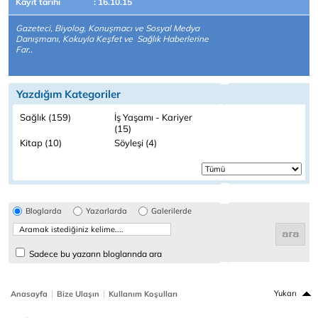
Kayıt tarihi
: 16.10.15
Gazeteci, Biyolog, Konuşmacı ve Sosyal Medya
Danışmanı, Kokuyla Keşfet ve Sağlık Haberlerine
Far..
Yazdığım Kategoriler
Sağlık (159)
İş Yaşamı - Kariyer
(15)
Kitap (10)
Söyleşi (4)
Bloglarda
Yazarlarda
Galerilerde
Sadece bu yazarın bloglarında ara
|
|
Yukarı
Anasayfa
Bize Ulaşın
Kullanım Koşulları