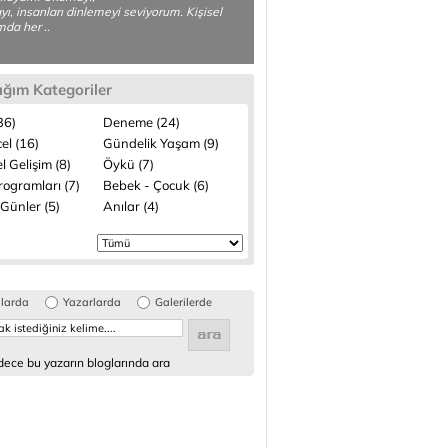
ı, insanları dinlemeyi seviyorum. Kişisel
da her ..
ığım Kategoriler
(36)
Deneme (24)
el (16)
Gündelik Yaşam (9)
el Gelişim (8)
Öykü (7)
rogramları (7)
Bebek - Çocuk (6)
Günler (5)
Anılar (4)
glarda
Yazarlarda
Galerilerde
ece bu yazarın bloglarında ara