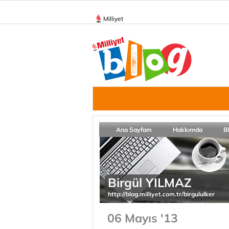
Milliyet
Ana Sayfam
Hakkımda
B
Birgül YILMAZ
http://blog.milliyet.com.tr/birgululker
06 Mayıs '13