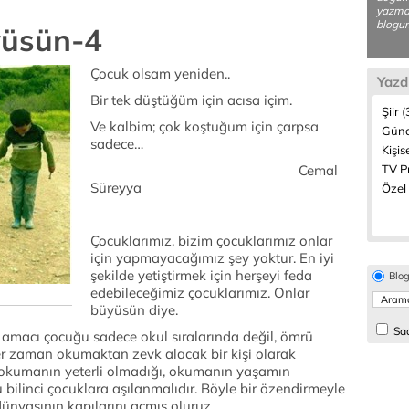
yazmay
blogum
yüsün-4
Çocuk olsam yeniden..
Yazd
Bir tek düştüğüm için acısa içim.
Şiir 
Ve kalbim; çok koştuğum için çarpsa
Günc
sadece…
Kişis
Cemal
TV P
Süreyya
Özel 
Çocuklarımız, bizim çocuklarımız onlar
için yapmayacağımız şey yoktur. En iyi
şekilde yetiştirmek için herşeyi feda
Blo
edebileceğimiz çocuklarımız. Onlar
büyüsün diye.
Sad
 amacı çocuğu sadece okul sıralarında değil, ömrü
 zaman okumaktan zevk alacak bir kişi olarak
el okumanın yeterli olmadığı, okumanın yaşamın
 bilinci çocuklara aşılanmalıdır. Böyle bir özendirmeyle
dünyasının kapılarını açmış oluruz.