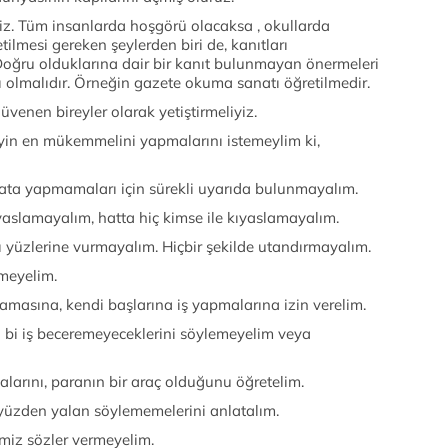
z. Tüm insanlarda hoşgörü olacaksa , okullarda
tilmesi gereken şeylerden biri de, kanıtları
 Doğru olduklarına dair bir kanıt bulunmayan önermeleri
 olmalıdır. Örneğin gazete okuma sanatı öğretilmedir.
üvenen bireyler olarak yetiştirmeliyiz.
yin en mükemmelini yapmalarını istemeylim ki,
hata yapmamaları için sürekli uyarıda bulunmayalım.
kıyaslamayalım, hatta hiç kimse ile kıyaslamayalım.
ı yüzlerine vurmayalım. Hiçbir şekilde utandırmayalım.
rmeyelim.
ılamasına, kendi başlarına iş yapmalarına izin verelim.
 bi iş beceremeyeceklerini söylemeyelim veya
larını, paranın bir araç olduğunu öğretelim.
 yüzden yalan söylememelerini anlatalım.
miz sözler vermeyelim.