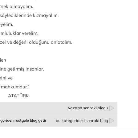
rnek olmayalım.
 söylediklerinde kızmayalım.
yelim.
mluluklar verelim.
el ve değerli olduğunu anlatalım.
den
ne getirmiş insanlar,
rini ve
ye mahkumdur.”
RK
yazarın sonraki bloğu
goriden rastgele blog getir
bu kategorideki sonraki blog