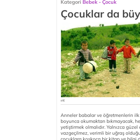
Kategori
Bebek - Çocuk
Çocuklar da bü
ınt
Anneler babalar ve öğretmenlerin ilk
boyunca okumaktan bıkmayacak, her
yetiştirmek olmalıdır. Yalnızca güz
vazgeçilmez, verimli bir uğraş olduğu
çocuklara koskoca bir kitap ve bilgi 