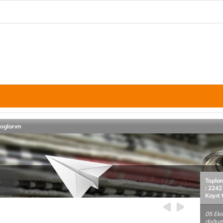
loglarım
Topla
: 2242
Kayıt 
05 Ek
doğum