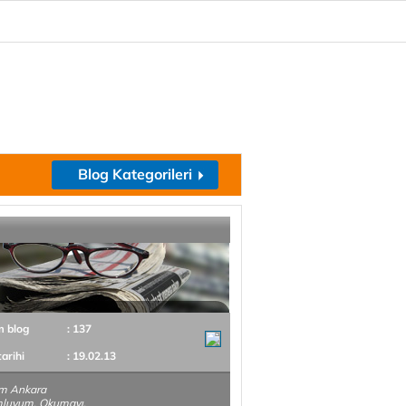
Blog Kategorileri
m blog
: 137
tarihi
: 19.02.13
im Ankara
luyum. Okumayı,