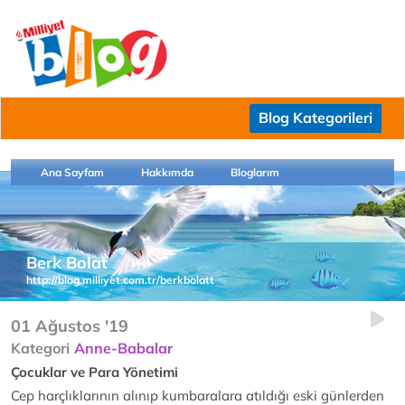
Blog Kategorileri
Ana Sayfam
Hakkımda
Bloglarım
Berk Bolat
http://blog.milliyet.com.tr/berkbolatt
01 Ağustos '19
Kategori
Anne-Babalar
Çocuklar ve Para Yönetimi
Cep harçlıklarının alınıp kumbaralara atıldığı eski günlerden