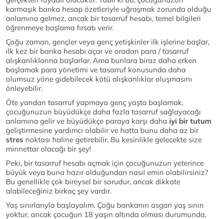
karmaşık banka hesap özetleriyle uğraşmak zorunda olduğu
anlamına gelmez, ancak bir tasarruf hesabı, temel bilgileri
öğrenmeye başlama fırsatı verir.
Çoğu zaman, gençler veya genç yetişkinler ilk işlerine başlar,
ilk kez bir banka hesabı açar ve oradan para / tasarruf
alışkanlıklarına başlarlar. Ama bunlara biraz daha erken
başlamak para yönetimi ve tasarruf konusunda daha
olumsuz yöne gidebilecek kötü alışkanlıklar oluşmasını
önleyebilir.
Öte yandan tasarruf yapmaya genç yaşta başlamak,
çocuğunuzun büyüdükçe daha fazla tasarruf sağlayacağı
anlamına gelir ve büyüdükçe paraya karşı daha
iyi bir tutum
geliştirmesine yardımcı olabilir ve hatta bunu daha az bir
stres
noktası haline getirebilir. Bu kesinlikle gelecekte size
minnettar olacağı bir şey!
Peki, bir tasarruf hesabı açmak için çocuğunuzun yeterince
büyük veya buna hazır olduğundan nasıl emin olabilirsiniz?
Bu genellikle çok bireysel bir sorudur, ancak dikkate
alabileceğiniz birkaç şey vardır.
Yaş sınırlarıyla başlayalım. Çoğu bankanın asgari yaş sınırı
yoktur, ancak çocuğun 18 yaşın altında olması durumunda,