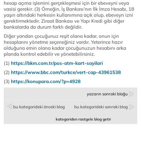
hesap açıma işlemini gerçekleşmesi için bir ebeveyni veya
vasisi gerekir. (3) Örneğin, İş Bankası’nın İlk İmza Hesabı, 18
yaşın altındaki herkesin kullanımına açık olup, ebeveyn izni
gerektirmektedir. Ziraat Bankası ve Yapı Kredi gibi diğer
bankalarda da durum farklı değildir.
Diğer yandan çocuğunuz reşit olana kadar, onun için
hesaplarını yönetme seçeneğiniz vardır. Yeterince hazır
olduğuna emin olana kadar çocuğunuzun hesabını arka
planda kontrol edebilir ve yönetebilirsiniz.
(1)
https://bkm.com.tr/pos-atm-kart-sayilari
(2)
https://www.bbc.com/turkce/vert-cap-43961538
(3)
https://konupara.com/?p=4928
yazarın sonraki bloğu
bu kategorideki önceki blog
bu kategorideki sonraki blog
kategoriden rastgele blog getir