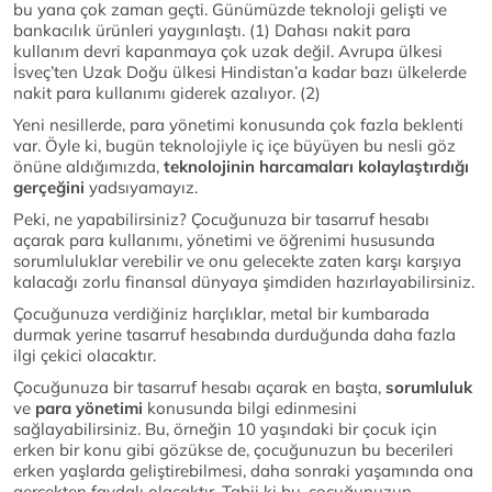
bu yana çok zaman geçti. Günümüzde teknoloji gelişti ve
bankacılık ürünleri yaygınlaştı. (1) Dahası nakit para
kullanım devri kapanmaya çok uzak değil. Avrupa ülkesi
İsveç’ten Uzak Doğu ülkesi Hindistan’a kadar bazı ülkelerde
nakit para kullanımı giderek azalıyor. (2)
Yeni nesillerde, para yönetimi konusunda çok fazla beklenti
var. Öyle ki, bugün teknolojiyle iç içe büyüyen bu nesli göz
önüne aldığımızda,
teknolojinin harcamaları kolaylaştırdığı
gerçeğini
yadsıyamayız.
Peki, ne yapabilirsiniz? Çocuğunuza bir tasarruf hesabı
açarak para kullanımı, yönetimi ve öğrenimi hususunda
sorumluluklar verebilir ve onu gelecekte zaten karşı karşıya
kalacağı zorlu finansal dünyaya şimdiden hazırlayabilirsiniz.
Çocuğunuza verdiğiniz harçlıklar, metal bir kumbarada
durmak yerine tasarruf hesabında durduğunda daha fazla
ilgi çekici olacaktır.
Çocuğunuza bir tasarruf hesabı açarak en başta,
sorumluluk
ve
para yönetimi
konusunda bilgi edinmesini
sağlayabilirsiniz. Bu, örneğin 10 yaşındaki bir çocuk için
erken bir konu gibi gözükse de, çocuğunuzun bu becerileri
erken yaşlarda geliştirebilmesi, daha sonraki yaşamında ona
gerçekten faydalı olacaktır. Tabii ki bu, çocuğunuzun