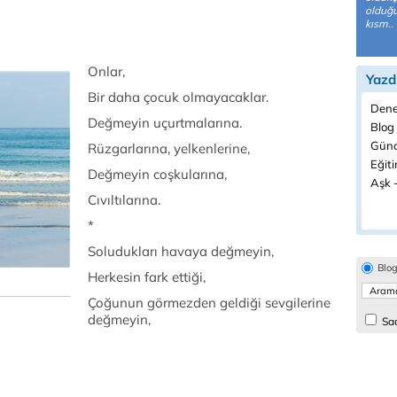
olduğu
kısm..
Onlar,
Yazd
Bir daha çocuk olmayacaklar.
Dene
Değmeyin uçurtmalarına.
Blog 
Günd
Rüzgarlarına, yelkenlerine,
Eğiti
Değmeyin coşkularına,
Aşk -
Cıvıltılarına.
*
Soludukları havaya değmeyin,
Blo
Herkesin fark ettiği,
Çoğunun görmezden geldiği sevgilerine
değmeyin,
Sad