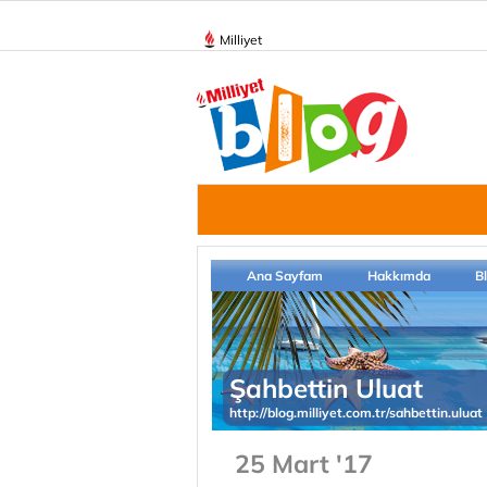
Milliyet
Ana Sayfam
Hakkımda
B
Şahbettin Uluat
http://blog.milliyet.com.tr/sahbettin.uluat
25 Mart '17