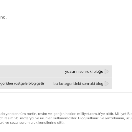
ına,
yazarın sonraki bloğu
goriden rastgele blog getir
bu kategorideki sonraki blog
a yer alan tüm metin, resim ve içeriğin hakları milliyet.com.tr'ye aittir. Milliyet Blog
af, resim vb. materyal ve ürünleri kullanamazlar. Blog kullanıcı ve yazarlarının, üçün
ki ve cezai sorumluluk kendilerine aittir.