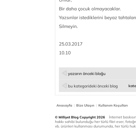
Bir daha çocuk olmayacaklar.
Yazsınlar istediklerini beyaz tahtalar
Silmeyin.
25.03.2017
10.10
yazarın önceki bloğu
bu kategorideki önceki blog
kate
|
|
Anasayfa
Bize Ulaşın
Kullanım Koşulları
İnternet baskısınd
© Milliyet Blog Copyright 2026
hakkı sahibi bulunduğu her türlü fikri eser, fotoğr
vb. ürünleri kullanması durumunda, her türlü huku