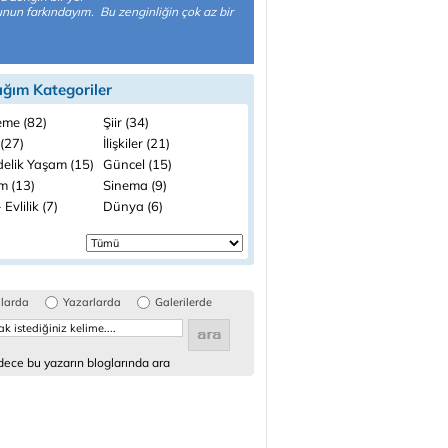
nun farkındayım. Bu zenginliğin çok az bir
ığım Kategoriler
me (82)
Şiir (34)
(27)
İlişkiler (21)
elik Yaşam (15)
Güncel (15)
m (13)
Sinema (9)
 Evlilik (7)
Dünya (6)
glarda
Yazarlarda
Galerilerde
ece bu yazarın bloglarında ara