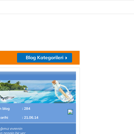
Blog Kategorileri
m blog
: 284
tarihi
: 21.06.14
ğımız evrenin
a zengin bir yer