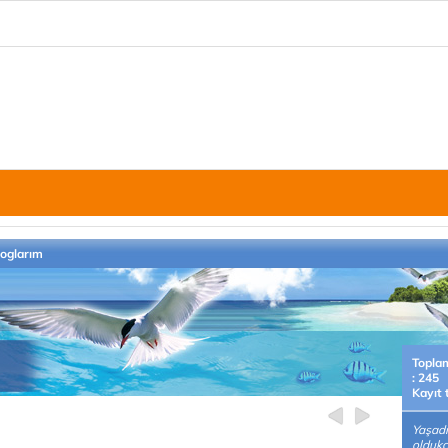
loglarım
Topla
: 245
Kayıt 
Yaşadı
oldukç