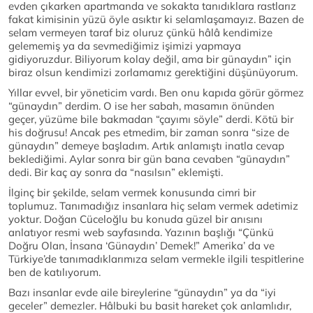
evden çıkarken apartmanda ve sokakta tanıdıklara rastlarız
fakat kimisinin yüzü öyle asıktır ki selamlaşamayız. Bazen de
selam vermeyen taraf biz oluruz çünkü hâlâ kendimize
gelememiş ya da sevmediğimiz işimizi yapmaya
gidiyoruzdur. Biliyorum kolay değil, ama bir günaydın” için
biraz olsun kendimizi zorlamamız gerektiğini düşünüyorum.
Yıllar evvel, bir yöneticim vardı. Ben onu kapıda görür görmez
“günaydın” derdim. O ise her sabah, masamın önünden
geçer, yüzüme bile bakmadan “çayımı söyle” derdi. Kötü bir
his doğrusu! Ancak pes etmedim, bir zaman sonra “size de
günaydın” demeye başladım. Artık anlamıştı inatla cevap
beklediğimi. Aylar sonra bir gün bana cevaben “günaydın”
dedi. Bir kaç ay sonra da “nasılsın” eklemişti.
İlginç bir şekilde, selam vermek konusunda cimri bir
toplumuz. Tanımadığız insanlara hiç selam vermek adetimiz
yoktur. Doğan Cüceloğlu bu konuda güzel bir anısını
anlatıyor resmi web sayfasında. Yazının başlığı “Çünkü
Doğru Olan, İnsana ‘Günaydın’ Demek!” Amerika’ da ve
Türkiye’de tanımadıklarımıza selam vermekle ilgili tespitlerine
ben de katılıyorum.
Bazı insanlar evde aile bireylerine “günaydın” ya da “iyi
geceler” demezler. Hâlbuki bu basit hareket çok anlamlıdır,