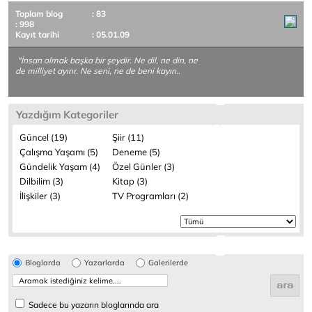
Toplam blog
: 83
: 998
Kayıt tarihi
: 05.01.09
"İnsan olmak başka bir şeydir. Ne dil, ne din, ne
de milliyet ayırır. Ne seni, ne de beni kayırı..
Yazdığım Kategoriler
Güncel (19)
Şiir (11)
Çalışma Yaşamı (5)
Deneme (5)
Gündelik Yaşam (4)
Özel Günler (3)
Dilbilim (3)
Kitap (3)
İlişkiler (3)
TV Programları (2)
Bloglarda
Yazarlarda
Galerilerde
Sadece bu yazarın bloglarında ara