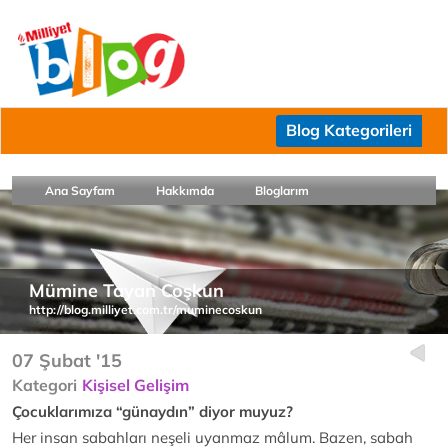
Blog Kategorileri
Ana Sayfam
Hakkımda
Bloglarım
Mümine Tayan Coşkun
http://blog.milliyet.com.tr/muminecoskun
07 Şubat '15
Kategori
Kişisel Gelişim
Çocuklarımıza “günaydın” diyor muyuz?
Her insan sabahları neşeli uyanmaz mâlum. Bazen, sabah