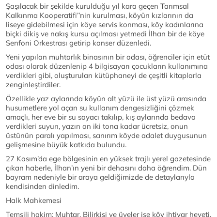
Şaşılacak bir şekilde kurulduğu yıl kara geçen Tarımsal
Kalkınma Kooperatifi’’nin kurulması, köyün kızlarının da
liseye gidebilmesi için köye servis konması, köy kadınlarına
biçki dikiş ve nakış kursu açılması yetmedi İlhan bir de köye
Senfoni Orkestrası getirip konser düzenledi.
Yeni yapılan muhtarlık binasının bir odası, öğrenciler için etüt
odası olarak düzenlenip 4 bilgisayarı çocukların kullanımına
verdikleri gibi, oluşturulan kütüphaneyi de çeşitli kitaplarla
zenginleştirdiler.
Özellikle yaz aylarında köyün alt yüzü ile üst yüzü arasında
husumetlere yol açan su kullanım dengesizliğini çözmek
amaçlı, her eve bir su sayacı takılıp, kış aylarında bedava
verdikleri suyun, yazın on iki tona kadar ücretsiz, onun
üstünün paralı yapılması, sanırım köyde adalet duygusunun
gelişmesine büyük katkıda bulundu.
27 Kasım’da ege bölgesinin en yüksek trajlı yerel gazetesinde
çıkan haberle, İlhan’ın yeni bir dehasını daha öğrendim. Dün
bayram nedeniyle bir araya geldiğimizde de detaylarıyla
kendisinden dinledim.
Halk Mahkemesi
Temsili hakim; Muhtar, Bilirkişi ve üyeler ise köy ihtiyar heyeti.