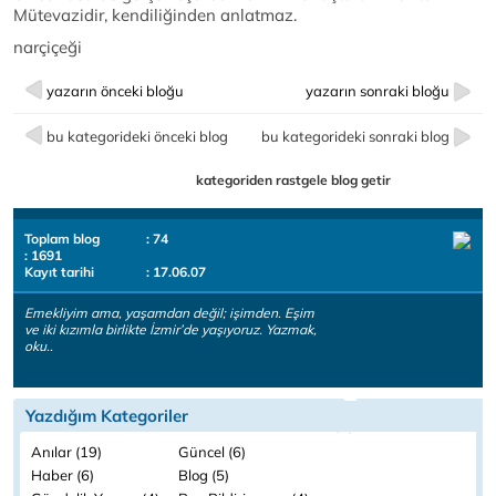
Mütevazidir, kendiliğinden anlatmaz.
narçiçeği
yazarın önceki bloğu
yazarın sonraki bloğu
bu kategorideki önceki blog
bu kategorideki sonraki blog
kategoriden rastgele blog getir
Toplam blog
: 74
: 1691
Kayıt tarihi
: 17.06.07
Emekliyim ama, yaşamdan değil; işimden. Eşim
ve iki kızımla birlikte İzmir’de yaşıyoruz. Yazmak,
oku..
Yazdığım Kategoriler
Anılar (19)
Güncel (6)
Haber (6)
Blog (5)