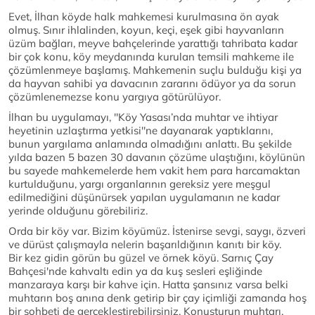
Evet, İlhan köyde halk mahkemesi kurulmasına ön ayak
olmuş. Sınır ihlalinden, koyun, keçi, eşek gibi hayvanların
üzüm bağları, meyve bahçelerinde yarattığı tahribata kadar
bir çok konu, köy meydanında kurulan temsili mahkeme ile
çözümlenmeye başlamış. Mahkemenin suçlu bulduğu kişi ya
da hayvan sahibi ya davacının zararını ödüyor ya da sorun
çözümlenemezse konu yargıya götürülüyor.
İlhan bu uygulamayı, ''Köy Yasası’nda muhtar ve ihtiyar
heyetinin uzlaştırma yetkisi''ne dayanarak yaptıklarını,
bunun yargılama anlamında olmadığını anlattı. Bu şekilde
yılda bazen 5 bazen 30 davanın çözüme ulaştığını, köylünün
bu sayede mahkemelerde hem vakit hem para harcamaktan
kurtulduğunu, yargı organlarının gereksiz yere meşgul
edilmediğini düşünürsek yapılan uygulamanın ne kadar
yerinde olduğunu görebiliriz.
Orda bir köy var. Bizim köyümüz. İstenirse sevgi, saygı, özveri
ve dürüst çalışmayla nelerin başarıldığının kanıtı bir köy.
Bir kez gidin görün bu güzel ve örnek köyü. Sarnıç Çay
Bahçesi'nde kahvaltı edin ya da kuş sesleri eşliğinde
manzaraya karşı bir kahve için. Hatta şansınız varsa belki
muhtarın boş anına denk getirip bir çay içimliği zamanda hoş
bir sohbeti de gerçekleştirebilirsiniz. Konuşturun muhtarı.