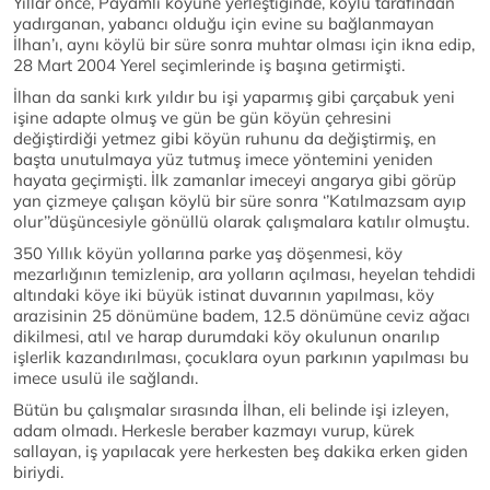
Yıllar önce, Payamlı köyüne yerleştiğinde, köylü tarafından
yadırganan, yabancı olduğu için evine su bağlanmayan
İlhan’ı, aynı köylü bir süre sonra muhtar olması için ikna edip,
28 Mart 2004 Yerel seçimlerinde iş başına getirmişti.
İlhan da sanki kırk yıldır bu işi yaparmış gibi çarçabuk yeni
işine adapte olmuş ve gün be gün köyün çehresini
değiştirdiği yetmez gibi köyün ruhunu da değiştirmiş, en
başta unutulmaya yüz tutmuş imece yöntemini yeniden
hayata geçirmişti. İlk zamanlar imeceyi angarya gibi görüp
yan çizmeye çalışan köylü bir süre sonra ‘’Katılmazsam ayıp
olur’’düşüncesiyle gönüllü olarak çalışmalara katılır olmuştu.
350 Yıllık köyün yollarına parke yaş döşenmesi, köy
mezarlığının temizlenip, ara yolların açılması, heyelan tehdidi
altındaki köye iki büyük istinat duvarının yapılması, köy
arazisinin 25 dönümüne badem, 12.5 dönümüne ceviz ağacı
dikilmesi, atıl ve harap durumdaki köy okulunun onarılıp
işlerlik kazandırılması, çocuklara oyun parkının yapılması bu
imece usulü ile sağlandı.
Bütün bu çalışmalar sırasında İlhan, eli belinde işi izleyen,
adam olmadı. Herkesle beraber kazmayı vurup, kürek
sallayan, iş yapılacak yere herkesten beş dakika erken giden
biriydi.