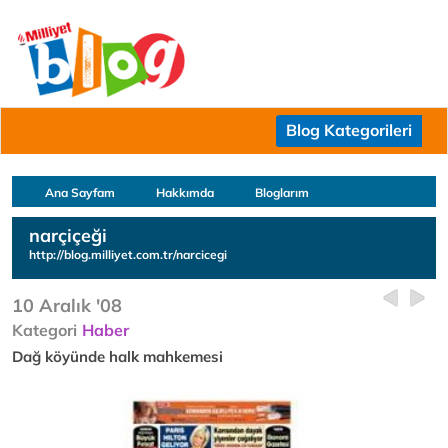
Blog Kategorileri
Ana Sayfam
Hakkımda
Bloglarım
narçiçeği
http://blog.milliyet.com.tr/narcicegi
10 Aralık '08
Kategori
Haber
Dağ köyünde halk mahkemesi