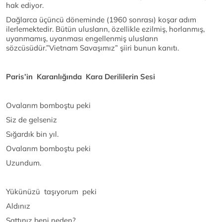
hak ediyor.
Dağlarca üçüncü döneminde (1960 sonrası) koşar adım
ilerlemektedir. Bütün ulusların, özellikle ezilmiş, horlanmış,
uyanmamış, uyanması engellenmiş ulusların
sözcüsüdür.”Vietnam Savaşımız” şiiri bunun kanıtı.
Paris’in Karanlığında Kara Derililerin Sesi
Ovalarım bomboştu peki
Siz de gelseniz
Sığardık bin yıl.
Ovalarım bomboştu peki
Uzundum.
Yükünüzü taşıyorum peki
Aldınız
Sattınız beni neden?