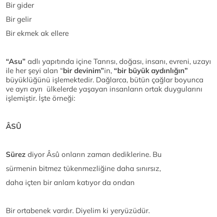
Bir gider
Bir gelir
Bir ekmek ak ellere
“Asu”
adlı yapıtında içine Tanrısı, doğası, insanı, evreni, uzayı
ile her şeyi alan “
bir devinim”
in,
“bir büyük aydınlığın”
büyüklüğünü işlemektedir. Dağlarca, bütün çağlar boyunca
ve ayrı ayrı ülkelerde yaşayan insanların ortak duygularını
işlemiştir. İşte örneği:
ÂSÛ
Sürez
diyor Âsû onların zaman dediklerine. Bu
sürmenin bitmez tükenmezliğine daha sınırsız,
daha içten bir anlam katıyor da ondan
Bir ortabenek vardır. Diyelim ki yeryüzüdür.