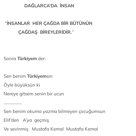
DAĞLARCA’DA İNSAN
“
İNSANLAR
HER ÇAĞDA BİR BÜTÜNÜN
ÇAĞDAŞ BİREYLERİDİR.
”
Sonra
Türkiyem
der:
Sen benim
Türkiyem
sin
Öyle büyüksün ki
Nereye gitsem senin bir ucun
………………
Sen benim okuma yazma bilmeyen çocuğumsun
Elif’den A’ya geçmiş
Ve sevinmiş Mustafa Kemal Mustafa Kemal