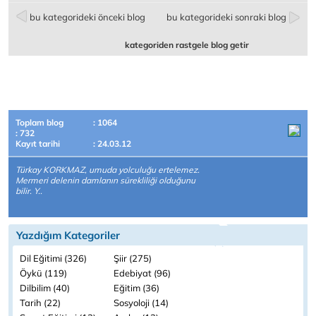
bu kategorideki önceki blog
bu kategorideki sonraki blog
kategoriden rastgele blog getir
Toplam blog
: 1064
: 732
Kayıt tarihi
: 24.03.12
Türkay KORKMAZ, umuda yolculuğu ertelemez.
Mermeri delenin damlanın sürekliliği olduğunu
bilir. Y..
Yazdığım Kategoriler
Dil Eğitimi (326)
Şiir (275)
Öykü (119)
Edebiyat (96)
Dilbilim (40)
Eğitim (36)
Tarih (22)
Sosyoloji (14)