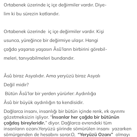
Ortabenek üzerinde iç içe değirmiler vardır. Diye-
lim ki bu sürezin katlarıdır.
Ortabenek üzerinde iç içe değirmiler vardır. Kişi
usunca, yüreğince bir değirmiye ulaşır. Hangi
çağda yaşarsa yaşasın Âsû’ların birbirini görebil-
meleri, tanıyabilmeleri bundandır.
Âsû biraz Asyalıdır. Ama yeryüzü biraz Asyalı
Değil midir?
Bütün Âsû’lar bir yerden yürürler: Aydınlığa
Âsû bir büyük aydınlığın ta kendisidir.
Dağlarca insanı, insanlığı bir bütün içinde renk, ırk ayırımı
gözetmeksizin işliyor. “
İnsanlar her çağda bir bütünün
çağdaş bireyleridir.
” diyor. Dağlarca evrendeki tüm
insanların ozanı.Yeryüzü şiirinde sömürülen insanı yazarken
sömürgenden de hesabını sorar.O,
“Yeryüzü Ozanı”
olmayı