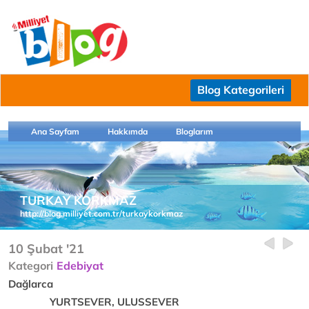
Blog Kategorileri
Ana Sayfam
Hakkımda
Bloglarım
TURKAY KORKMAZ
http://blog.milliyet.com.tr/turkaykorkmaz
10 Şubat '21
Kategori
Edebiyat
Dağlarca
YURTSEVER, ULUSSEVER