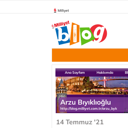
Milliyet
Ana Sayfam
Hakkımda
B
Arzu Bıyıklıoğlu
http://blog.milliyet.com.tr/arzu_byk
14 Temmuz '21