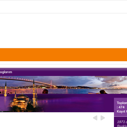
loglarım
Topla
: 474
Kayıt 
1971 
Bıyıklı