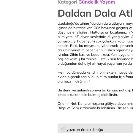
Kategori
Gündelik Yaşam
Daldan Dala A
Uzakdoğu’da zihne “daldan dala atlayan maym
içinde de bir tane var. Gün boyunca geçmiş ve 
düşünceler silsilesi. Hatta şu an bazılarınızı
bilmiyorsun?” diyen seslerinizi duyar gibiyi
çalışıyor. İyi haber şu ki çok çalışkan; kötü hab
sensin. Peki, bu maymunu yönetmek için senin
da zihin yönetim becerilerini hızlıca öğrenmeye
iyi olur: Zihin kası ve beden kası. Yani uygul
başına kalmış bir zihinle, üstelik sen farkında
olduğundan daha iyi bir hayat yaşaman ya da
Hem bu dünyada kendini bilmekten, hayatı değer
evlenip çocuk sahibi olup, tüm bunlar için fatu
olamazsın değil mi?
Bu derin ve anlamlı soruyu bir kenara not alıp 
kitabı okurken bile bulmuş olabilirsin.
Önemli Not: Konular hoşuna gittiyse devamını
Bilge ve Sen) kitabımda bulabilirsin. Biz seni k
yazarın önceki bloğu