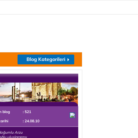
Blog Kategorileri
m blog
: 521
tarihi
: 24.08.10
doğumlu Arzu
oğlu uluslararası