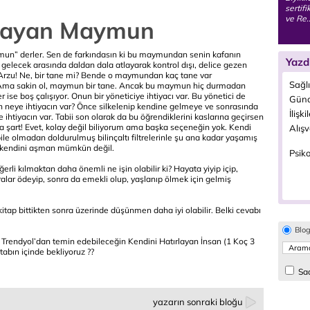
sertif
ve Re.
tlayan Maymun
un” derler. Sen de farkındasın ki bu maymundan senin kafanın
Yazd
gelecek arasında daldan dala atlayarak kontrol dışı, delice gezen
n “Arzu! Ne, bir tane mi? Bende o maymundan kaç tane var
Sağl
m. Ama sakin ol, maymun bir tane. Ancak bu maymun hiç durmadan
er ise boş çalışıyor. Onun bir yöneticiye ihtiyacı var. Bu yönetici de
Günd
 neye ihtiyacın var? Önce silkelenip kendine gelmeye ve sonrasında
İlişki
 ihtiyacın var. Tabii son olarak da bu öğrendiklerini kaslarına geçirsen
ama şart! Evet, kolay değil biliyorum ama başka seçeneğin yok. Kendi
Alışv
 bile olmadan doldurulmuş bilinçaltı filtrelerinle şu ana kadar yaşamış
 kendini aşman mümkün değil.
Psiko
li kılmaktan daha önemli ne işin olabilir ki? Hayata yiyip içip,
ralar ödeyip, sonra da emekli olup, yaşlanıp ölmek için gelmiş
kitap bittikten sonra üzerinde düşünmen daha iyi olabilir. Belki cevabı
Blo
 Trendyol’dan temin edebileceğin Kendini Hatırlayan İnsan (1 Koç 3
itabın içinde bekliyoruz ??
Sad
yazarın sonraki bloğu