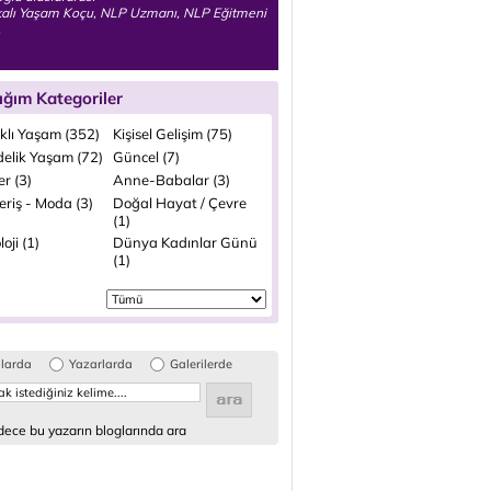
ikalı Yaşam Koçu, NLP Uzmanı, NLP Eğitmeni
.
ığım Kategoriler
ıklı Yaşam (352)
Kişisel Gelişim (75)
elik Yaşam (72)
Güncel (7)
ler (3)
Anne-Babalar (3)
eriş - Moda (3)
Doğal Hayat / Çevre
(1)
loji (1)
Dünya Kadınlar Günü
(1)
glarda
Yazarlarda
Galerilerde
ece bu yazarın bloglarında ara