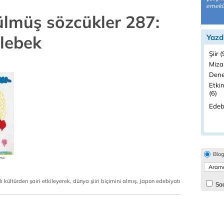
emekli
ülmüş sözcükler 287:
elebek
Yazd
Şiir 
Miza
Dene
Etkin
(6)
Edeb
Blo
 kültürden şairi etkileyerek, dünya şiiri biçimini almış, Japon edebiyatı
Sad