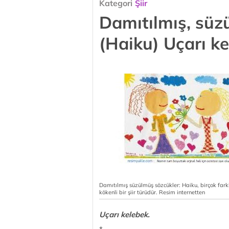
Kategori
Şiir
Damıtılmış, süz
(Haiku) Uçarı k
Damıtılmış süzülmüş sözcükler: Haiku, birçok farklı
kökenli bir şiir türüdür. Resim internetten
Uçarı kelebek.