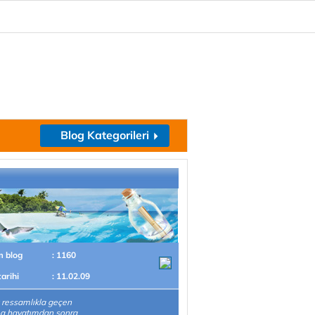
Blog Kategorileri
m blog
: 1160
tarihi
: 11.02.09
 ressamlıkla geçen
ma hayatımdan sonra