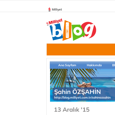
Milliyet
Ana Sayfam
Hakkımda
B
Şahin ÖZŞAHİN
http://blog.milliyet.com.tr/sahinozsahin
13 Aralık '15