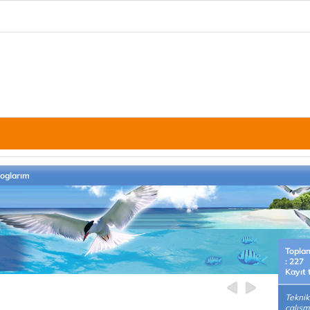
loglarım
Topla
: 227
Kayıt 
Teknik
çalış