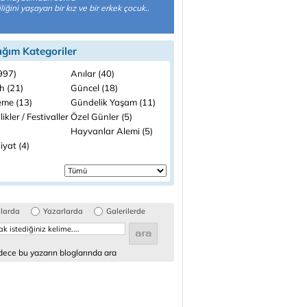
liğini yaşayan bir kız ve bir erkek çocuk..
ığım Kategoriler
(997)
Anılar (40)
h (21)
Güncel (18)
me (13)
Gündelik Yaşam (11)
likler / Festivaller
Özel Günler (5)
Hayvanlar Alemi (5)
iyat (4)
glarda
Yazarlarda
Galerilerde
ece bu yazarın bloglarında ara