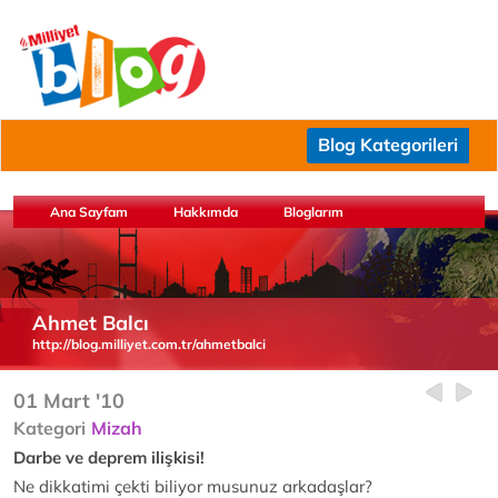
Blog Kategorileri
Ana Sayfam
Hakkımda
Bloglarım
Ahmet Balcı
http://blog.milliyet.com.tr/ahmetbalci
01 Mart '10
Kategori
Mizah
Darbe ve deprem ilişkisi!
Ne dikkatimi çekti biliyor musunuz arkadaşlar?