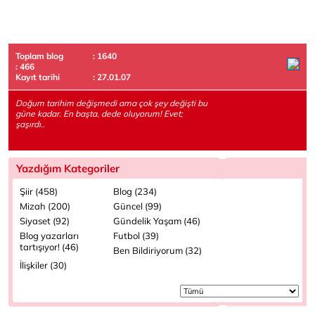
Toplam blog
: 1640
: 466
Kayıt tarihi
: 27.01.07
Doğum tarihim değişmedi ama çok şey değişti bu
güne kadar. En başta, dede oluyorum! Evet;
şaşırdı..
Yazdığım Kategoriler
Şiir (458)
Blog (234)
Mizah (200)
Güncel (99)
Siyaset (92)
Gündelik Yaşam (46)
Blog yazarları
Futbol (39)
tartışıyor! (46)
Ben Bildiriyorum (32)
İlişkiler (30)