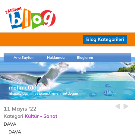
Blog Kategorileri
Ana Sayfam
Hakkımda
Bloglarım
mehmetdoğan
http://blog.milliyet.com.tr/mehmetdogan
11 Mayıs '22
Kategori
Kültür - Sanat
DAVA
DAVA