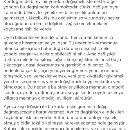
Kördüğümde birey, bir yandan değişmek istemekte, diğer
yandan bu değişimden korkmaktadır, çünkü değişim aynı
zamanda belirsizlik, yenilik ve bilinmezlik anlamına
gelmektedir. Üstelik kişi bu değişimin sonucunda iyi şeyler
olacağından da emin değildir. Değişirken elindekileri
kaybetme riski de vardır.
Oysa bilinenler ve tanıdık olanlar her zaman kendimizi
güvende hissetmemize yol açar. Bu nedenle kişi memnun
olmasa bile içinde bulunduğu duruma alışmıştır, neler
yapabileceğini ve neler olabileceğini bilir. Ama değiştiği
taktirde nelerle karşılaşacağını, karşılaştıkları ile nasıl başa
çıkacağını, nasıl davranmasını gerektiğini bilemez. Bu
nedenle birçok kişi için yeni yerler görmek, yeni insanlarla
tanışmak, yeni yemekler yemek, yeni tarz kıyafetler giyinmek,
yeni bir işe girmek, iş yerini değiştirmek kaygı ve korku verici
olmaktadır. Bu nedenle bu bireyler yıllarca memnun olmadığı
işinden, evinden, arkadaşından, sevgilisinden ayrılmaz veya
yıllarca memnun olmadığı evliliğini sürdürür.
Ayrıca kişi değişim ile bu kadar riske girmenin değip
değmeyeceğine karar veremez. Ayrıca değişirken elindekileri
kaybetme riski de vardır. Bütün bunlardan dolayı kişi felç
olmuş gibidir, takılıp kalmıştır, hareket edemez hale gelmiştir.
Kafası çok karışıktır, ne yapacağını bilemez ve aşırı kaygılıdır.