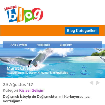
Blog Kategorileri
Ana Sayfam
Hakkımda
Bloglarım
Murat Civelek
http://blog.milliyet.com.tr/uzmanklinikpsikolog
29 Ağustos '17
Kategori
Kişisel Gelişim
Değişmek İsteyip de Değişmekten mi Korkuyorsunuz:
Kördüğüm?