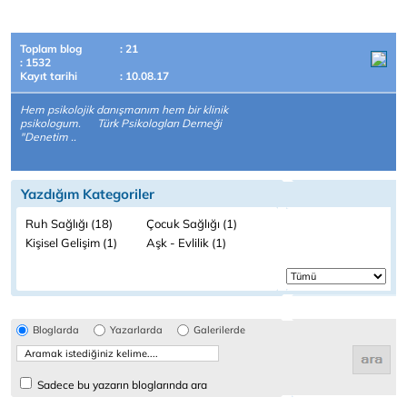
Toplam blog
: 21
: 1532
Kayıt tarihi
: 10.08.17
Hem psikolojik danışmanım hem bir klinik
psikologum. Türk Psikologları Derneği
"Denetim ..
Yazdığım Kategoriler
Ruh Sağlığı (18)
Çocuk Sağlığı (1)
Kişisel Gelişim (1)
Aşk - Evlilik (1)
Bloglarda
Yazarlarda
Galerilerde
Sadece bu yazarın bloglarında ara