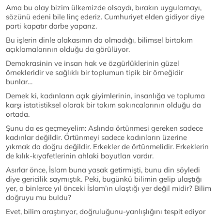
Ama bu olay bizim ülkemizde olsaydı, bırakın uygulamayı,
sözünü edeni bile linç ederiz. Cumhuriyet elden gidiyor diye
parti kapatır darbe yaparız.
Bu işlerin dinle alakasının da olmadığı, bilimsel birtakım
açıklamalarının olduğu da görülüyor.
Demokrasinin ve insan hak ve özgürlüklerinin güzel
örnekleridir ve sağlıklı bir toplumun tipik bir örneğidir
bunlar…
Demek ki, kadınların açık giyimlerinin, insanlığa ve topluma
karşı istatistiksel olarak bir takım sakıncalarının olduğu da
ortada.
Şunu da es geçmeyelim: Aslında örtünmesi gereken sadece
kadınlar değildir. Örtünmeyi sadece kadınların üzerine
yıkmak da doğru değildir. Erkekler de örtünmelidir. Erkeklerin
de kılık-kıyafetlerinin ahlaki boyutları vardır.
Asırlar önce, İslam buna yasak getirmişti, bunu din söyledi
diye gericilik saymıştık. Peki, bugünkü bilimin gelip ulaştığı
yer, o binlerce yıl önceki İslam’ın ulaştığı yer değil midir? Bilim
doğruyu mu buldu?
Evet, bilim araştırıyor, doğruluğunu-yanlışlığını tespit ediyor