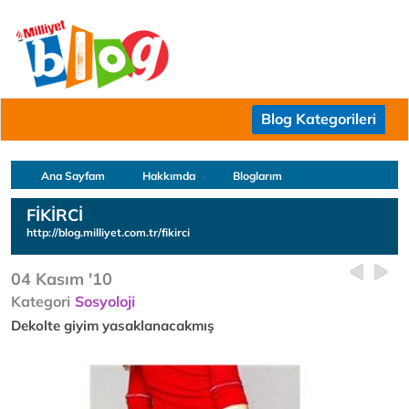
Blog Kategorileri
Ana Sayfam
Hakkımda
Bloglarım
FİKİRCİ
http://blog.milliyet.com.tr/fikirci
04 Kasım '10
Kategori
Sosyoloji
Dekolte giyim yasaklanacakmış