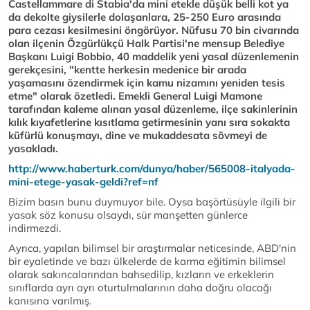
Castellammare di Stabia'da mini etekle düşük belli kot ya
da dekolte giysilerle dolaşanlara, 25-250 Euro arasında
para cezası kesilmesini öngörüyor. Nüfusu 70 bin civarında
olan ilçenin Özgürlükçü Halk Partisi'ne mensup Belediye
Başkanı Luigi Bobbio, 40 maddelik yeni yasal düzenlemenin
gerekçesini, "kentte herkesin medenice bir arada
yaşamasını özendirmek için kamu nizamını yeniden tesis
etme" olarak özetledi. Emekli General Luigi Mamone
tarafından kaleme alınan yasal düzenleme, ilçe sakinlerinin
kılık kıyafetlerine kısıtlama getirmesinin yanı sıra sokakta
küfürlü konuşmayı, dine ve mukaddesata sövmeyi de
yasakladı.
http://www.haberturk.com/dunya/haber/565008-italyada-
mini-etege-yasak-geldi?ref=nf
Bizim basın bunu duymuyor bile. Oysa başörtüsüyle ilgili bir
yasak söz konusu olsaydı, sür manşetten günlerce
indirmezdi.
Ayrıca, yapılan bilimsel bir araştırmalar neticesinde, ABD'nin
bir eyaletinde ve bazı ülkelerde de karma eğitimin bilimsel
olarak sakıncalarından bahsedilip, kızların ve erkeklerin
sınıflarda ayrı ayrı oturtulmalarının daha doğru olacağı
kanısına varılmış.