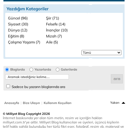
Yazdığım Kategoriler
Güncel (96)
Şiir (71)
Siyaset (30)
Felsefe (14)
Dünya (12)
İnançlar (10)
Eğitim (8)
Mizah (7)
Çalışma Yaşamı (7)
Aile (5)
Bloglarda
Yazarlarda
Galerilerde
Sadece bu yazarın bloglarında ara
|
|
Yukarı
Anasayfa
Bize Ulaşın
Kullanım Koşulları
© Milliyet Blog Copyright 2026
İnternet baskısında yer alan tüm metin, resim ve içeriğin hakları
milliyet.com.tr'ye aittir. Milliyet Blog kullanıcıları ve üyeleri, üçüncü kişilerin
telif hakkı sahibi bulunduğu her türlü fikri eser, fotoğraf, resim vb. materyal ve