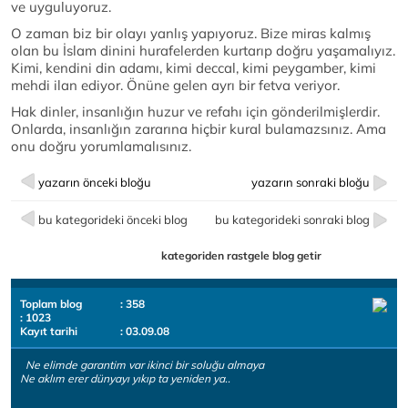
ve uyguluyoruz.
O zaman biz bir olayı yanlış yapıyoruz. Bize miras kalmış
olan bu İslam dinini hurafelerden kurtarıp doğru yaşamalıyız.
Kimi, kendini din adamı, kimi deccal, kimi peygamber, kimi
mehdi ilan ediyor. Önüne gelen ayrı bir fetva veriyor.
Hak dinler, insanlığın huzur ve refahı için gönderilmişlerdir.
Onlarda, insanlığın zararına hiçbir kural bulamazsınız. Ama
onu doğru yorumlamalısınız.
yazarın önceki bloğu
yazarın sonraki bloğu
bu kategorideki önceki blog
bu kategorideki sonraki blog
kategoriden rastgele blog getir
Toplam blog
: 358
: 1023
Kayıt tarihi
: 03.09.08
Ne elimde garantim var ikinci bir soluğu almaya
Ne aklım erer dünyayı yıkıp ta yeniden ya..