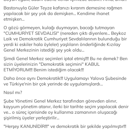
Bastonuyla Güler Teyze kafanızı kırarım demesine rağmen
yapılacak bir şey yok da demişken... Kendime ihanet
etmişken...
O gözü görmeyen, kulağı duymayan, bacağı tutmayan
"CUMHURİYET SEVDALISI" (nereden çıktı diyenlere... Beykoz
Laik ve Demokratik Cumhuriyet Sevdalılarının bulunduğu bir
yerdi ki eskiler hala öyleler) yaşlıların önderliğinde Kızılay
Genel Merkezinin istediği şey yok oldu...
Şimdi Genel Merkez seçimleri iptal etmiş!!!! Bu ne demek? Ben
sizin üyelerinizin "Demokratik seçimini" KABUL
ETMİYORUM!!! Benim istediğim olacak!!!
Daha önce aynı Demokratik!!! Uygulamayı Yalova Şubesinde
ve Türkiye'nin bir çok yerinde de uygulamışlardı...
Nasıl mı?
Şube Yönetimi Genel Merkez tarafından görevden alınır,
kayyum yönetim atanır, ilerki bir tarihte seçim yapılacak denir
ve... o süreç içerisinde oy kullanma zamanının oluşacağı
şişirilmiş üyeler yerleştirilir...
"Herşey KANUNİDİR!!!" ve demokratik bir şekilde yapılmıştır!!!