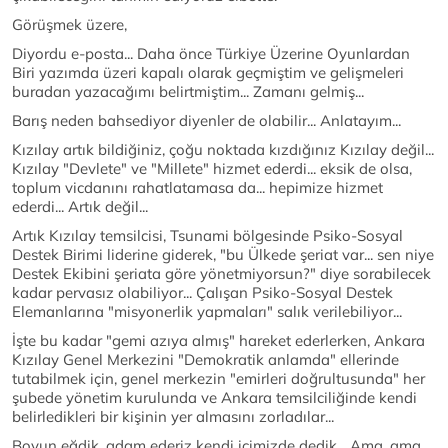
Görüşmek üzere,
Diyordu e-posta... Daha önce Türkiye Üzerine Oyunlardan
Biri yazımda üzeri kapalı olarak geçmiştim ve gelişmeleri
buradan yazacağımı belirtmiştim... Zamanı gelmiş...
Barış neden bahsediyor diyenler de olabilir... Anlatayım...
Kızılay artık bildiğiniz, çoğu noktada kızdığınız Kızılay değil...
Kızılay "Devlete" ve "Millete" hizmet ederdi... eksik de olsa,
toplum vicdanını rahatlatamasa da... hepimize hizmet
ederdi... Artık değil...
Artık Kızılay temsilcisi, Tsunami bölgesinde Psiko-Sosyal
Destek Birimi liderine giderek, "bu Ülkede şeriat var... sen niye
Destek Ekibini şeriata göre yönetmiyorsun?" diye sorabilecek
kadar pervasız olabiliyor... Çalışan Psiko-Sosyal Destek
Elemanlarına "misyonerlik yapmaları" salık verilebiliyor...
İşte bu kadar "gemi azıya almış" hareket ederlerken, Ankara
Kızılay Genel Merkezini "Demokratik anlamda" ellerinde
tutabilmek için, genel merkezin "emirleri doğrultusunda" her
şubede yönetim kurulunda ve Ankara temsilciliğinde kendi
belirledikleri bir kişinin yer almasını zorladılar...
Boyun eğdik, adam ederiz kendi içimizde dedik... Ama, ama...