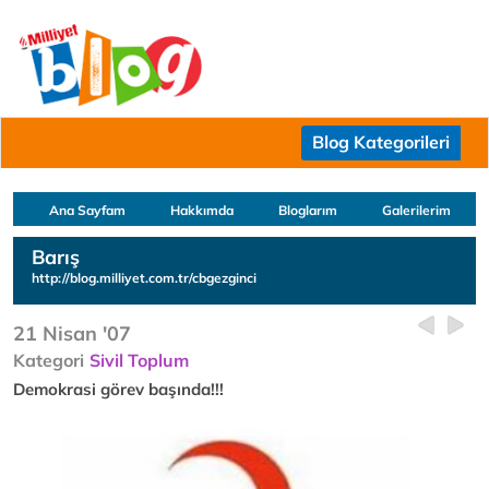
Blog Kategorileri
Ana Sayfam
Hakkımda
Bloglarım
Galerilerim
Barış
http://blog.milliyet.com.tr/cbgezginci
21 Nisan '07
Kategori
Sivil Toplum
Demokrasi görev başında!!!