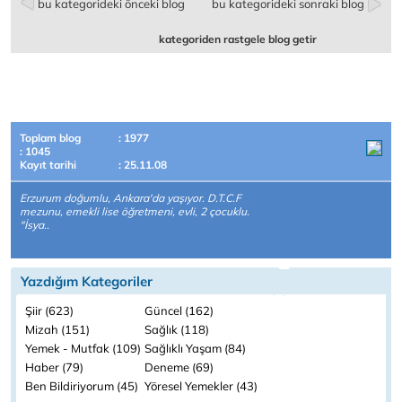
bu kategorideki önceki blog
bu kategorideki sonraki blog
kategoriden rastgele blog getir
Toplam blog
: 1977
: 1045
Kayıt tarihi
: 25.11.08
Erzurum doğumlu, Ankara'da yaşıyor. D.T.C.F
mezunu, emekli lise öğretmeni, evli, 2 çocuklu.
"İsya..
Yazdığım Kategoriler
Şiir (623)
Güncel (162)
Mizah (151)
Sağlık (118)
Yemek - Mutfak (109)
Sağlıklı Yaşam (84)
Haber (79)
Deneme (69)
Ben Bildiriyorum (45)
Yöresel Yemekler (43)