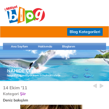
Blog Kategorileri
Ana Sayfam
Hakkımda
Bloglarım
NAHİDE ÇELEBİ
http://blog.milliyet.com.tr/nahidecelebi
14 Ekim '11
Kategori
Şiir
Deniz bakışlım