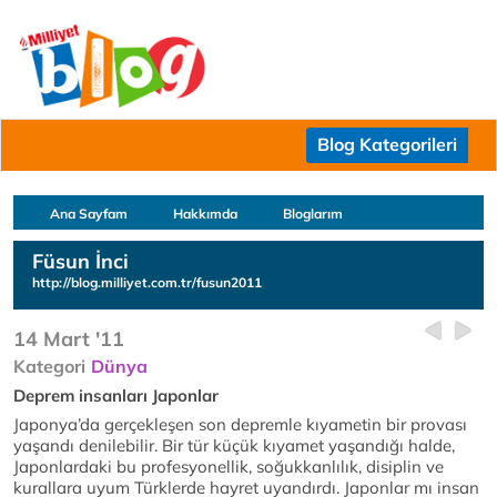
Blog Kategorileri
Ana Sayfam
Hakkımda
Bloglarım
Füsun İnci
http://blog.milliyet.com.tr/fusun2011
14 Mart '11
Kategori
Dünya
Deprem insanları Japonlar
Japonya’da gerçekleşen son depremle kıyametin bir provası
yaşandı denilebilir. Bir tür küçük kıyamet yaşandığı halde,
Japonlardaki bu profesyonellik, soğukkanlılık, disiplin ve
kurallara uyum Türklerde hayret uyandırdı. Japonlar mı insan