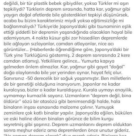
değildi, bir tür plastik bebek gibiydiler, yoksa Türkler mi aşırı
tepkiliydi? Türklerin deprem sırasında, hatta kar, yağmur gibi
yaygın doğal afetlerde bile gösterdikleri tepkiyi düşünürsek,
acaba bu bizim karakterimiz miydi yoksa eğitimsizliğe mi
bağlanmalıydı? Türkiye’de Japonya’daki gibi tsunaminin eşlik
ettiği şiddetli bir depremin yaşandığında olacakları hayal bile
edemiyorum. 4 nokta küsur gibi zor hissedilen depremlerde
bile ağlayan sızlayanlar, camdan atlayanlar, nice acı
görüntüler… (Haberlerde öğrendiğime göre, Japonya’daki bir
Türk yine Türklüğünü göstermiş. 2 deprem sonrasında 2 kere
camdan atlamış). Yetkililere gelince… Yumurta kapıya
gelmeden önlem almazlar. Kar, yağmur gibi gayet “doğal”
doğa olaylarında bile yer yerinden oynar, hayat felç olur.
Sanırsınız -50 derecelik bir soğuk yaşanmıştır. Ben milletlerin
de bir genetiği olduğuna inanıyorum. Japonlar ne kadar
kuralcıysa, bizler o kadar kuraldışıyız. Kurala uymayı enayilik,
uymamayı kurnazlık sayarız. Uzmanların “deprem değil, bina
öldürür” sözü bir atasözü gibi benimsendiği halde, hala
binaların inşası esnasında malzeme çalınır. Yumuşak
zeminlere çok katlı binalar yapılır. Japonya’da eğilen, bükülen
ve eski haline dönen binaları görünce de bilim kurgu
seyretmiş gibi şaşırırız. Deprem uzmanlarını deprem olduktan
sonra meşhur ederiz ama depremlerden önce unutur gideriz.
“Ne zaman deprem olacak” diye merak ederiz. Binlerce kez