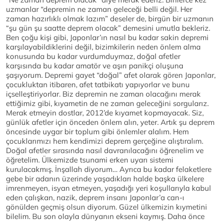
uzmanlar “depremin ne zaman geleceği belli değil. Her
zaman hazırlıklı olmak lazım” deseler de, birgün bir uzmanın
“şu gün şu saatte deprem olacak” demesini umutla bekleriz.
Ben çoğu kişi gibi, Japonlar’ın nasıl bu kadar sakin depremi
karşılayabildiklerini değil, bizimkilerin neden önlem alma
konusunda bu kadar vurdumduymaz, doğal afetler
karşısında bu kadar amatör ve aşırı panikçi oluşuna
şaşıyorum. Depremi gayet “doğal” afet olarak gören Japonlar,
çocukluktan itibaren, afet tatbikatı yapıyorlar ve bunu
içselleştiriyorlar. Biz depremin ne zaman olacağını merak
ettiğimiz gibi, kıyametin de ne zaman geleceğini sorgularız.
Merak etmeyin dostlar, 2012’de kıyamet kopmayacak. Siz,
günlük afetler için önceden önlem alın, yeter. Artık şu deprem
öncesinde uygar bir toplum gibi önlemler alalım. Hem
çocuklarımızı hem kendimizi deprem gerçeğine alıştıralım.
Doğal afetler sırasında nasıl davranılacağını öğrenelim ve
öğretelim. Ülkemizde tsunami erken uyarı sistemi
kurulacakmış. İnşallah diyorum… Ayrıca bu kadar felaketlere
gebe bir adanın üzerinde yaşadıkları halde başka ülkelere
imrenmeyen, isyan etmeyen, yaşadığı yeri koşullarıyla kabul
eden çalışkan, nazik, deprem insanı Japonlar’a can-ı
gönülden geçmiş olsun diyorum. Güzel ülkemizin kıymetini
bilelim. Bu son olayla dünyanın ekseni kaymış. Daha önce