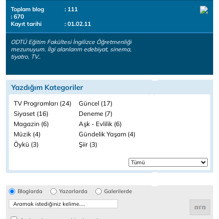
Toplam blog
: 111
: 670
Kayıt tarihi
: 01.02.11
ODTÜ Eğitim Fakültesi İngilizce Öğretmenliği
mezunuyum. İlgi alanlarım edebiyat, sinema,
tiyatro, TV..
Yazdığım Kategoriler
TV Programları (24)
Güncel (17)
Siyaset (16)
Deneme (7)
Magazin (6)
Aşk - Evlilik (6)
Müzik (4)
Gündelik Yaşam (4)
Öykü (3)
Şiir (3)
Bloglarda
Yazarlarda
Galerilerde