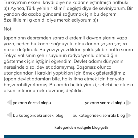
Türkiye’nin ekseni kaydı diye ne kadar eleştirilmişti halbuki
:))) Ayrıca, Türkiye’nin “iklimi” değişti diye de seviniyorum. Bir
yandan da acaba gündemi soğutmak için bu deprem
özellikle mi çıkarıldı diye merak ediyorum :)))
Not:
Japonların depremden sonraki erdemli davranışlarını yaza
yaza, neden bu kadar sağduyulu olduklarına şaşıra şaşıra
nazar değdirdik. Bu yazıyı yazdıktan yaklaşık bir hafta sonra
Tokyo valisinin şehir suyunun radyasyonlu olmadığını
göstermek için içtiğini öğrendim. Devlet adamı dünyanın
neresinde olsa, devlet adamıymış. Başarısız olunca
utançlarından Harakiri yaptıkları için örnek gösterdiğimiz
Japon devlet adamları bile, halkı ikna etmek için her yola
başvurabiliyorlarmış. Bu arada belirteyim ki, sebebi ne olursa
olsun, intihar örnek davranış değildir.
yazarın önceki bloğu
yazarın sonraki bloğu
bu kategorideki önceki blog
bu kategorideki sonraki blog
kategoriden rastgele blog getir