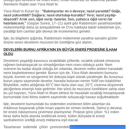
olduğu gibi develere de ilham eden, onları kusursuz bir tasarımla yaratan
Âlemlerin Rabbi olan Yüce Allah’tır.
Yüce Allah’ın Kuran’da :
"Bakmıyorlar mı o deveye; nasıl yaratıldı? Göğe,
nasıl yükseltildi? Dağlara; nasıl oturtulup-kuruldu? Yere; nasıl yayılıp-
döşendi? Artık sen, öğüt verip -hatırlat. Sen, yalnızca öğüt verici bir
hatırlatıcısın."
(Gaşiye Suresi, 17–21) ayeti gibi Rabbimizin yaratmasındaki
mükemmelliği daha iyi anlayabilmek ve O’nu hakkıyla takdir edebilmek için,
yarattığı tüm canlılar gibi deveyi de incelememiz gerekir.
İşte, bu bilgilerin ışığında, Rabbimizin mükemmel yaratma sanatını gözler
önüne seren develerin mucizevi bir özelliğine göz atalım..
DEVELERİN BURNU AFRİKA’NIN EN BÜYÜK ENERJİ PROJESİNE İLHAM
OLDU
Develerin yaşadığı kavurucu sıcaklıktaki çöllerde, sıcaklık yüksek olmasına
rağmen buharlaşacak su olmadığından nem oranı oldukça azdır. Nem
oranının bu kadar düşük olduğu bir ortamda, devenin nefes alırken havadaki
nemi kaybetmemesi gerekir. Bunun için de, Yüce Allah develerin burnunu
büyük, kıvrımlı ve süngerimsi bir dokuyla kaplı olarak yaratmıştır. Bu kusursuz
burun yapısı sayesinde develer, havada bulunan nemin %66‘sını tutabilirler.
Böylelikle, nefes aldığında 40°C’den fazla olan ısıyı, 20°C civarına düşürerek
akciğerlere elverişli hale getirirler. Her yönü ile mucizevi özelliklere sahip olan
bu çöl hayvanı, Yüce Allah’ın ilham etmesi ile havadaki sıcaklığı hesaplayarak
burnundaki özel klima sistemi sayesinde soluyacağı havayı soğutmaktadır.
İşte, develerin burnundaki bu sistemden esinlenen bilim adamları da
imkânsızı başararak çölde insan yapımı bir orman üreterek, Sahra’yı devasa
bir enerji istasyonuna çevirmeyi planlıyorlar. Projeye göre çölün %1 inden
biraz daha fazla alanda üretilecek enerji, bütün dünyada ki enerji
santrallerinin ürettiği enerji miktarına eşit
olacak.
Tasarlanan sistemde çölün çevresindeki