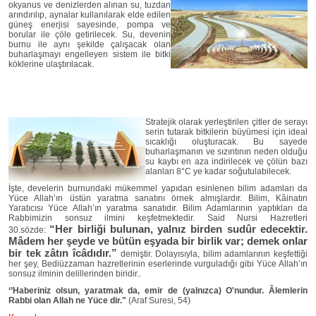
okyanus ve denizlerden alınan su, tuzdan
arındırılıp, aynalar kullanılarak elde edilen
güneş enerjisi sayesinde, pompa ve
borular ile çöle getirilecek. Su, devenin
burnu ile aynı şekilde çalışacak olan
buharlaşmayı engelleyen sistem ile bitki
köklerine ulaştırılacak.
Stratejik olarak yerleştirilen çitler de serayı
serin tutarak bitkilerin büyümesi için ideal
sıcaklığı oluşturacak. Bu sayede
buharlaşmanın ve sızıntının neden olduğu
su kaybı en aza indirilecek ve çölün bazı
alanları 8°C ye kadar soğutulabilecek.
İşte, develerin burnundaki mükemmel yapıdan esinlenen bilim adamları da
Yüce Allah’ın üstün yaratma sanatını örnek almışlardır. Bilim, Kâinatın
Yaratıcısı Yüce Allah’ın yaratma sanatıdır. Bilim Adamlarının yaptıkları da
Rabbimizin sonsuz ilmini keşfetmektedir. Said Nursi Hazretleri
“Her birliği bulunan, yalnız birden sudûr edecektir.
30.sözde:
Mâdem her şeyde ve bütün eşyada bir birlik var; demek onlar
bir tek zâtın îcâdıdır.”
demiştir. Dolayısıyla, bilim adamlarının keşfettiği
her şey, Bediüzzaman hazretlerinin eserlerinde vurguladığı gibi Yüce Allah’ın
sonsuz ilminin delillerinden biridir..
‘’Haberiniz olsun, yaratmak da, emir de (yalnızca) O'nundur. Âlemlerin
Rabbi olan Allah ne Yüce dir."
(Araf Suresi, 54)