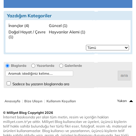
Yazdığım Kategoriler
İnançlar (4)
Güncel (1)
Doğal Hayat / Çevre
Hayvanlar Alemi (1)
(1)
Bloglarda
Yazarlarda
Galerilerde
Sadece bu yazarın bloglarında ara
|
|
Yukarı
Anasayfa
Bize Ulaşın
Kullanım Koşulları
© Milliyet Blog Copyright 2026
İnternet baskısında yer alan tüm metin, resim ve içeriğin hakları
milliyet.com.tr'ye aittir. Milliyet Blog kullanıcıları ve üyeleri, üçüncü kişilerin
telif hakkı sahibi bulunduğu her türlü fikri eser, fotoğraf, resim vb. materyal ve
ürünleri kullanamazlar. Blog kullanıcı ve yazarlarının, üçüncü kişilerin telif
hakkı sahibi olduğu yazı, resim vb. ürünleri kullanması durumunda, her türlü