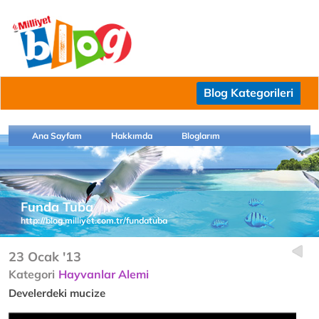
Blog Kategorileri
Ana Sayfam
Hakkımda
Bloglarım
Funda Tuba
http://blog.milliyet.com.tr/fundatuba
23 Ocak '13
Kategori
Hayvanlar Alemi
Develerdeki mucize