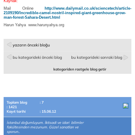
Kaynak:
Mail Online
http://www.dailymail.co.uk/sciencetech/article-
2109190/Incredible-camel-nostril-inspired-giant-greenhouse-grow-
man-forest-Sahara-Desert.html
Harun Yahya www.harunyahya.org
yazarın önceki bloğu
bu kategorideki önceki blog
bu kategorideki sonraki blog
kategoriden rastgele blog getir
Toplam blog
: 7
: 1421
Kayıt tarihi
: 15.06.12
İstanbul doğumluyum. İktisadi ve idari bilimler
fakültesinden mezunum. Güzel sanatları ve
sporun..