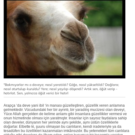
"Bakmıyorlar mı o deveye; nasıl yaratıldı? Göğe, nasıl yükseltildi? Dağlara;
nasıl oturtulup-kuruldu? Yere; nasıl yayılıp-döşendi? Artık sen, öğüt verip -
hatırlat. Sen, yalnızca öğüt verici bir hatırl
Arapça ‘da deve yani
ibil ‘in manası güzelleştiren, güzellik veren anlamına
gelmektedir. Vücudundaki her bir ayrıntı, bir yaradılış mucizesi olan deveyi,
Yüce Allah gerçekten de kelime anlamı gibi insanlara güzellikler vermesi ve
onun hizmetinde olması için yaratmıştır. İnsanlar için sayısız faydalara sahip
olan develer, dünyanın her yerinde aynı şekilde, aynı üstün özelliklerle
doğarlar. Elbette ki, şuuru olmayan bu canlıların, kendi iradeleriyle ya da
tesadüfen bu özellikleri kazanmaları imkânsızdır. Bu yetenekleri tüm canlılara