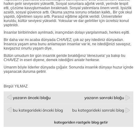
halkın gelir seviyesini yükseltti, Sosyal sorunlara ağırlık verdi, yerinde tespit
etti, çözüme kavuşturmadan bırakmadı. Sosyal yatırımlara önem verdi. İşsizlik
azaldı, sosyal güvence arttı. Okuma yazma sorunu ortadan kalktı,. Bir çok okul
yapıldı, öğretmen sayısı arttı. Parasız eğitime ağırlık verildi. Üniversiteler
kuruldu, kültür seviyesi yükseldi. Yoksular ve dar gelirliler için ücretsiz konut
yaptırıldı.
İnsanlar biribirinden ayrılmadı, inançından dolayı yargılanmadı, herkes eşitti.
Bir daha var mı acaba dünyada CHAVEZ; çok az şey istediniz dünyadan.
İnsanca yaşam ama bunu anlamayan insanlar var ki, ne istediğinizi savaşsız,
kavgazsız onurlu yaşam diye.
Bütün umudum bir gün insanlık geride bıraktığınız Venezuela' ya bakıp bu
CHAVEZ' in eseri diyene, demek istediğini anlatır herkese.
Umarım böyle liderler dünyada çoğalır. Sonunda insanlık dünyayı huzur içinde
yaşanacak duruma getirir.
Birgül YILMAZ
yazarın önceki bloğu
yazarın sonraki bloğu
bu kategorideki önceki blog
bu kategorideki sonraki blog
kategoriden rastgele blog getir