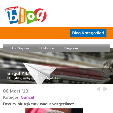
Blog Kategorileri
Ana Sayfam
Hakkımda
Bloglarım
Birgül YILMAZ
http://blog.milliyet.com.tr/birgululker
06 Mart '13
Kategori
Güncel
Devrim, bir Aşk tutkusudur vazgeçilmez...