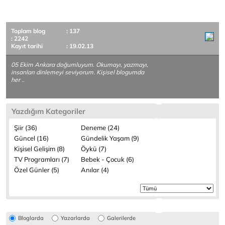
Toplam blog
: 137
: 2242
Kayıt tarihi
: 19.02.13
05 Ekim Ankara doğumluyum. Okumayı, yazmayı,
insanları dinlemeyi seviyorum. Kişisel blogumda
her ..
Yazdığım Kategoriler
Şiir (36)
Deneme (24)
Güncel (16)
Gündelik Yaşam (9)
Kişisel Gelişim (8)
Öykü (7)
TV Programları (7)
Bebek - Çocuk (6)
Özel Günler (5)
Anılar (4)
Bloglarda
Yazarlarda
Galerilerde