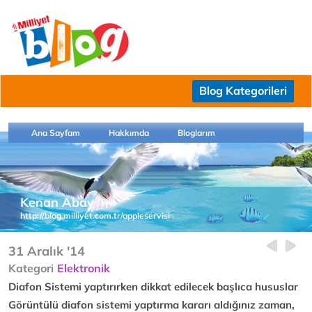
Blog Kategorileri
Ana Sayfam
Hakkımda
Bloglarım
Kenan Abay
http://blog.milliyet.com.tr/appleservisi
31 Aralık '14
Kategori
Elektronik
Diafon Sistemi yaptırırken dikkat edilecek başlıca hususlar
Görüntülü diafon sistemi yaptırma kararı aldığınız zaman,