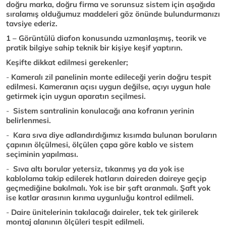
doğru marka, doğru firma ve sorunsuz sistem için aşağıda
sıralamış olduğumuz maddeleri göz önünde bulundurmanızı
tavsiye ederiz.
1 – Görüntülü diafon konusunda uzmanlaşmış, teorik ve
pratik bilgiye sahip teknik bir kişiye keşif yaptırın.
Keşifte dikkat edilmesi gerekenler;
-
Kameralı zil panelinin monte edileceği yerin doğru tespit
edilmesi. Kameranın açısı uygun değilse, açıyı uygun hale
getirmek için uygun aparatın seçilmesi.
-
Sistem santralinin konulacağı ana kofranın yerinin
belirlenmesi.
-
Kara sıva diye adlandırdığımız kısımda bulunan boruların
çapının ölçülmesi, ölçülen çapa göre kablo ve sistem
seçiminin yapılması.
-
Sıva altı borular yetersiz, tıkanmış ya da yok ise
kablolama takip edilerek hatların daireden daireye geçip
geçmediğine bakılmalı. Yok ise bir şaft aranmalı. Şaft yok
ise katlar arasının kırıma uygunluğu kontrol edilmeli.
-
Daire ünitelerinin takılacağı daireler, tek tek girilerek
montaj alanının ölçüleri tespit edilmeli.