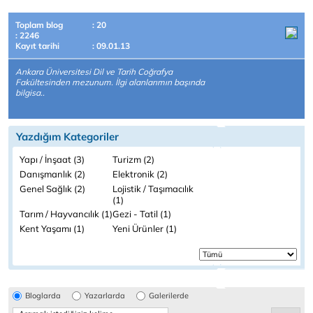
Toplam blog
: 20
: 2246
Kayıt tarihi
: 09.01.13
Ankara Üniversitesi Dil ve Tarih Coğrafya
Fakültesinden mezunum. İlgi alanlarımın başında
bilgisa..
Yazdığım Kategoriler
Yapı / İnşaat (3)
Turizm (2)
Danışmanlık (2)
Elektronik (2)
Genel Sağlık (2)
Lojistik / Taşımacılık
(1)
Tarım / Hayvancılık (1)
Gezi - Tatil (1)
Kent Yaşamı (1)
Yeni Ürünler (1)
Bloglarda
Yazarlarda
Galerilerde