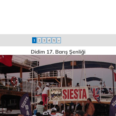
1
2
3
4
5
»
Didim 17. Barış Şenliği