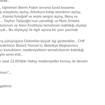
decek…
eri, öğretmen Berrin Fidan anısına tuval boyama
 voleybolu açılışı, Altınkum kitap standının açılışı,
… Karma fotoğraf ve resim sergisi açılışı, Barış ve
di… Tayfun Talipoğlu’nun yönettiği ve Rum, Ermeni,
tüsünün ve Alevi Enstitüsü temsilcisin katıldığı söyleşi
di… Bu söyleyişi ile ilgili ayrıca bir yazı yazmak
rış yürüyüşüne Didimliler büyük ilgi gösterdiler… CHP
tvekilimiz Bülent Tezcan’ın, Belediye Başkanımız
konukların, medeniyetlerin temsilcilerinin katıldığı
yla sona erdi…
mı saat 22.00’deki Hatay medeniyetler korosu ile devam
olsun”…
galerisi