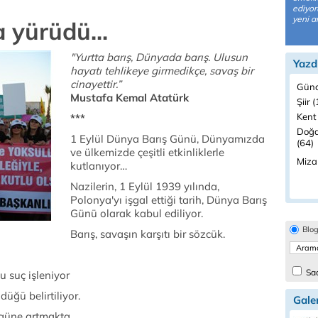
ediyor
yeni a
a yürüdü...
"Yurtta barış, Dünyada barış. Ulusun
Yazd
hayatı tehlikeye girmedikçe, savaş bir
cinayettir.”
Günc
Mustafa Kemal Atatürk
Şiir 
Kent
***
Doğa
1 Eylül Dünya Barış Günü, Dünyamızda
(64)
ve ülkemizde çeşitli etkinliklerle
Miza
kutlanıyor…
Nazilerin, 1 Eylül 1939 yılında,
Polonya'yı işgal ettiği tarih, Dünya Barış
Günü olarak kabul ediliyor.
Blo
Barış, savaşın karşıtı bir sözcük.
Sad
 suç işleniyor
üğü belirtiliyor.
Galer
güne artmakta.