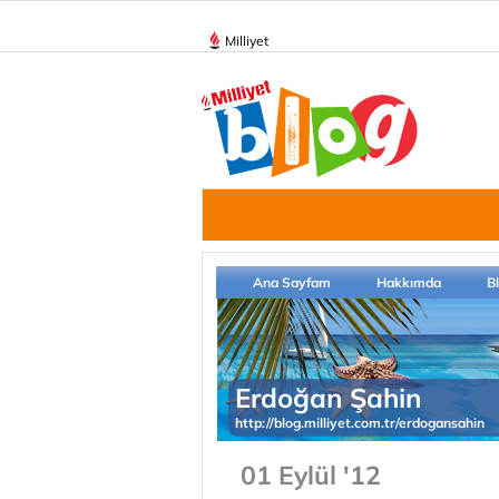
Milliyet
Ana Sayfam
Hakkımda
B
Erdoğan Şahin
http://blog.milliyet.com.tr/erdogansahin
01 Eylül '12