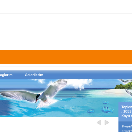
loglarım
Galerilerim
Topla
: 1053
Kayıt 
Emekl
emekl