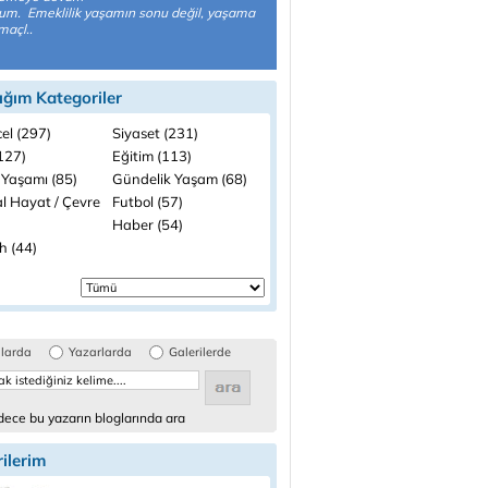
um. Emeklilik yaşamın sonu değil, yaşama
maçl..
ığım Kategoriler
el (297)
Siyaset (231)
(127)
Eğitim (113)
 Yaşamı (85)
Gündelik Yaşam (68)
l Hayat / Çevre
Futbol (57)
Haber (54)
h (44)
glarda
Yazarlarda
Galerilerde
ece bu yazarın bloglarında ara
ilerim