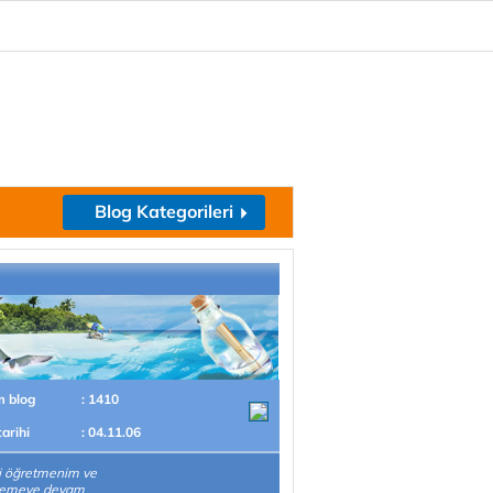
Blog Kategorileri
m blog
: 1410
tarihi
: 04.11.06
i öğretmenim ve
emeye devam