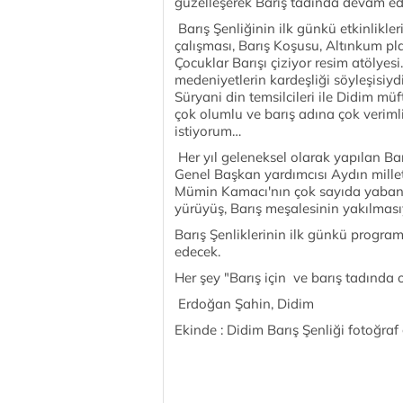
güzelleşerek Barış tadında devam e
Barış Şenliğinin ilk günkü etkinlikl
çalışması, Barış Koşusu, Altınkum plaj
Çocuklar Barışı çiziyor resim atölyesi
medeniyetlerin kardeşliği söyleşisiy
Süryani din temsilcileri ile Didim müf
çok olumlu ve barış adına çok verimliy
istiyorum…
Her yıl geleneksel olarak yapılan Ba
Genel Başkan yardımcısı Aydın mille
Mümin Kamacı'nın çok sayıda yabancı 
yürüyüş, Barış meşalesinin yakılması
Barış Şenliklerinin ilk günkü progra
edecek.
Her şey "Barış için ve barış tadında 
Erdoğan Şahin, Didim
Ekinde : Didim Barış Şenliği fotoğraf 