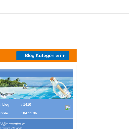
Blog Kategorileri
m blog
: 1410
tarihi
: 04.11.06
i öğretmenim ve
emeye devam