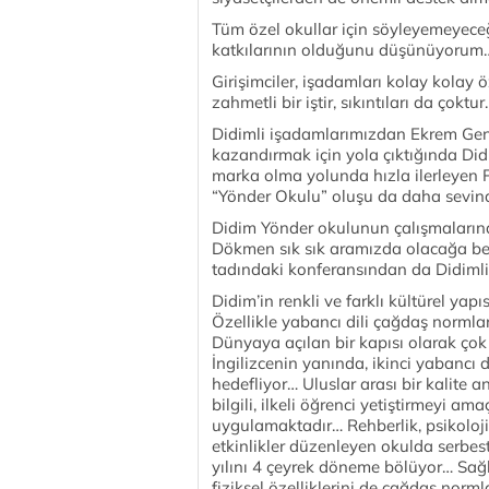
Tüm özel okullar için söyleyemeyece
katkılarının olduğunu düşünüyorum
Girişimciler, işadamları kolay kolay 
zahmetli bir iştir, sıkıntıları da çoktur
Didimli işadamlarımızdan Ekrem Gen
kazandırmak için yola çıktığında Did
marka olma yolunda hızla ilerleyen P
“Yönder Okulu” oluşu da daha sevind
Didim Yönder okulunun çalışmalarına 
Dökmen sık sık aramızda olacağa be
tadındaki konferansından da Didimli
Didim’in renkli ve farklı kültürel yapı
Özellikle yabancı dili çağdaş normlar
Dünyaya açılan bir kapısı olarak çok 
İngilizcenin yanında, ikinci yabancı 
hedefliyor… Uluslar arası bir kalite 
bilgili, ilkeli öğrenci yetiştirmeyi 
uygulamaktadır… Rehberlik, psikoloji
etkinlikler düzenleyen okulda serbes
yılını 4 çeyrek döneme bölüyor… Sağl
fiziksel özelliklerini de çağdaş norm