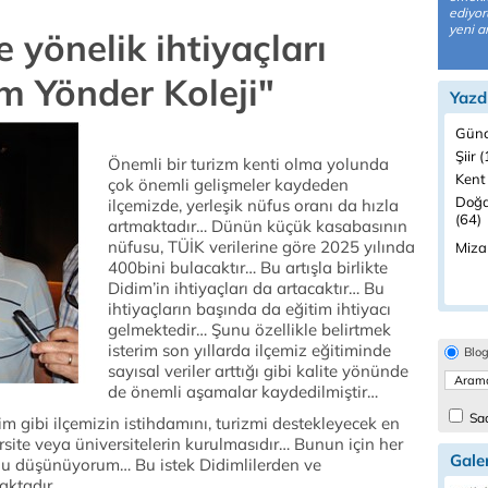
ediyor
yeni a
e yönelik ihtiyaçları
im Yönder Koleji"
Yazd
Günc
Şiir 
Önemli bir turizm kenti olma yolunda
Kent
çok önemli gelişmeler kaydeden
Doğa
ilçemizde, yerleşik nüfus oranı da hızla
(64)
artmaktadır… Dünün küçük kasabasının
nüfusu, TÜİK verilerine göre 2025 yılında
Miza
400bini bulacaktır… Bu artışla birlikte
Didim’in ihtiyaçları da artacaktır… Bu
ihtiyaçların başında da eğitim ihtiyacı
gelmektedir… Şunu özellikle belirtmek
isterim son yıllarda ilçemiz eğitiminde
Blo
sayısal veriler arttığı gibi kalite yönünde
de önemli aşamalar kaydedilmiştir…
Sad
m gibi ilçemizin istihdamını, turizmi destekleyecek en
site veya üniversitelerin kurulmasıdır… Bunun için her
Galer
nu düşünüyorum… Bu istek Didimlilerden ve
maktadır…