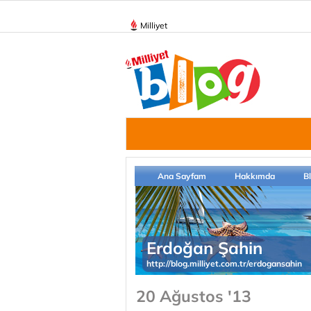
Milliyet
Ana Sayfam
Hakkımda
B
Erdoğan Şahin
http://blog.milliyet.com.tr/erdogansahin
20 Ağustos '13