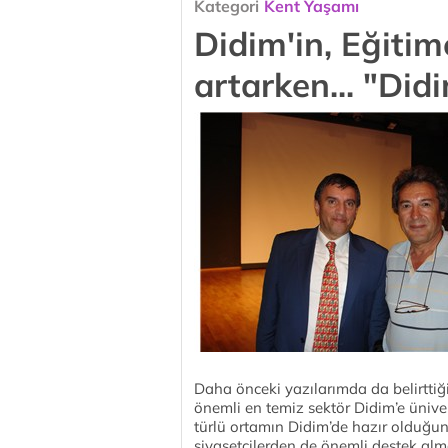
Kategori
Kent Yaşamı
Didim'in, Eğitim
artarken... "Did
Daha önceki yazılarımda da belirttiği
önemli en temiz sektör Didim’e üniver
türlü ortamın Didim’de hazır olduğu
siyasetçilerden de önemli destek al