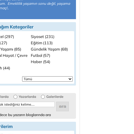
um. Emeklilik yaşamın sonu değil, yaşama
maçl..
ığım Kategoriler
el (297)
Siyaset (231)
(127)
Eğitim (113)
 Yaşamı (85)
Gündelik Yaşam (68)
l Hayat / Çevre
Futbol (57)
Haber (54)
h (44)
glarda
Yazarlarda
Galerilerde
ece bu yazarın bloglarında ara
ilerim