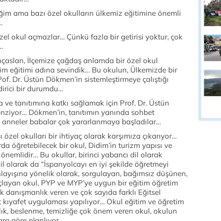
ğim ama bazı özel okulların ülkemiz eğitimine önemli
…
özel okul açmazlar… Çünkü fazla bir getirisi yoktur, çok
…
çaslan, İlçemize çağdaş anlamda bir özel okul
im eğitimi adına sevindik… Bu okulun, Ülkemizde bir
of. Dr. Üstün Dökmen’in sistemleştirmeye çalıştığı
irici bir durumdu…
ve tanıtımına katkı sağlamak için Prof. Dr. Üstün
nziyor… Dökmen’in, tanıtımın yanında sohbet
 anneler babalar çok yararlanmaya başladılar…
sı özel okulları bir ihtiyaç olarak karşımıza çıkarıyor…
da öğretebilecek bir okul, Didim’in turizm yapısı ve
önemlidir… Bu okullar, birinci yabancı dil olarak
dil olarak da “İspanyolcayı en iyi şekilde öğretmeyi
anlayışına yönelik olarak, sorgulayan, bağımsız düşünen,
amaçlayan okul, PYP ve MYP’ye uygun bir eğitim öğretim
k danışmanlık veren ve çok sayıda farklı Eğitsel
t kıyafet uygulaması yapılıyor… Okul eğitim ve öğretim
ık, beslenme, temizliğe çok önem veren okul, okulun
lara göre planlıyor…