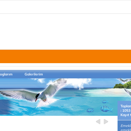
loglarım
Galerilerim
Topla
: 1053
Kayıt 
Emekl
emekl