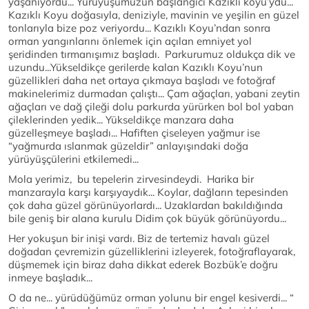
yaşanıyordu... Yürüyüşümüzün başlangıcı Kazıklı koyu’ydu...
Kazıklı Koyu doğasıyla, deniziyle, mavinin ve yeşilin en güzel
tonlarıyla bize poz veriyordu... Kazıklı Koyu’ndan sonra
orman yangınlarını önlemek için açılan emniyet yol
şeridinden tırmanışımız başladı. Parkurumuz oldukça dik ve
uzundu...Yükseldikçe gerilerde kalan Kazıklı Koyu’nun
güzellikleri daha net ortaya çıkmaya başladı ve fotoğraf
makinelerimiz durmadan çalıştı... Çam ağaçları, yabani zeytin
ağaçları ve dağ çileği dolu parkurda yürürken bol bol yaban
çileklerinden yedik... Yükseldikçe manzara daha
güzelleşmeye başladı... Hafiften çiseleyen yağmur ise
“yağmurda ıslanmak güzeldir” anlayışındaki doğa
yürüyüşçülerini etkilemedi...
Mola yerimiz, bu tepelerin zirvesindeydi. Harika bir
manzarayla karşı karşıyaydık... Koylar, dağların tepesinden
çok daha güzel görünüyorlardı... Uzaklardan bakıldığında
bile geniş bir alana kurulu Didim çok büyük görünüyordu...
Her yokuşun bir inişi vardı. Biz de tertemiz havalı güzel
doğadan çevremizin güzelliklerini izleyerek, fotoğraflayarak,
düşmemek için biraz daha dikkat ederek Bozbük’e doğru
inmeye başladık...
O da ne... yürüdüğümüz orman yolunu bir engel kesiverdi... “