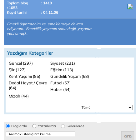
Toplam blog
: 1410
: 1053
Kayıt tarihi
: 04.11.06
Emekli öğretmenim ve emeklemeye devam
ediyorum. Emeklilik yaşamın sonu değil, yaşama
yeni amaçl..
Yazdığım Kategoriler
Güncel (297)
Siyaset (231)
Şiir (127)
Eğitim (113)
Kent Yaşamı (85)
Gündelik Yaşam (68)
Doğal Hayat / Çevre
Futbol (57)
(64)
Haber (54)
Mizah (44)
Bloglarda
Yazarlarda
Galerilerde