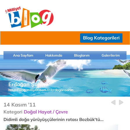
Blog Kategorileri
Ana Sayfam
Hakkımda
Bloglarım
Galerilerim
Erdoğan Şahin
http://blog.milliyet.com.tr/erdogansahin
14 Kasım '11
Kategori
Doğal Hayat / Çevre
Didimli doğa yürüyüşçülerinin rotası Bozbük'tü...