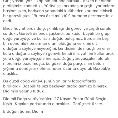
Giriş yasak” yazılı kapının önünde durduk... Askeri bir alana
girdiğimizi zannettik... Yürüyüşçü arkadaşlar çeşitli yorumlara
başlamışken, bariyerin yanındaki kulübeden koruma elbiseli
bir görevli çıktı...”Burası özel mülktür” buradan geçemezsiniz
dedi...
Biraz hayret biraz da şaşkınlık içinde görevliye çeşitli sorular
sorduk... Görevli de biraz şaşkındı, bu kadar büyük bir grup,
doğa yürüyüşü ve bu ıssız dağda buluşma... Burasının beş
bin dönümlük bir orman alanı olduğunu ve kime ait
olduğunu söyleyemeyeceğini, kendisinin de maaşlı bir emir
kulu olduğunu söyleyen görevli, kendi inisiyatifini kullanarak
yolu doğa yürüyüşçülerine açtı...Doğa yürüyüşçüleri olarak
moralimiz bozulmuştu, bu güzel doğa parçasının beton
yığınına dönüşecek olmasından üzüntü duyarak Bozbük’e
ulaştık...
Bu güzel doğa yürüyüşünün anılarını fotoğraflarda
bırakarak, Bozbük’te bizi bekleyen arabalarımıza binerek,
Didim’in yolunu tuttuk...
Didimli Doğa yürüyüşçüleri, 27 Kasım Pazar Günü Serçin-
Kışla- Kapıkırı parkurunda olacaklar... Görüşmek üzere...
Erdoğan Şahin, Didim